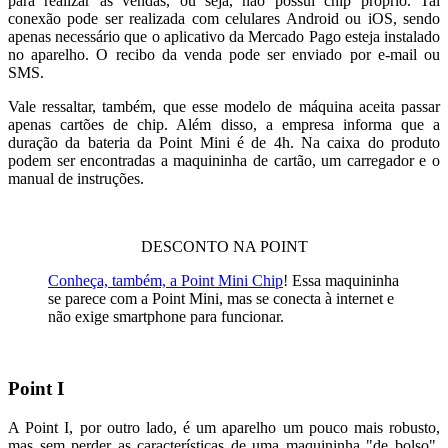
para realizar as vendas, ou seja, não possui chip próprio. Tal
conexão pode ser realizada com celulares Android ou iOS, sendo
apenas necessário que o aplicativo da Mercado Pago esteja instalado
no aparelho. O recibo da venda pode ser enviado por e-mail ou
SMS.
Vale ressaltar, também, que esse modelo de máquina aceita passar
apenas cartões de chip. Além disso, a empresa informa que a
duração da bateria da Point Mini é de 4h. Na caixa do produto
podem ser encontradas a maquininha de cartão, um carregador e o
manual de instruções.
DESCONTO NA POINT
Conheça, também, a Point Mini Chip
! Essa maquininha
se parece com a Point Mini, mas se conecta à internet e
não exige smartphone para funcionar.
Point I
A Point I, por outro lado, é um aparelho um pouco mais robusto,
mas sem perder as características de uma maquininha "de bolso".