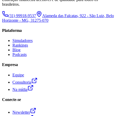
brasileiros.
(31) 99918-9537
Alameda das Falcatas, 922 - São Luiz, Belo
Horizonte - MG, 31275-070
Plataforma
Simuladores
Rankings
Blog
Podcasts
Empresa
Equipe
Consultoria
Na mídia
Conecte-se
Newsletter