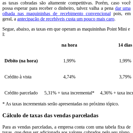
as taxas cobradas são altamente competitivas. Porém, caso você
possa esperar para receber o dinheiro, talvez valha a pena
dar uma
olhada nas maquininhas de recebimento convencional
pois, em
geral, a
antecipação de recebíveis custa um pouco mais caro
.
Segue, abaixo, as taxas em que operam as maquininhas Point Mini e
I:
na hora
14 dias
Débito (na hora)
1,99%
1,99%
Crédito à vista
4,74%
3,79%
Crédito parcelado
5,31% + taxa incremental*
4,36% + taxa inc
* As taxas incrementais serão apresentadas no próximo tópico.
Cálculo de taxas das vendas parceladas
Para as vendas parceladas, a empresa conta com uma tabela fixa de
taxas, que deve ser adicionada aos valores cobrados pelo seu plano.