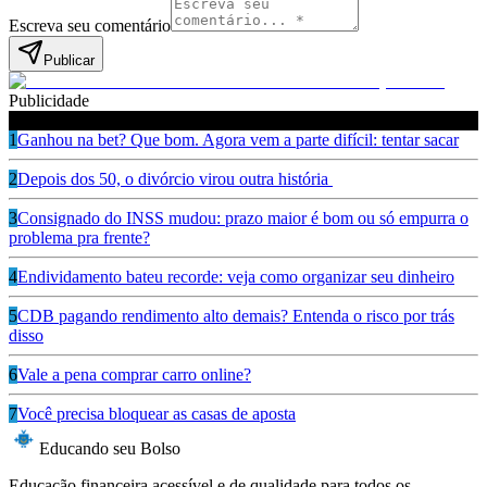
Escreva seu comentário
Publicar
Publicidade
Leia também
1
Ganhou na bet? Que bom. Agora vem a parte difícil: tentar sacar
2
Depois dos 50, o divórcio virou outra história
3
Consignado do INSS mudou: prazo maior é bom ou só empurra o
problema pra frente?
4
Endividamento bateu recorde: veja como organizar seu dinheiro
5
CDB pagando rendimento alto demais? Entenda o risco por trás
disso
6
Vale a pena comprar carro online?
7
Você precisa bloquear as casas de aposta
Educando seu Bolso
Educação financeira acessível e de qualidade para todos os