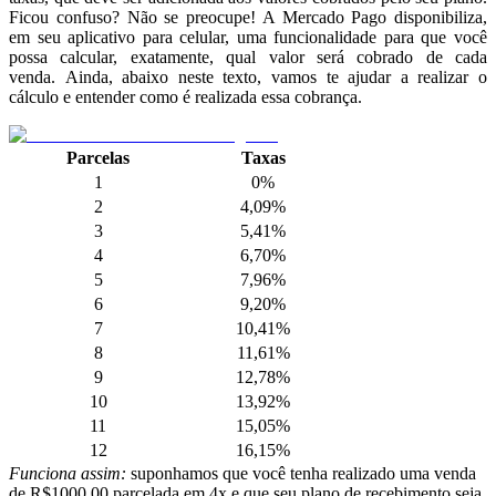
Ficou confuso? Não se preocupe! A Mercado Pago disponibiliza,
em seu aplicativo para celular, uma funcionalidade para que você
possa calcular, exatamente, qual valor será cobrado de cada
venda. Ainda, abaixo neste texto, vamos te ajudar a realizar o
cálculo e entender como é realizada essa cobrança.
Parcelas
Taxas
1
0%
2
4,09%
3
5,41%
4
6,70%
5
7,96%
6
9,20%
7
10,41%
8
11,61%
9
12,78%
10
13,92%
11
15,05%
12
16,15%
Funciona assim:
suponhamos que você tenha realizado uma venda
de R$1000,00 parcelada em 4x e que seu plano de recebimento seja