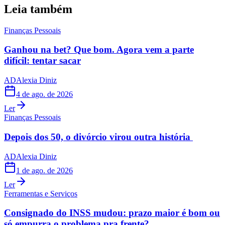
Leia também
Finanças Pessoais
Ganhou na bet? Que bom. Agora vem a parte
difícil: tentar sacar
AD
Alexia Diniz
4 de ago. de 2026
Ler
Finanças Pessoais
Depois dos 50, o divórcio virou outra história
AD
Alexia Diniz
1 de ago. de 2026
Ler
Ferramentas e Serviços
Consignado do INSS mudou: prazo maior é bom ou
só empurra o problema pra frente?