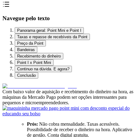
Navegue pelo texto
Panorama geral: Point Mini e Point I
Taxas e repasse de recebíveis da Point
Preço da Point
Bandeiras
Recebimento do dinheiro
Point I x Point Mini
Continuo na dúvida. E agora?
Conclusão
Com baixo valor de aquisição e recebimento do dinheiro na hora, as
máquinas da Mercado Pago podem ser opções interessantes para
pequenos e microempreendedores.
Prós:
Não cobra mensalidade. Taxas acessíveis.
Possibilidade de receber o dinheiro na hora. Aplicativo
de gestão. Conta digital gratuita.