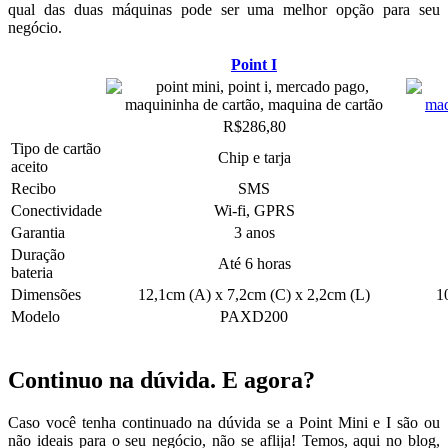
qual das duas máquinas pode ser uma melhor opção para seu
negócio.
Point I
R$286,80
Tipo de cartão
Chip e tarja
aceito
Recibo
SMS
Conectividade
Wi-fi, GPRS
Garantia
3 anos
Duração
Até 6 horas
bateria
Dimensões
12,1cm (A) x 7,2cm (C) x 2,2cm (L)
1
Modelo
PAXD200
Continuo na dúvida. E agora?
Caso você tenha continuado na dúvida se a Point Mini e I são ou
não ideais para o seu negócio, não se aflija! Temos, aqui no blog,