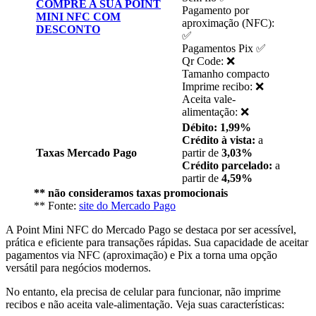
COMPRE A SUA POINT
Pagamento por
MINI NFC COM
aproximação (NFC):
DESCONTO
✅
Pagamentos Pix ✅
Qr Code: ❌
Tamanho compacto
Imprime recibo: ❌
Aceita vale-
alimentação: ❌
Débito: 1,99%
Crédito à vista:
a
Taxas Mercado Pago
partir de
3,03%
Crédito parcelado:
a
partir de
4,59%
** não consideramos taxas promocionais
** Fonte:
site do Mercado Pago
A Point Mini NFC do Mercado Pago se destaca por ser acessível,
prática e eficiente para transações rápidas. Sua capacidade de aceitar
pagamentos via NFC (aproximação) e Pix a torna uma opção
versátil para negócios modernos.
No entanto, ela precisa de celular para funcionar, não imprime
recibos e não aceita vale-alimentação. Veja suas características: