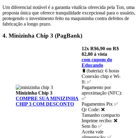
Um diferencial notável é a garantia vitalícia oferecida pela Ton, uma
proposta única que oferece tranquilidade excepcional para o usuário,
protegendo o investimento feito na maquininha contra defeitos de
fabricação a longo prazo.
4. Minizinha Chip 3 (PagBank)
12x R$6,90 ou R$
82,80 à vista
com cupom do
Educando
🔋(bateria): 6 horas
Conexão chip e Wi-
fi: ✅
Pagamento por
Minizinha Chip 3
aproximação (NFC):
COMPRE SUA MINIZINHA
✅
CHIP 3 COM DESCONTO
Pagamentos Pix ✅
Qr Code: ❌
Tamanho compacto
Imprime recibo: ❌
Sem fio ✅
Aceita vale
alimentação: ✅