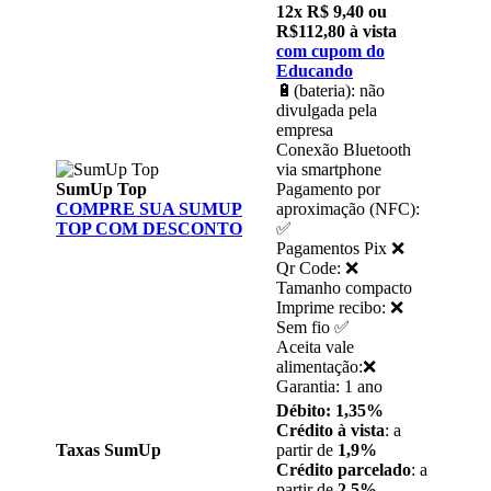
12x R$ 9,40 ou
R$112,80 à vista
com cupom do
Educando
🔋(bateria): não
divulgada pela
empresa
Conexão Bluetooth
via smartphone
SumUp Top
Pagamento por
COMPRE SUA SUMUP
aproximação (NFC):
TOP COM DESCONTO
✅
Pagamentos Pix ❌
Qr Code: ❌
Tamanho compacto
Imprime recibo: ❌
Sem fio ✅
Aceita vale
alimentação:❌
Garantia: 1 ano
Débito: 1,35%
Crédito à vista
: a
Taxas SumUp
partir de
1,9%
Crédito parcelado
: a
partir de
2,5%