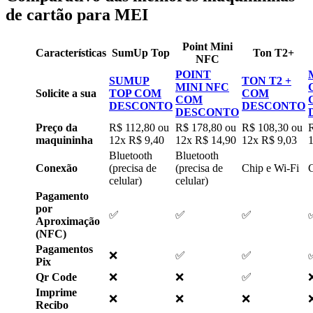
de cartão para MEI
Point Mini
Características
SumUp Top
Ton T2+
NFC
POINT
SUMUP
TON T2 +
MINI NFC
Solicite a sua
TOP COM
COM
COM
DESCONTO
DESCONTO
DESCONTO
Preço da
R$ 112,80 ou
R$ 178,80 ou
R$ 108,30 ou
maquininha
12x R$ 9,40
12x R$ 14,90
12x R$ 9,03
Bluetooth
Bluetooth
Conexão
(precisa de
(precisa de
Chip e Wi-Fi
C
celular)
celular)
Pagamento
por
✅
✅
✅
Aproximação
(NFC)
Pagamentos
❌
✅
✅
Pix
Qr Code
❌
❌
✅
Imprime
❌
❌
❌
Recibo