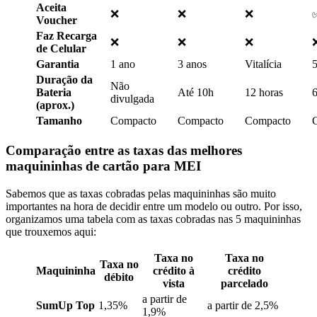
Aceita
❌
❌
❌
Voucher
Faz Recarga
❌
❌
❌
de Celular
Garantia
1 ano
3 anos
Vitalícia
5
Duração da
Não
Bateria
Até 10h
12 horas
6
divulgada
(aprox.)
Tamanho
Compacto
Compacto
Compacto
Comparação entre as taxas das melhores
maquininhas de cartão para MEI
Sabemos que as taxas cobradas pelas maquininhas são muito
importantes na hora de decidir entre um modelo ou outro. Por isso,
organizamos uma tabela com as taxas cobradas nas 5 maquininhas
que trouxemos aqui:
Taxa no
Taxa no
Taxa no
Maquininha
crédito à
crédito
débito
vista
parcelado
a partir de
SumUp Top
1,35%
a partir de 2,5%
1,9%