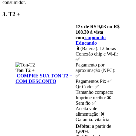
consumidor.
3. T2 +
12x de R$ 9,03 ou R$
108,30 à vista
com
cupom d
o
Educando
🔋(Bateria): 12 horas
Conexão chip e Wi-fi:
✅
Pagamento por
Ton T2 +
aproximação (NFC):
COMPRE SUA TON T2 +
✅
COM DESCONTO
Pagamentos Pix ✅
Qr Code: ✅
Tamanho compacto
Imprime recibo: ❌
Sem fio ✅
Aceita vale
alimentação: ❌
Garantia: vitalícia
Débito:
a partir de
1,69%