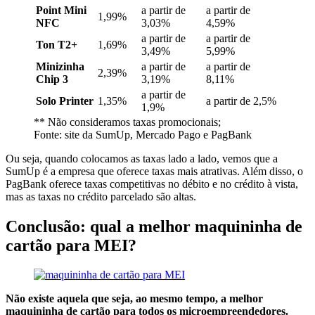
Point Mini
a partir de
a partir de
1,99%
NFC
3,03%
4,59%
a partir de
a partir de
Ton T2+
1,69%
3,49%
5,99%
Minizinha
a partir de
a partir de
2,39%
Chip 3
3,19%
8,11%
a partir de
Solo Printer
1,35%
a partir de 2,5%
1,9%
** Não consideramos taxas promocionais;
Fonte: site da SumUp, Mercado Pago e PagBank
Ou seja, quando colocamos as taxas lado a lado, vemos que a
SumUp é a empresa que oferece taxas mais atrativas. Além disso, o
PagBank oferece taxas competitivas no débito e no crédito à vista,
mas as taxas no crédito parcelado são altas.
Conclusão: qual a melhor maquininha de
cartão para MEI?
Não existe aquela que seja, ao mesmo tempo, a melhor
maquininha de cartão para todos os microempreendedores.