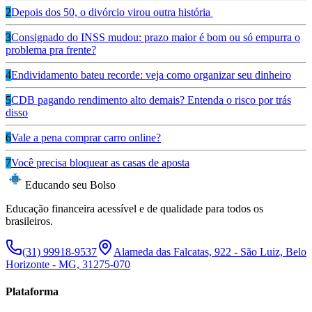
2
Depois dos 50, o divórcio virou outra história
3
Consignado do INSS mudou: prazo maior é bom ou só empurra o
problema pra frente?
4
Endividamento bateu recorde: veja como organizar seu dinheiro
5
CDB pagando rendimento alto demais? Entenda o risco por trás
disso
6
Vale a pena comprar carro online?
7
Você precisa bloquear as casas de aposta
Educando seu Bolso
Educação financeira acessível e de qualidade para todos os
brasileiros.
(31) 99918-9537
Alameda das Falcatas, 922 - São Luiz, Belo
Horizonte - MG, 31275-070
Plataforma