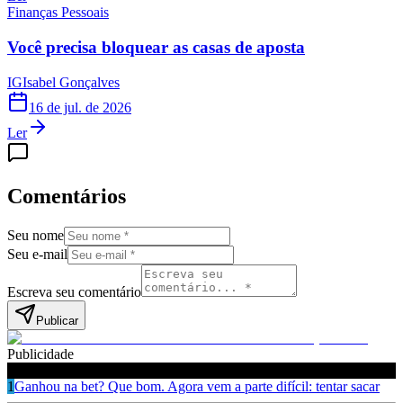
Finanças Pessoais
Você precisa bloquear as casas de aposta
IG
Isabel Gonçalves
16 de jul. de 2026
Ler
Comentários
Seu nome
Seu e-mail
Escreva seu comentário
Publicar
Publicidade
Leia também
1
Ganhou na bet? Que bom. Agora vem a parte difícil: tentar sacar