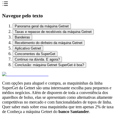
Navegue pelo texto
Panorama geral da máquina Getnet
Taxas e repasse de recebíveis da máquina Getnet
Bandeiras
Recebimento do dinheiro da máquina Getnet
Aplicativo Getnet
Concorrentes da SuperGet
Continuo na dúvida. E agora?
Conclusão: máquina Getnet SuperGet é boa?
Com opções para aluguel e compra, as maquininhas da linha
SuperGet da Getnet são uma interessante escolha para pequenos e
médios negócios. Além de disporem de toda a conveniência dos
aparelhos de bolso, elas se apresentam como alternativas altamente
competitivas no mercado e com funcionalidades de topos de linha.
Quer saber mais sobre essa maquininha que tem apenas 2% de taxa
de Conheça a máquina Getnet do
banco Santander
.