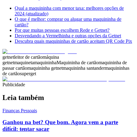
Qual a maquininha com menor taxa: melhores opções de
2024 (atualizado)
O que é melhor: comprar ou alugar uma maquininha de
cartão?
Por que muitas pessoas escolhem Rede e Getnet?
Desvendando a Vermelhinha e outras opções da Getnet
Descubra quais maquininhas de cartão aceitam QR Code Pix
getnet
leitor de cartão
máquina
getnet
maquineta
maquininha
Maquininha de cartão
maquininha de
passar cartão
maquininha getnet
maquininha santander
maquininhas
de cartão
superget
Publicidade
Leia também
Finanças Pessoais
Ganhou na bet? Que bom. Agora vem a parte
difícil: tentar sacar