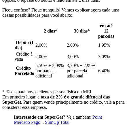
opções, o repasse do débito é feito em até 2 dias úteis.
Ficou confuso? Fique tranquilo! Vamos explicar agora cada uma
dessas possibilidades para você abaixo.
em até
2 dias*
30 dias*
12
parcelas
Débito (1
2,00%
2,00%
1,95%
dia)
Crédito à
2,00%
3,09%
3,09%
vista
5,59% + 2,99%
3,79% + 2,99%
Crédito
por parcela
por parcela
6,40%
Parcelado
adicional
adicional
* Taxas para novos clientes pessoa física ou MEI.
Em primeiro lugar, a
taxa de 2% é o grande difencial das
SuperGet
. Para quem vende principalmente no crédito, vale a pena
considerar essa empresa.
Interessado em SuperGet?
Veja também:
Point
Mercado Pago
, ,
SumUp Total
.