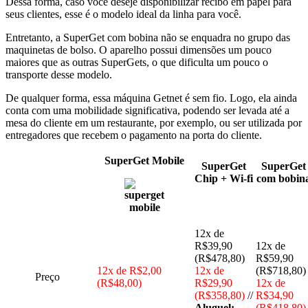
Dessa forma, caso você deseje disponibilizar recibo em papel para
seus clientes, esse é o modelo ideal da linha para você.
Entretanto, a SuperGet com bobina não se enquadra no grupo das
maquinetas de bolso. O aparelho possui dimensões um pouco
maiores que as outras SuperGets, o que dificulta um pouco o
transporte desse modelo.
De qualquer forma, essa máquina Getnet é sem fio. Logo, ela ainda
conta com uma mobilidade significativa, podendo ser levada até a
mesa do cliente em um restaurante, por exemplo, ou ser utilizada por
entregadores que recebem o pagamento na porta do cliente.
SuperGet Mobile
SuperGet
SuperGet
Chip + Wi-fi
com bobin
12x de
R$39,90
12x de
(R$478,80)
R$59,90
12x de R$2,00
12x de
(R$718,80)
Preço
(R$48,00)
R$29,90
12x de
(R$358,80)
//
R$34,90
Aluguel:
(R$418,80)