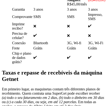
R$45,00/mês
Garantia
3 anos
3 anos
3 anos
Impresso,
Comprovante
SMS
SMS
SMS
Imprime
✔️
❌
❌
recibo?
Precisa de
✔️
❌
❌
celular?
Conexão
Bluetooth
3G, Wi-fi
3G, Wi-Fi
Frete
Grátis
Grátis
Grátis
Chip e plano
✔️
✔️
✔️
de dados
grátis?
Taxas e repasse de recebíveis da máquina
Getnet
Em primeiro lugar, as maquinetas contam três diferentes planos de
recebimento. Quem contrata uma SuperGet pode escolher receber
(a) todo o seu faturamento em 2 dias
,
(b) todo o dinheiro em 30 dias
ou
(c) a cada 30 dias, ou seja, em até 12 parcelas
. Em todas as