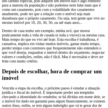
um carinho especial, pois adquirir um imóvel não é algo rotineiro
para a maioria da população e não podemos nem falar mais que é
como um casamento, pois com a volatilidade dos casamentos
atualmente, pode ser que a relação com o imóvel seja mais
duradoura que o próprio casamento. Ou seja, tem gente que vive no
mesmo imóvel por 10, 20, 30, 50, ou até mais anos...
Dentro de casa tenho um exemplo, minha avó, que morou
praticamente toda a vida de casada (e toda a viuvez) na mesma casa.
Mais tempo do que eu vivi até hoje. Esta escolha é trabalhosa, é
cansativa, implica em visitar muitos imóveis, gastar muito tempo,
perder tempo com corretores que frequentemente não entendem o
que você deseja, enquadrar o imóvel dentro do orçamento, negociar
valores e condições, enfim, não é fácil. Mas é necessária e deve ser
feita com muito critério.
Depois de escolhar, hora de comprar um
imóvel
Vencida a etapa da escolha, o próximo passo é estudar a situação
jurídica e fiscal do imóvel. É importante perder um tempinho
checando a idoneidade do vendedor, se há dívidas em nome dele, se
o imóvel foi dado em garantia para algum financiamento, se existem
outros ônus, enfim, se tem algum imbróglio que vá te gerar dor de