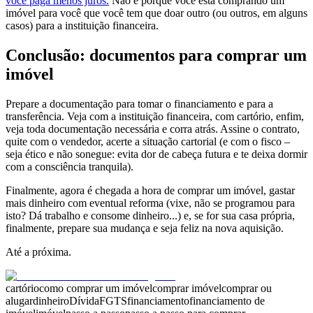
você paga menos juros.
Não é porque você está comprando um
imóvel para você que você tem que doar outro (ou outros, em alguns
casos) para a instituição financeira.
Conclusão: documentos para comprar um
imóvel
Prepare a documentação para tomar o financiamento e para a
transferência. Veja com a instituição financeira, com cartório, enfim,
veja toda documentação necessária e corra atrás. Assine o contrato,
quite com o vendedor, acerte a situação cartorial (e com o fisco –
seja ético e não sonegue: evita dor de cabeça futura e te deixa dormir
com a consciência tranquila).
Finalmente, agora é chegada a hora de comprar um imóvel, gastar
mais dinheiro com eventual reforma (vixe, não se programou para
isto? Dá trabalho e consome dinheiro...) e, se for sua casa própria,
finalmente, prepare sua mudança e seja feliz na nova aquisição.
Até a próxima.
cartório
como comprar um imóvel
comprar imóvel
comprar ou
alugar
dinheiro
Dívida
FGTS
financiamento
financiamento de