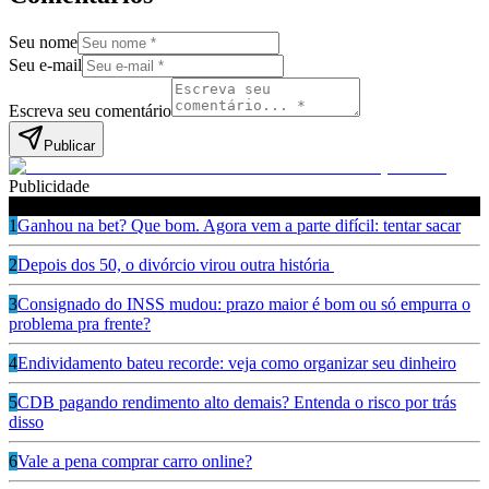
Seu nome
Seu e-mail
Escreva seu comentário
Publicar
Publicidade
Leia também
1
Ganhou na bet? Que bom. Agora vem a parte difícil: tentar sacar
2
Depois dos 50, o divórcio virou outra história
3
Consignado do INSS mudou: prazo maior é bom ou só empurra o
problema pra frente?
4
Endividamento bateu recorde: veja como organizar seu dinheiro
5
CDB pagando rendimento alto demais? Entenda o risco por trás
disso
6
Vale a pena comprar carro online?