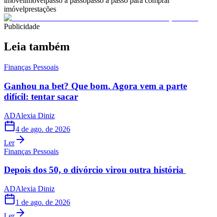
imóvel
imóvel
passo a passo
passo a passo para comprar
imóvel
prestações
Publicidade
Leia também
Finanças Pessoais
Ganhou na bet? Que bom. Agora vem a parte
difícil: tentar sacar
AD
Alexia Diniz
4 de ago. de 2026
Ler
Finanças Pessoais
Depois dos 50, o divórcio virou outra história
AD
Alexia Diniz
1 de ago. de 2026
Ler