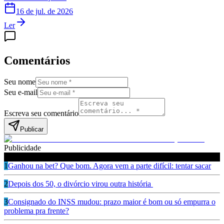
16 de jul. de 2026
Ler
Comentários
Seu nome
Seu e-mail
Escreva seu comentário
Publicar
Publicidade
Leia também
1
Ganhou na bet? Que bom. Agora vem a parte difícil: tentar sacar
2
Depois dos 50, o divórcio virou outra história
3
Consignado do INSS mudou: prazo maior é bom ou só empurra o
problema pra frente?