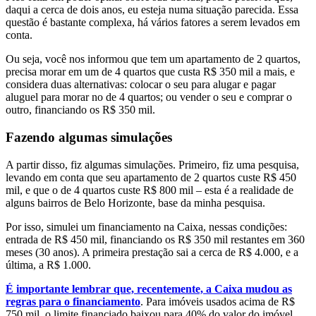
daqui a cerca de dois anos, eu esteja numa situação parecida. Essa
questão é bastante complexa, há vários fatores a serem levados em
conta.
Ou seja, você nos informou que tem um apartamento de 2 quartos,
precisa morar em um de 4 quartos que custa R$ 350 mil a mais, e
considera duas alternativas: colocar o seu para alugar e pagar
aluguel para morar no de 4 quartos; ou vender o seu e comprar o
outro, financiando os R$ 350 mil.
Fazendo algumas simulações
A partir disso, fiz algumas simulações. Primeiro, fiz uma pesquisa,
levando em conta que seu apartamento de 2 quartos custe R$ 450
mil, e que o de 4 quartos custe R$ 800 mil – esta é a realidade de
alguns bairros de Belo Horizonte, base da minha pesquisa.
Por isso, simulei um financiamento na Caixa, nessas condições:
entrada de R$ 450 mil, financiando os R$ 350 mil restantes em 360
meses (30 anos). A primeira prestação sai a cerca de R$ 4.000, e a
última, a R$ 1.000.
É importante lembrar que, recentemente, a Caixa mudou as
regras para o financiamento
. Para imóveis usados acima de R$
750 mil, o limite financiado baixou para 40% do valor do imóvel.