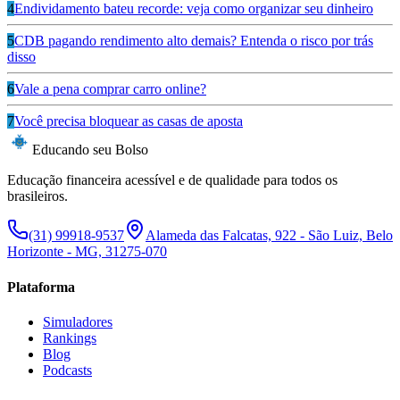
4
Endividamento bateu recorde: veja como organizar seu dinheiro
5
CDB pagando rendimento alto demais? Entenda o risco por trás
disso
6
Vale a pena comprar carro online?
7
Você precisa bloquear as casas de aposta
Educando seu Bolso
Educação financeira acessível e de qualidade para todos os
brasileiros.
(31) 99918-9537
Alameda das Falcatas, 922 - São Luiz, Belo
Horizonte - MG, 31275-070
Plataforma
Simuladores
Rankings
Blog
Podcasts