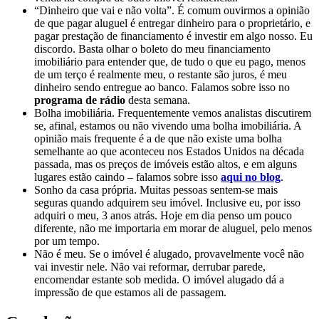
“Dinheiro que vai e não volta”. É comum ouvirmos a opinião
de que pagar aluguel é entregar dinheiro para o proprietário, e
pagar prestação de financiamento é investir em algo nosso. Eu
discordo. Basta olhar o boleto do meu financiamento
imobiliário para entender que, de tudo o que eu pago, menos
de um terço é realmente meu, o restante são juros, é meu
dinheiro sendo entregue ao banco. Falamos sobre isso no
programa de rádio
desta semana.
Bolha imobiliária. Frequentemente vemos analistas discutirem
se, afinal, estamos ou não vivendo uma bolha imobiliária. A
opinião mais frequente é a de que não existe uma bolha
semelhante ao que aconteceu nos Estados Unidos na década
passada, mas os preços de imóveis estão altos, e em alguns
lugares estão caindo – falamos sobre isso
aqui no blog
.
Sonho da casa própria. Muitas pessoas sentem-se mais
seguras quando adquirem seu imóvel. Inclusive eu, por isso
adquiri o meu, 3 anos atrás. Hoje em dia penso um pouco
diferente, não me importaria em morar de aluguel, pelo menos
por um tempo.
Não é meu. Se o imóvel é alugado, provavelmente você não
vai investir nele. Não vai reformar, derrubar parede,
encomendar estante sob medida. O imóvel alugado dá a
impressão de que estamos ali de passagem.