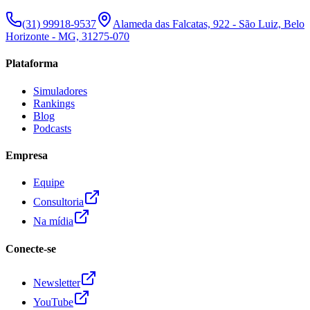
(31) 99918-9537
Alameda das Falcatas, 922 - São Luiz, Belo
Horizonte - MG, 31275-070
Plataforma
Simuladores
Rankings
Blog
Podcasts
Empresa
Equipe
Consultoria
Na mídia
Conecte-se
Newsletter
YouTube