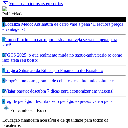
Voltar para todos os episodios
Publicidade
Ouça também
1
Localiza Meoo: Assinatura de carro vale a pena? Descubra preços
e vantagens!
2
Como funciona o carro por assinatura: veja se vale a pena para
você
3
FGTS 2025: o que realmente muda no saque-aniversário (e como
isso afeta seu bolso)
4
Trágica Situação da Educação Financeira do Brasileiro
5
Empréstimo com garantia de celular: descubra tudo sobre ele
6
Viajar barato: descubra 7 dicas para economizar em viagens!
7
Tag de pedágio: descubra se o pedágio expresso vale a pena
Educando seu Bolso
Educação financeira acessível e de qualidade para todos os
brasileiros.