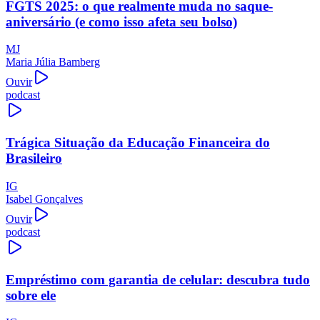
FGTS 2025: o que realmente muda no saque-
aniversário (e como isso afeta seu bolso)
MJ
Maria Júlia Bamberg
Ouvir
podcast
Trágica Situação da Educação Financeira do
Brasileiro
IG
Isabel Gonçalves
Ouvir
podcast
Empréstimo com garantia de celular: descubra tudo
sobre ele