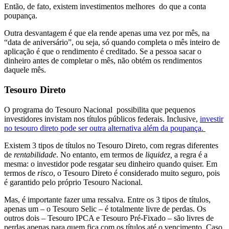
Então, de fato, existem investimentos melhores do que a conta
poupança.
Outra desvantagem é que ela rende apenas uma vez por mês, na
“data de aniversário”, ou seja, só quando completa o mês inteiro de
aplicação é que o rendimento é creditado. Se a pessoa sacar o
dinheiro antes de completar o mês, não obtém os rendimentos
daquele mês.
Tesouro Direto
O programa do Tesouro Nacional possibilita que pequenos
investidores invistam nos títulos públicos federais. Inclusive,
investir
no tesouro direto pode ser outra alternativa além da poupança.
Existem 3 tipos de títulos no Tesouro Direto, com regras diferentes
de
rentabilidade
. No entanto, em termos de
liquidez,
a regra é a
mesma: o investidor pode resgatar seu dinheiro quando quiser. Em
termos de
risco
, o Tesouro Direto é considerado muito seguro, pois
é garantido pelo próprio Tesouro Nacional.
Mas, é importante fazer uma ressalva. Entre os 3 tipos de títulos,
apenas um – o Tesouro Selic – é totalmente livre de perdas. Os
outros dois – Tesouro IPCA e Tesouro Pré-Fixado – são livres de
perdas apenas para quem fica com os títulos até o vencimento. Caso