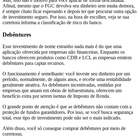
Mas, isso não é motivo para você aplicar de forma descuidada.
Afinal, mesmo que o FGC devolva seu dinheiro sem muita demora,
é sempre chato ficar esperando e depois ter que procurar outra opção
de investimento seguro. Por isso, na hora de escolher, veja se sua
corretora informa a classificação de risco do banco.
Debêntures
Esse investimento de nome estranho nada mais é do que uma
aplicação oferecida por empresas não financeiras. Enquanto os
bancos oferecem produtos como CDB e LCI, as empresas emitem
debêntures para captar recursos.
O funcionamento é semelhante: você investe seu dinheiro por um
período, normalmente, de alguns anos, e recebe uma rentabilidade
geralmente atrativa. As debêntures incentivadas, emitidas por
empresas que atuam em obras de infraestrutura, oferecem um
benefício extra por serem isentas de Imposto de Renda.
O grande ponto de atenção é que as debêntures não contam com a
proteção de fundos garantidores. Por isso, se você busca segurança
total, esse tipo de investimento pode não ser o mais indicado.
Além disso, você só consegue comprar debêntures por meio de
corretoras.