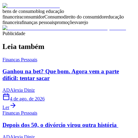
bens de consumo
blog educação
financeira
consumidor
Consumo
direito do consumidor
educação
financeira
finanças pessoais
promoções
varejo
Publicidade
Leia também
Finanças Pessoais
Ganhou na bet? Que bom. Agora vem a parte
difícil: tentar sacar
AD
Alexia Diniz
4 de ago. de 2026
Ler
Finanças Pessoais
Depois dos 50, o divórcio virou outra história
AD
Alexia Diniz