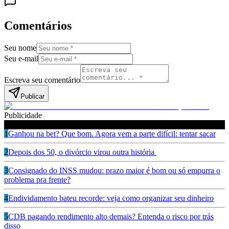
Comentários
Seu nome
Seu e-mail
Escreva seu comentário
Publicar
Publicidade
Leia também
1
Ganhou na bet? Que bom. Agora vem a parte difícil: tentar sacar
2
Depois dos 50, o divórcio virou outra história
3
Consignado do INSS mudou: prazo maior é bom ou só empurra o
problema pra frente?
4
Endividamento bateu recorde: veja como organizar seu dinheiro
5
CDB pagando rendimento alto demais? Entenda o risco por trás
disso