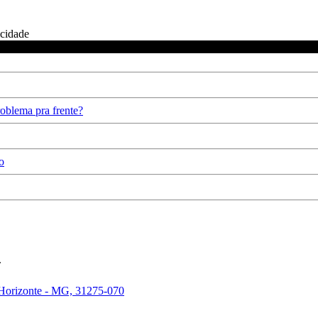
icidade
oblema pra frente?
o
.
 Horizonte - MG, 31275-070