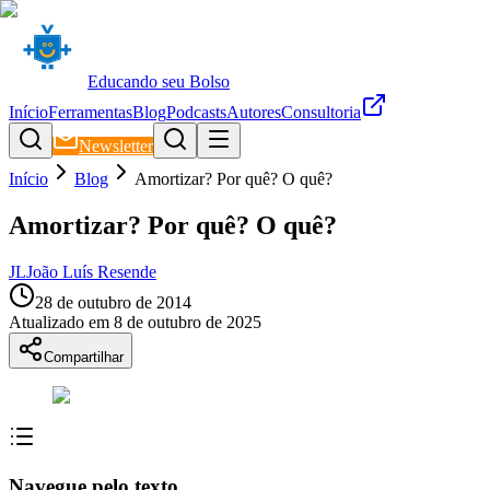
Educando seu Bolso
Início
Ferramentas
Blog
Podcasts
Autores
Consultoria
Newsletter
Início
Blog
Amortizar? Por quê? O quê?
Amortizar? Por quê? O quê?
JL
João Luís Resende
28 de outubro de 2014
Atualizado em
8 de outubro de 2025
Compartilhar
Navegue pelo texto