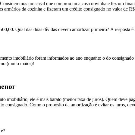
o? Consideremos um casal que comprou uma casa novinha e fez um finan
os armários da cozinha e fizeram um crédito consignado no valor de R
0,00. Qual das duas dívidas devem amortizar primeiro? A resposta é dir
ciamento imobiliário foram informados ao ano enquanto o do consignad
no (muito maior)!
menor
to imobiliário, ele é mais barato (menor taxa de juros). Quem deve pag
ito consignado. Como o propósito da amortização é evitar os juros, deve
 é?