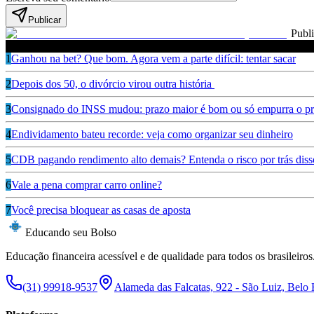
Publicar
Publ
Leia também
1
Ganhou na bet? Que bom. Agora vem a parte difícil: tentar sacar
2
Depois dos 50, o divórcio virou outra história
3
Consignado do INSS mudou: prazo maior é bom ou só empurra o pr
4
Endividamento bateu recorde: veja como organizar seu dinheiro
5
CDB pagando rendimento alto demais? Entenda o risco por trás diss
6
Vale a pena comprar carro online?
7
Você precisa bloquear as casas de aposta
Educando seu Bolso
Educação financeira acessível e de qualidade para todos os brasileiros
(31) 99918-9537
Alameda das Falcatas, 922 - São Luiz, Belo