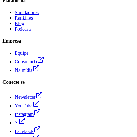
Plataforma
Simuladores
Rankings
Blog
Podcasts
Empresa
Equipe
Consultoria
Na mídia
Conecte-se
Newsletter
YouTube
Instagram
X
Facebook