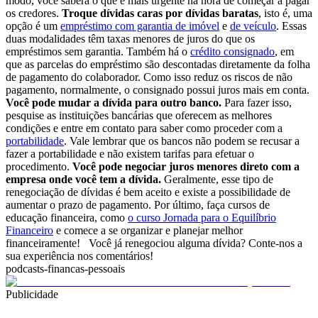
modo, você saberá o que é mais urgente na hora de começar a pagar
os credores.
Troque dívidas caras por dívidas baratas
, isto é, uma
opção é um
empréstimo com garantia de imóvel
e
de veículo
. Essas
duas modalidades têm taxas menores de juros do que os
empréstimos sem garantia. Também há o
crédito consignado
, em
que as parcelas do empréstimo são descontadas diretamente da folha
de pagamento do colaborador. Como isso reduz os riscos de não
pagamento, normalmente, o consignado possui juros mais em conta.
Você pode mudar a dívida para outro banco.
Para fazer isso,
pesquise as instituições bancárias que oferecem as melhores
condições e entre em contato para saber como proceder com a
portabilidade
. Vale lembrar que os bancos não podem se recusar a
fazer a portabilidade e não existem tarifas para efetuar o
procedimento.
Você pode negociar juros menores direto com a
empresa onde você tem a dívida.
Geralmente, esse tipo de
renegociação de dívidas é bem aceito e existe a possibilidade de
aumentar o prazo de pagamento.
Por último, faça cursos de
educação financeira, como
o curso Jornada para o Equilíbrio
Financeiro
e comece a se organizar e planejar melhor
financeiramente!
Você já renegociou alguma dívida? Conte-nos a
sua experiência nos comentários!
podcasts-financas-pessoais
Publicidade