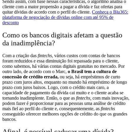
Sendo assim, com base nessas características, o algoritmo analisa o
cliente com a maior propensão a pagar a dívida e faz ofertas para
quitar dívidas de acordo com o perfil do cliente.
Conheça o Blu365:
plataforma de negociação de dívidas online com até 95% de
desconto
Como os bancos digitais afetam a questão
da inadimplência?
Com a criação das
fintechs
, vários custos com contas de bancos
foram reduzidos e essa diminuição foi repassada para o cliente,
como sabemos, há várias contas digitais gratuitas no mercado.
Por
outro lado, de acordo com o Marc,
o Brasil tem a cultura de
concessão de crédito errada,
ou seja, há empréstimos de curto
prazo com juros altos, enquanto no mundo há empréstimo de longo
prazo com juros baixos.
Logo, com o crédito mais caro, a
capacidade de pagamento da dívida cai muito e o cliente acaba se
tornando inadimplente.
Então, o que as
fintechs,
com mais inovação,
podem fazer é proporcionar para as pessoas uma análise de crédito
mais fiel ao perfil do cliente e, consequentemente, as
fintechs
conseguirão oferecer melhores opções de crédito do que os grandes
bancos.
Afinal, é possível caducar uma dívida?