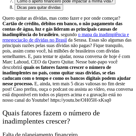
Como o aperto financeiro pode impactar a minha vida?
Dicas para quitar dívidas
Quero quitar as dívidas, mas como fazer e por onde começar?
Cartão de crédito, débitos em banco, o não pagamento das
contas de água, luz e gás lideram as principais causas de
inadimplência do brasileiro
, segundo
o mapa da inadimplência e
renegociação de dívidas no Brasil
da Serasa.
Essas são algumas das
principais razões pelas suas dívidas não pagas? Fique tranquilo,
pois, assim como você, há milhões de brasileiros com dívidas
semelhantes.
E, para tentar te ajudar, nossa conversa de hoje é com
Marc Lahoud, CEO da Quero Quitar. Nesse bate-papo você
descobrirá
quais os fatores fazem crescer o número de
inadimplentes no país, como quitar suas dívidas, se elas
caducam com o tempo e como os bancos digitais podem ajudar
nesse processo.
E, ainda, tem mais 5 dicas valiosas no fim deste
post!
Caso prefira, ouça o podcast ou assista ao vídeo, essa conversa
está disponível em todos os players acima e a gravação está no
nosso canal do Youtube! https://youtu.be/OH05H-xKsq0
Quais fatores fazem o número de
inadimplentes crescer?
Falta de planejamento financeiro