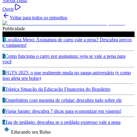
Alexia Diniz
Ouvir
Voltar para todos os episodios
Publicidade
Ouça também
1
Localiza Meoo: Assinatura de carro vale a pena? Descubra preços
e vantagens!
2
Como funciona o carro por assinatura: veja se vale a pena para
você
3
FGTS 2025: o que realmente muda no saque-aniversário (e como
isso afeta seu bolso)
4
Trágica Situação da Educação Financeira do Brasileiro
5
Empréstimo com garantia de celular: descubra tudo sobre ele
6
Viajar barato: descubra 7 dicas para economizar em viagens!
7
Tag de pedágio: descubra se o pedágio expresso vale a pena
Educando seu Bolso