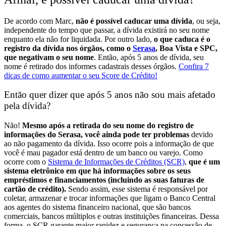
De acordo com Marc,
não é possível caducar uma dívida
, ou seja,
independente do tempo que passar, a dívida existirá no seu nome
enquanto ela não for liquidada.
Por outro lado,
o que caduca é o
registro da dívida nos órgãos, como o
Serasa
, Boa Vista e SPC,
que negativam o seu nome
. Então, após 5 anos de dívida, seu
nome é retirado dos informes cadastrais desses órgãos.
Confira 7
dicas de como aumentar o seu Score de Crédito!
Então quer dizer que após 5 anos não sou mais afetado
pela dívida?
Não!
Mesmo após a retirada do seu nome do registro de
informações do Serasa, você ainda pode ter problemas
devido
ao não pagamento da dívida.
Isso ocorre pois a informação de que
você é mau pagador está dentro de um banco ou varejo. Como
ocorre com o
Sistema de Informações de Créditos (SCR)
,
que é um
sistema eletrônico em que há informações sobre os seus
empréstimos e financiamentos (incluindo as suas faturas de
cartão de crédito).
Sendo assim, esse sistema é responsável por
coletar, armazenar e trocar informações que ligam o Banco Central
aos agentes do sistema financeiro nacional, que são bancos
comerciais, bancos múltiplos e outras instituições financeiras.
Dessa
forma, o SCR garante maior rapidez e segurança na concessão de