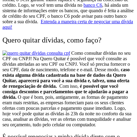
crédito.
Logo, se você tem uma dívida no
banco C6
, há ainda um
sistema de informações entre os bancos, que quando é feita a análise
de crédito do seu CPF, o banco C6 pode avisar para outro banco
sobre a sua dívida.
Entenda a maneira certa de negociar uma dívida
aqui!
Quero quitar dívidas, como faço?
Como consultar dívidas no seu
CPF ou CNPJ!
Na Quero Quitar é possível que você consulte as
dívidas atreladas ao seu CPF ou CNPJ. Você só precisa fornecer o
seu CPF, data de nascimento, telefone e e-mail. Desse modo,
caso
exista alguma dívida cadastrada na base de dados da Quero
Quitar, aparecerá para você a sua dívida e, talvez, uma oferta
de renegociação de dívida.
Com isso,
é possível que você
consiga descontos e parcelamentos que te ajudarão a pagar a
dívida.
O que é bom, pois, antigamente, as formas de pagamento
eram mais restritas, as empresas forneciam para os seus clientes
ofertas com poucas parcelas e pagamento quase imediato.
Logo,
hoje você pode quitar as dívidas às 23h da noite no conforto da sua
casa, analisar as dívidas, ver as ofertas com tranquilidade e analisar
seu orçamento, tudo pelo celular ou computador.
É possível renegociar a minha dívida direto com o