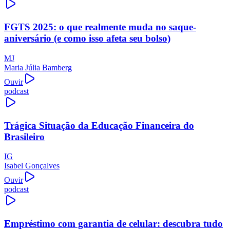
FGTS 2025: o que realmente muda no saque-
aniversário (e como isso afeta seu bolso)
MJ
Maria Júlia Bamberg
Ouvir
podcast
Trágica Situação da Educação Financeira do
Brasileiro
IG
Isabel Gonçalves
Ouvir
podcast
Empréstimo com garantia de celular: descubra tudo