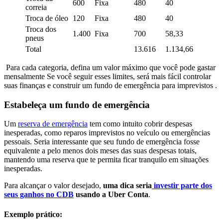
600
Fixa
480
40
correia
Troca de óleo
120
Fixa
480
40
Troca dos
1.400
Fixa
700
58,33
pneus
Total
13.616
1.134,66
Para cada categoria, defina um valor máximo que você pode gastar
mensalmente Se você seguir esses limites, será mais fácil controlar
suas finanças e construir um fundo de emergência para imprevistos .
Estabeleça um fundo de emergência
Um
reserva de emergência
tem como intuito cobrir despesas
inesperadas, como reparos imprevistos no veículo ou emergências
pessoais. Seria interessante que seu fundo de emergência fosse
equivalente a pelo menos dois meses das suas despesas totais,
mantendo uma reserva que te permita ficar tranquilo em situações
inesperadas.
Para alcançar o valor desejado,
uma dica seria
investir parte dos
seus ganhos no CDB
usando a Uber Conta
.
Exemplo prático: