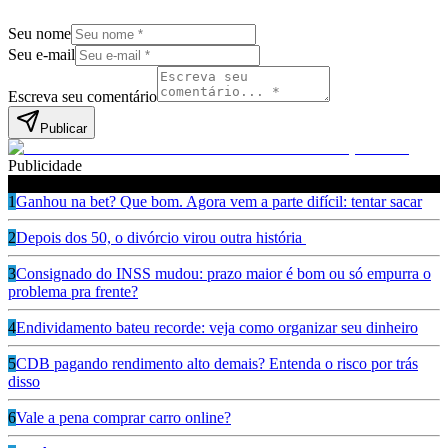
Seu nome
Seu e-mail
Escreva seu comentário
Publicar
Publicidade
Leia também
1
Ganhou na bet? Que bom. Agora vem a parte difícil: tentar sacar
2
Depois dos 50, o divórcio virou outra história
3
Consignado do INSS mudou: prazo maior é bom ou só empurra o
problema pra frente?
4
Endividamento bateu recorde: veja como organizar seu dinheiro
5
CDB pagando rendimento alto demais? Entenda o risco por trás
disso
6
Vale a pena comprar carro online?