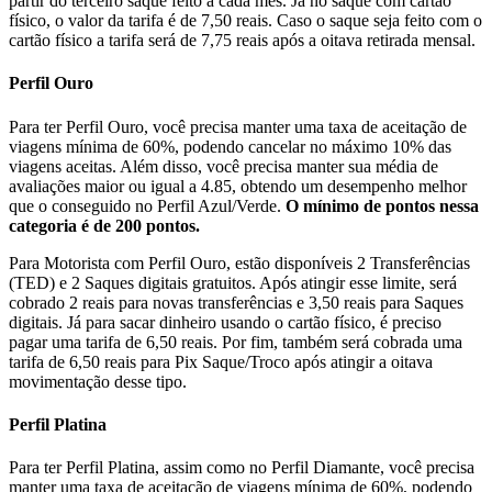
partir do terceiro saque feito a cada mês. Já no saque com cartão
físico, o valor da tarifa é de 7,50 reais. Caso o saque seja feito com o
cartão físico a tarifa será de 7,75 reais após a oitava retirada mensal.
Perfil Ouro
Para ter Perfil Ouro, você precisa manter uma taxa de aceitação de
viagens mínima de 60%, podendo cancelar no máximo 10% das
viagens aceitas. Além disso, você precisa manter sua média de
avaliações maior ou igual a 4.85, obtendo um desempenho melhor
que o conseguido no Perfil Azul/Verde.
O mínimo de pontos nessa
categoria é de 200 pontos.
Para Motorista com Perfil Ouro, estão disponíveis 2 Transferências
(TED) e 2 Saques digitais gratuitos. Após atingir esse limite, será
cobrado 2 reais para novas transferências e 3,50 reais para Saques
digitais. Já para sacar dinheiro usando o cartão físico, é preciso
pagar uma tarifa de 6,50 reais. Por fim, também será cobrada uma
tarifa de 6,50 reais para Pix Saque/Troco após atingir a oitava
movimentação desse tipo.
Perfil Platina
Para ter Perfil Platina, assim como no Perfil Diamante, você precisa
manter uma taxa de aceitação de viagens mínima de 60%, podendo