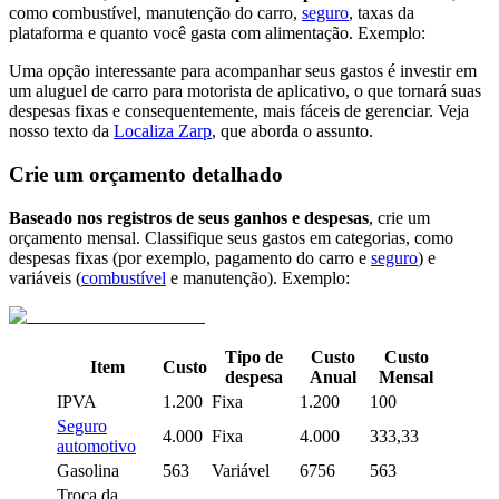
como combustível, manutenção do carro,
seguro
, taxas da
plataforma e quanto você gasta com alimentação. Exemplo:
Uma opção interessante para acompanhar seus gastos é investir em
um aluguel de carro para motorista de aplicativo, o que tornará suas
despesas fixas e consequentemente, mais fáceis de gerenciar. Veja
nosso texto da
Localiza Zarp
, que aborda o assunto.
Crie um orçamento detalhado
Baseado nos registros de seus ganhos e despesas
, crie um
orçamento mensal. Classifique seus gastos em categorias, como
despesas fixas (por exemplo, pagamento do carro e
seguro
) e
variáveis (
combustível
e manutenção). Exemplo:
Tipo de
Custo
Custo
Item
Custo
despesa
Anual
Mensal
IPVA
1.200
Fixa
1.200
100
Seguro
4.000
Fixa
4.000
333,33
automotivo
Gasolina
563
Variável
6756
563
Troca da