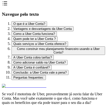
Navegue pelo texto
O que é a Uber Conta?
Vantagens e desvantagens da Uber Conta
Como a Uber Conta funciona?
Quem pode ter a Uber Conta ?
Quais serviços a Uber Conta oferece?
Como construir meu planejamento financeiro usando a Uber
Conta?
A Uber Conta cobra tarifas?
Como adicionar saldo na Uber Conta?
A Uber Conta é confiável?
Conclusão: a Uber Conta vale a pena?
Perguntas frequentes:
Se você é motorista de Uber, provavelmente já ouviu falar da Uber
Conta. Mas você sabe exatamente o que ela é, como funciona e
quais os benefícios que ela pode trazer para o seu dia a dia?