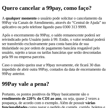
Quero cancelar a 99pay, como faço?
A
qualquer momento
o usuário pode solicitar o cancelamento da
99Pay via Canais de Atendimento, através do “Central de Ajuda” no
aplicativo ou pelo telefone ligando para 0300 313 9999.
Após o encerramento da 99Pay, o saldo remanescente poderá ser
reivindicado pelo Usuário junto à 99. Então, o valor residual poderá
ser transferido exclusivamente para conta bancária de sua
titularidade ou por ordem de pagamento bancária resgatável pelo
usuário, sujeito a taxas ou tarifas bancárias que serão descontadas
pela 99 ou empresa parceira.
Caso o usuário queira usar a 99pay novamente, ele ficará 30 dias
impedido de abrir outra 99Pay, contados da data de encerramento da
99Pay anterior.
99Pay vale a pena?
Portanto, os pontos positivos da 99pay basicamente são o
rendimento de 220% do CDI ao ano
, ou seja, quase 2 vezes a
poupança, de acordo com o exemplo. Além de possuir
várias
funcionalidades
como pagar o pedido de comida, corrida, boletos e