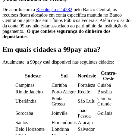
De acordo com a
Resolução n° 4282
pelo Banco Central
, os
recursos ficam alocados em conta específica mantida no Banco
Central ou aplicados em Títulos Públicos Federais. Além de o saldo
da conta 99pay não estar associado ao patrimônio da instituição de
pagamento.
O que confere segurança do dinheiro dos
depositantes
.
Em quais cidades a 99pay atua?
Atualmente, a 99pay está disponível nas seguintes cidades:
Centro-
Sudeste
Sul
Nordeste
Oeste
Campinas
Curitiba
Fortaleza
Cuiabá
Rio de Janeiro
Porto Alegre
Recife
Brasília
Ponta
Campo
Uberlândia
São Luís
Grossa
Grande
João
Sorocaba
Joinville
Goiânia
Pessoa
Santos
Florianópolis
Aracaju
Belo Horizonte
Londrina
Salvador