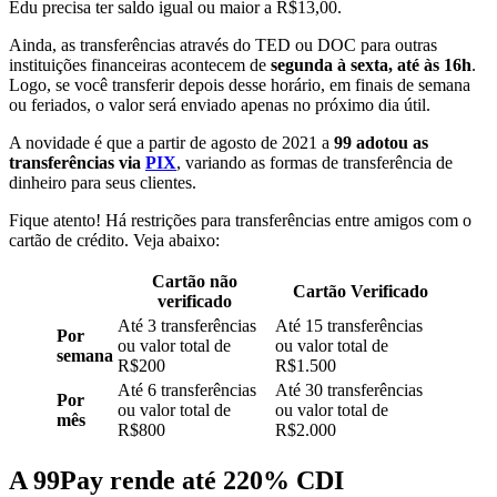
Edu precisa ter saldo igual ou maior a R$13,00.
Ainda, as transferências através do TED ou DOC para outras
instituições financeiras acontecem de
segunda à sexta, até às 16h
.
Logo, se você transferir depois desse horário, em finais de semana
ou feriados, o valor será enviado apenas no próximo dia útil.
A novidade é que a partir de agosto de 2021 a
99 adotou as
transferências via
PIX
, variando as formas de transferência de
dinheiro para seus clientes.
Fique atento! Há restrições para transferências entre amigos com o
cartão de crédito. Veja abaixo:
Cartão não
Cartão Verificado
verificado
Até 3 transferências
Até 15 transferências
Por
ou valor total de
ou valor total de
semana
R$200
R$1.500
Até 6 transferências
Até 30 transferências
Por
ou valor total de
ou valor total de
mês
R$800
R$2.000
A 99Pay rende até 220% CDI