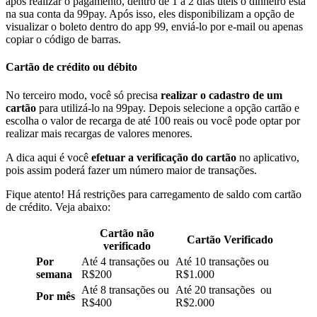
após realizar o pagamento, dentro de 1 a 2 dias úteis o dinheiro está
na sua conta da 99pay. Após isso, eles disponibilizam a opção de
visualizar o boleto dentro do app 99, enviá-lo por e-mail ou apenas
copiar o código de barras.
Cartão de crédito ou débito
No terceiro modo, você só precisa
realizar o cadastro de um
cartão
para utilizá-lo na 99pay. Depois selecione a opção cartão e
escolha o valor de recarga de até 100 reais ou você pode optar por
realizar mais recargas de valores menores.
A dica aqui é você
efetuar a verificação do cartão
no aplicativo,
pois assim poderá fazer um número maior de transações.
Fique atento! Há restrições para carregamento de saldo com cartão
de crédito. Veja abaixo:
Cartão não
Cartão Verificado
verificado
Por
Até 4 transações ou
Até 10 transações ou
semana
R$200
R$1.000
Até
8 transações ou
Até 20 transações ou
Por mês
R$400
R$2.000