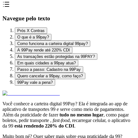
Navegue pelo texto
Prós X Contras
O que é a 99pay?
Como funciona a carteira digital 99pay?
A 99Pay rende até 220% CDI
As transações estão protegidas na 99PAY?
Em quais cidades a 99pay atua?
Passo a passo: Cadastro na 99Pay
Quero cancelar a 99pay, como faço?
99Pay vale a pena?
Você conhece a carteira digital 99Pay? Ela é integrada ao app de
aplicativo de transportes 99 e serve como meio de pagamentos.
Além da praticidade de fazer
tudo no mesmo lugar
, como pagar
boletos, pedir transporte ,
fast-food
, recarregar celular, o aplicativo
da 99
está rendendo 220% do CDI
.
Muito bom né? Quer saber mais sobre essa praticidade da 99?