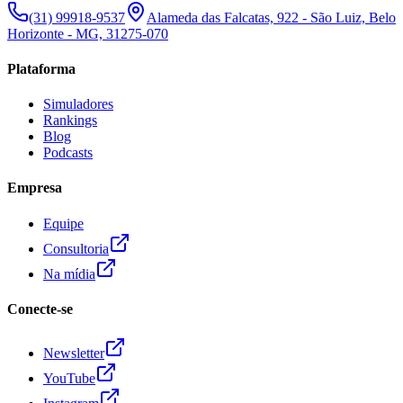
(31) 99918-9537
Alameda das Falcatas, 922 - São Luiz, Belo
Horizonte - MG, 31275-070
Plataforma
Simuladores
Rankings
Blog
Podcasts
Empresa
Equipe
Consultoria
Na mídia
Conecte-se
Newsletter
YouTube