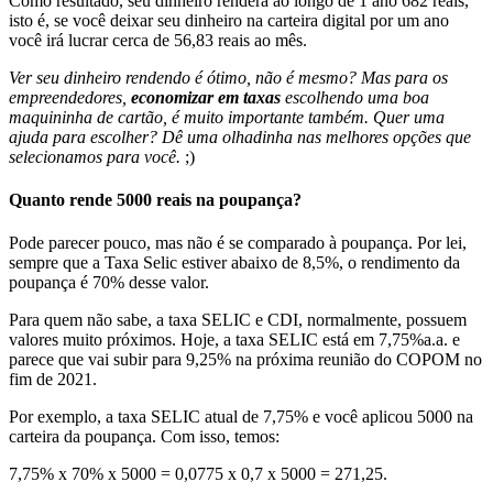
Como resultado, seu dinheiro renderá ao longo de 1 ano 682 reais,
isto é, se você deixar seu dinheiro na carteira digital por um ano
você irá lucrar cerca de 56,83 reais ao mês.
Ver seu dinheiro rendendo é ótimo, não é mesmo? Mas para os
empreendedores,
economizar em taxas
escolhendo uma boa
maquininha de cartão, é muito importante também. Quer uma
ajuda para escolher? Dê uma olhadinha nas melhores opções que
selecionamos para você.
;)
Quanto rende 5000 reais na poupança?
Pode parecer pouco, mas não é se comparado à poupança. Por lei,
sempre que a Taxa Selic estiver abaixo de 8,5%, o rendimento da
poupança é 70% desse valor.
Para quem não sabe, a taxa SELIC e CDI, normalmente, possuem
valores muito próximos. Hoje, a taxa SELIC está em 7,75%a.a. e
parece que vai subir para 9,25% na próxima reunião do COPOM no
fim de 2021.
Por exemplo, a taxa SELIC atual de 7,75% e você aplicou 5000 na
carteira da poupança. Com isso, temos:
7,75% x 70% x 5000 = 0,0775 x 0,7 x 5000 = 271,25.