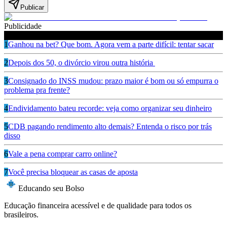
Publicar
Publicidade
Leia também
1
Ganhou na bet? Que bom. Agora vem a parte difícil: tentar sacar
2
Depois dos 50, o divórcio virou outra história
3
Consignado do INSS mudou: prazo maior é bom ou só empurra o
problema pra frente?
4
Endividamento bateu recorde: veja como organizar seu dinheiro
5
CDB pagando rendimento alto demais? Entenda o risco por trás
disso
6
Vale a pena comprar carro online?
7
Você precisa bloquear as casas de aposta
Educando seu Bolso
Educação financeira acessível e de qualidade para todos os
brasileiros.