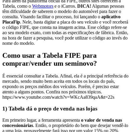
Para além da plataforma oficial da FIPE, outros sites oferecem a
Tabela, como o
Webmotors
e o iCarros.
DICA!
Algumas pessoas
têm dificuldade de saberem o modelo do automóvel para fazer o
consulta. Visando facilitar o processo, foi lançando o
aplicativo
PlacaFip
. Nele, basta digitar a placa do seu veículo e você receberá
o código FIPE, que consta na imagem acima. Esse código refere-se
ao seu modelo exato, com todas as especificações de fábrica. Então,
na hora de fazer a pesquisa, você pode utilizar o código ao invés do
nome do modelo.
Como usar a Tabela FIPE para
comprar/vender um seminovo?
É essencial consultar a Tabela. Afinal, ela é a principal referência do
mercado, sendo muito bem aceita em todos os locais do país,
expondo os preços médios dos veículos. Porém, é preciso estar
atento a alguns pontos. Confira nos próximos tópicos.
https://www.youtube.com/watch?v=WKcAa839qaA&t=22s
1) Tabela dá o preço de venda nas lojas
Em primeiro lugar, a ferramenta apresenta
o valor de venda nas
concessionárias
. Então, o proprietário do bem que desejar vendê-lo
a uma loja, provavelmente fará isso por um valor 15% ou 20%