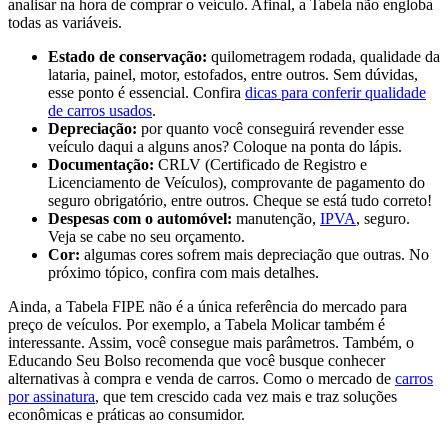
analisar na hora de comprar o veículo. Afinal, a Tabela não engloba
todas as variáveis.
Estado de conservação:
quilometragem rodada, qualidade da
lataria, painel, motor, estofados, entre outros. Sem dúvidas,
esse ponto é essencial. Confira
dicas para conferir qualidade
de carros usados
.
Depreciação:
por quanto você conseguirá revender esse
veículo daqui a alguns anos? Coloque na ponta do lápis.
Documentação:
CRLV (Certificado de Registro e
Licenciamento de Veículos), comprovante de pagamento do
seguro obrigatório, entre outros. Cheque se está tudo correto!
Despesas com o automóvel:
manutenção,
IPVA
, seguro.
Veja se cabe no seu orçamento.
Cor:
algumas cores sofrem mais depreciação que outras. No
próximo tópico, confira com mais detalhes.
Ainda, a Tabela FIPE não é a única referência do mercado para
preço de veículos. Por exemplo, a Tabela Molicar também é
interessante. Assim, você consegue mais parâmetros. Também, o
Educando Seu Bolso recomenda que você busque conhecer
alternativas à compra e venda de carros. Como o mercado de
carros
por assinatura
, que tem crescido cada vez mais e traz soluções
econômicas e práticas ao consumidor.