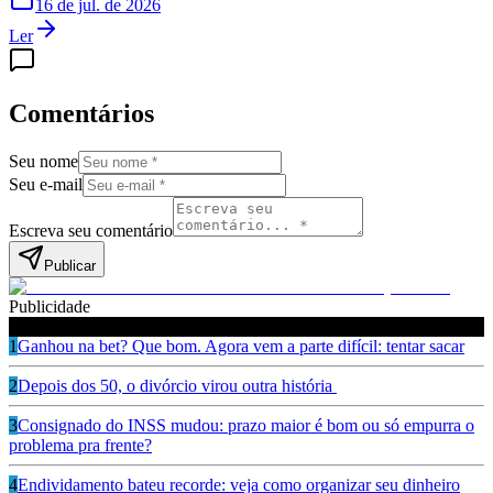
16 de jul. de 2026
Ler
Comentários
Seu nome
Seu e-mail
Escreva seu comentário
Publicar
Publicidade
Leia também
1
Ganhou na bet? Que bom. Agora vem a parte difícil: tentar sacar
2
Depois dos 50, o divórcio virou outra história
3
Consignado do INSS mudou: prazo maior é bom ou só empurra o
problema pra frente?
4
Endividamento bateu recorde: veja como organizar seu dinheiro