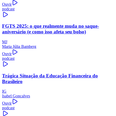
Ouvir
podcast
FGTS 2025: o que realmente muda no saque-
aniversário (e como isso afeta seu bolso)
MJ
Maria Júlia Bamberg
Ouvir
podcast
Trágica Situação da Educação Financeira do
Brasileiro
IG
Isabel Gonçalves
Ouvir
podcast