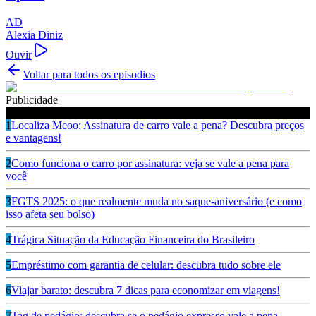
AD
Alexia Diniz
Ouvir
Voltar para todos os episodios
Publicidade
Ouça também
1
Localiza Meoo: Assinatura de carro vale a pena? Descubra preços
e vantagens!
2
Como funciona o carro por assinatura: veja se vale a pena para
você
3
FGTS 2025: o que realmente muda no saque-aniversário (e como
isso afeta seu bolso)
4
Trágica Situação da Educação Financeira do Brasileiro
5
Empréstimo com garantia de celular: descubra tudo sobre ele
6
Viajar barato: descubra 7 dicas para economizar em viagens!
7
Tag de pedágio: descubra se o pedágio expresso vale a pena