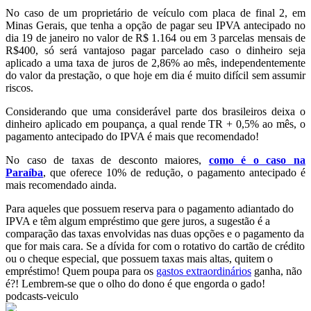
No caso de um proprietário de veículo com placa de final 2, em
Minas Gerais, que tenha a opção de pagar seu IPVA antecipado no
dia 19 de janeiro no valor de R$ 1.164 ou em 3 parcelas mensais de
R$400, só será vantajoso pagar parcelado caso o dinheiro seja
aplicado a uma taxa de juros de 2,86% ao mês, independentemente
do valor da prestação, o que hoje em dia é muito difícil sem assumir
riscos.
Considerando que uma considerável parte dos brasileiros deixa o
dinheiro aplicado em poupança, a qual rende TR + 0,5% ao mês, o
pagamento antecipado do IPVA é mais que recomendado!
No caso de taxas de desconto maiores,
como é o caso na
Paraíba
, que oferece 10% de redução, o pagamento antecipado é
mais recomendado ainda.
Para aqueles que possuem reserva para o pagamento adiantado do
IPVA e têm algum empréstimo que gere juros, a sugestão é a
comparação das taxas envolvidas nas duas opções e o pagamento da
que for mais cara. Se a dívida for com o rotativo do cartão de crédito
ou o cheque especial, que possuem taxas mais altas, quitem o
empréstimo! Quem poupa para os
gastos extraordinários
ganha, não
é?! Lembrem-se que o olho do dono é que engorda o gado!
podcasts-veiculo