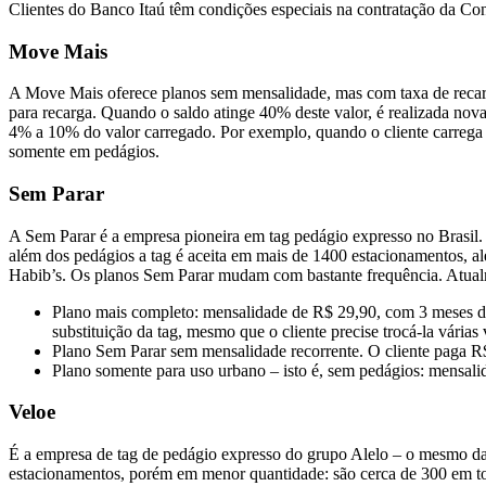
Clientes do Banco Itaú têm condições especiais na contratação da Con
Move Mais
A Move Mais oferece planos sem mensalidade, mas com taxa de recarga
para recarga. Quando o saldo atinge 40% deste valor, é realizada nova
4% a 10% do valor carregado. Por exemplo, quando o cliente carrega
somente em pedágios.
Sem Parar
A Sem Parar é a empresa pioneira em tag pedágio expresso no Brasil
além dos pedágios a tag é aceita em mais de 1400 estacionamentos, a
Habib’s. Os planos Sem Parar mudam com bastante frequência. Atualm
Plano mais completo: mensalidade de R$ 29,90, com 3 meses de
substituição da tag, mesmo que o cliente precise trocá-la vári
Plano Sem Parar sem mensalidade recorrente. O cliente paga R
Plano somente para uso urbano – isto é, sem pedágios: mensal
Veloe
É a empresa de tag de pedágio expresso do grupo Alelo – o mesmo da
estacionamentos, porém em menor quantidade: são cerca de 300 em to