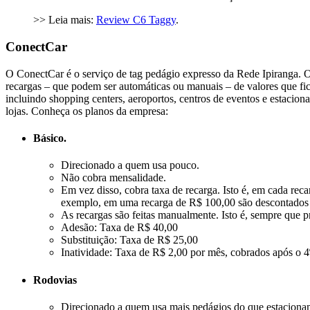
>> Leia mais:
Review C6 Taggy
.
ConectCar
O ConectCar é o serviço de tag pedágio expresso da Rede Ipiranga. Of
recargas – que podem ser automáticas ou manuais – de valores que fi
incluindo shopping centers, aeroportos, centros de eventos e estacio
lojas. Conheça os planos da empresa:
Básico.
Direcionado a quem usa pouco.
Não cobra mensalidade.
Em vez disso, cobra taxa de recarga. Isto é, em cada re
exemplo, em uma recarga de R$ 100,00 são descontados R
As recargas são feitas manualmente. Isto é, sempre que pr
Adesão: Taxa de R$ 40,00
Substituição: Taxa de R$ 25,00
Inatividade: Taxa de R$ 2,00 por mês, cobrados após o 4
Rodovias
Direcionado a quem usa mais pedágios do que estaciona