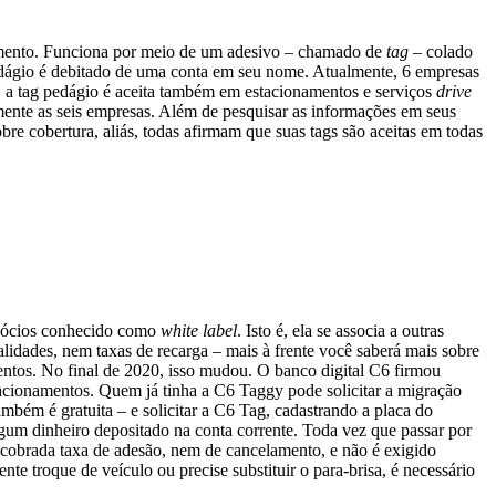
agamento. Funciona por meio de um adesivo – chamado de
tag
– colado
 pedágio é debitado de uma conta em seu nome. Atualmente, 6 empresas
, a tag pedágio é aceita também em estacionamentos e serviços
drive
mente as seis empresas. Além de pesquisar as informações em seus
re cobertura, aliás, todas afirmam que suas tags são aceitas em todas
egócios conhecido como
white label
. Isto é, ela se associa a outras
lidades, nem taxas de recarga – mais à frente você saberá mais sobre
mentos. No final de 2020, isso mudou. O banco digital C6 firmou
tacionamentos. Quem já tinha a C6 Taggy pode solicitar a migração
bém é gratuita – e solicitar a C6 Tag, cadastrando a placa do
algum dinheiro depositado na conta corrente. Toda vez que passar por
é cobrada taxa de adesão, nem de cancelamento, e não é exigido
nte troque de veículo ou precise substituir o para-brisa, é necessário