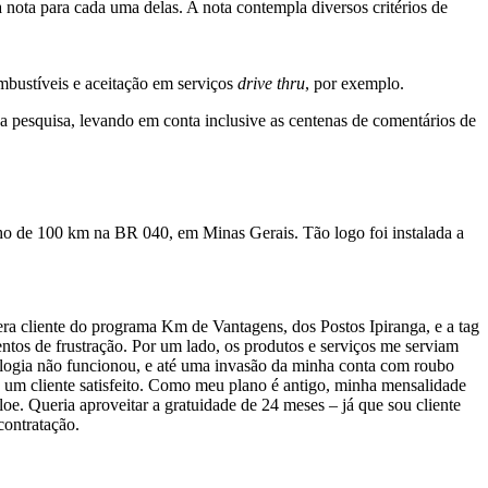
ota para cada uma delas. A nota contempla diversos critérios de
bustíveis e aceitação em serviços
drive thru
, por exemplo.
a pesquisa, levando em conta inclusive as centenas de comentários de
cho de 100 km na BR 040, em Minas Gerais. Tão logo foi instalada a
era cliente do programa Km de Vantagens, dos Postos Ipiranga, e a tag
tos de frustração. Por um lado, os produtos e serviços me serviam
logia não funcionou, e até uma invasão da minha conta com roubo
a um cliente satisfeito. Como meu plano é antigo, minha mensalidade
e. Queria aproveitar a gratuidade de 24 meses – já que sou cliente
contratação.