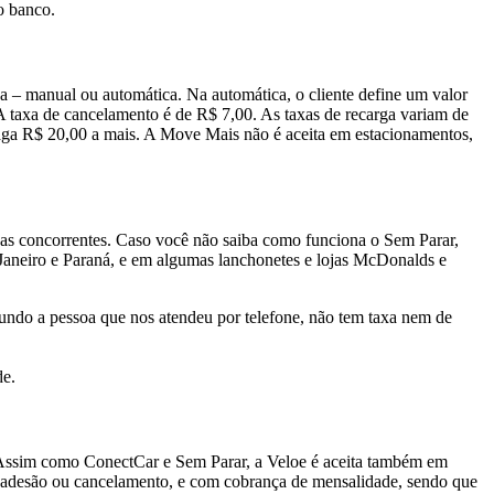
o banco.
a – manual ou automática. Na automática, o cliente define um valor
 A taxa de cancelamento é de R$ 7,00. As taxas de recarga variam de
aga R$ 20,00 a mais. A Move Mais não é aceita em estacionamentos,
as concorrentes. Caso você não saiba como funciona o Sem Parar,
 Janeiro e Paraná, e em algumas lanchonetes e lojas McDonalds e
undo a pessoa que nos atendeu por telefone, não tem taxa nem de
de.
. Assim como ConectCar e Sem Parar, a Veloe é aceita também em
, adesão ou cancelamento, e com cobrança de mensalidade, sendo que