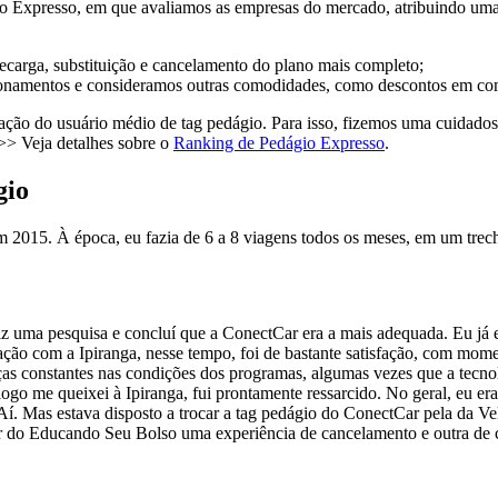
 Expresso, em que avaliamos as empresas do mercado, atribuindo uma n
recarga, substituição e cancelamento do plano mais completo;
ionamentos e consideramos outras comodidades, como descontos em com
ação do usuário médio de tag pedágio. Para isso, fizemos uma cuidados
 >> Veja detalhes sobre o
Ranking de Pedágio Expresso
.
gio
em 2015. À época, eu fazia de 6 a 8 viagens todos os meses, em um tre
iz uma pesquisa e concluí que a ConectCar era a mais adequada. Eu já 
ão com a Ipiranga, nesse tempo, foi de bastante satisfação, com momen
s constantes nas condições dos programas, algumas vezes que a tecno
logo me queixei à Ipiranga, fui prontamente ressarcido. No geral, eu er
. Mas estava disposto a trocar a tag pedágio do ConectCar pela da Velo
itor do Educando Seu Bolso uma experiência de cancelamento e outra de 