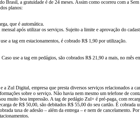
 do Brasil, a gratuidade é de 24 meses. Assim como ocorreu com a Sem 
 dos planos:
rga, que é automática.
ensal após utilizar os serviços. Sujeito a limite e aprovação do cadast
se a tag em estacionamentos, é cobrado R$ 1,90 por utilização.
Caso use a tag em pedágios, são cobrados R$ 21,90 a mais, no mês em 
e a Zul Digital, empresa que presta diversos serviços relacionados a c
informações sobre o serviço. Não havia nem mesmo um telefone de contat
usou muito boa impressão. A tag de pedágio Zul+ é pré-paga, com reca
carga de R$ 50,00, são debitados R$ 55,00 do seu cartão. É cobrada um
é cobrada taxa de adesão – além da entrega – e nem de cancelamento. P
estacionamentos.