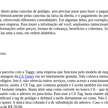
ar direto pelas cancelas de pedágio, sem precisar parar para fazer o p
do eletronicamente pelas cancelas da faixa da direita, e o pagamento do
ra, oferecendo diferentes comodidades. Em algumas delas, por exemplo
para empresa. Para trazer a informação até você, analisamos minuciosa
formações sobre preços, formas de cobrança, benefícios e cobertura. Sob
á-las uma a uma, em ordem alfabética.
esso.
a parceria com a Taggy, uma empresa que funciona pelo modelo de n
 vantagem da
C6 Taggy
era ser inteiramente gratuita. Não cobrava mensa
edágios. Isto é, não oferecia outros serviços, como acesso a estaciona
asceu, assim, a C6 Tag, que continua gratuita e é aceita também em es
bastante simples. Basta abrir uma conta corrente no banco C6 – que tam
 usuário cola o adesivo no para-brisa. Para usar a C6 Tag, basta manter 
ficará a tag de pedágio e debitará a tarifa diretamente na conta. Não 
 quiser. A única taxa cobrada é a de substituição do adesivo. Caso o clie
axa de R$ 20,00.