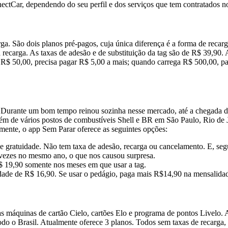
ectCar, dependendo do seu perfil e dos serviços que tem contratados n
. São dois planos pré-pagos, cuja única diferença é a forma de recarg
 recarga. As taxas de adesão e de substituição da tag são de R$ 39,90.
 R$ 50,00, precisa pagar R$ 5,00 a mais; quando carrega R$ 500,00, p
. Durante um bom tempo reinou sozinha nesse mercado, até a chegada d
lém de vários postos de combustíveis Shell e BR em São Paulo, Rio de
ente, o app Sem Parar oferece as seguintes opções:
 gratuidade. Não tem taxa de adesão, recarga ou cancelamento. E, seg
as vezes no mesmo ano, o que nos causou surpresa.
$ 19,90 somente nos meses em que usar a tag.
idade de R$ 16,90. Se usar o pedágio, paga mais R$14,90 na mensalida
s máquinas de cartão Cielo, cartões Elo e programa de pontos Livelo
do o Brasil. Atualmente oferece 3 planos. Todos sem taxas de recarga