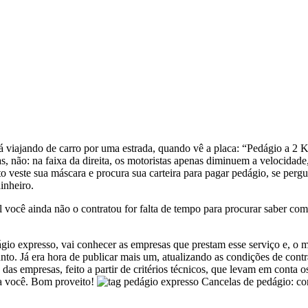
á viajando de carro por uma estrada, quando vê a placa: “Pedágio a 2 K
as, não: na faixa da direita, os motoristas apenas diminuem a velocida
o veste sua máscara e procura sua carteira para pagar pedágio, se perg
inheiro.
l você ainda não o contratou for falta de tempo para procurar saber como
o expresso, vai conhecer as empresas que prestam esse serviço e, o mai
unto. Já era hora de publicar mais um, atualizando as condições de con
empresas, feito a partir de critérios técnicos, que levam em conta os
ara você. Bom proveito!
Cancelas de pedágio: co