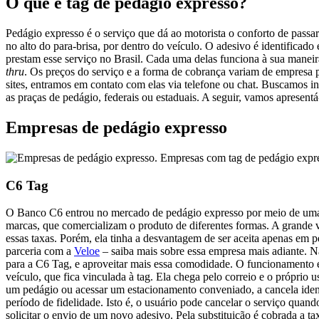
O que é tag de pedágio expresso?
Pedágio expresso é o serviço que dá ao motorista o conforto de pass
no alto do para-brisa, por dentro do veículo. O adesivo é identifica
prestam esse serviço no Brasil. Cada uma delas funciona à sua manei
thru
. Os preços do serviço e a forma de cobrança variam de empresa 
sites, entramos em contato com elas via telefone ou chat. Buscamos in
as praças de pedágio, federais ou estaduais. A seguir, vamos apresent
Empresas de pedágio expresso
Empresas com tag de pedágio expr
C6 Tag
O Banco C6 entrou no mercado de pedágio expresso por meio de um
marcas, que comercializam o produto de diferentes formas. A grande
essas taxas. Porém, ela tinha a desvantagem de ser aceita apenas em p
parceria com a
Veloe
– saiba mais sobre essa empresa mais adiante. N
para a C6 Tag, e aproveitar mais essa comodidade. O funcionamento é 
veículo, que fica vinculada à tag. Ela chega pelo correio e o próprio
um pedágio ou acessar um estacionamento conveniado, a cancela identi
período de fidelidade. Isto é, o usuário pode cancelar o serviço quando
solicitar o envio de um novo adesivo. Pela substituição é cobrada a t