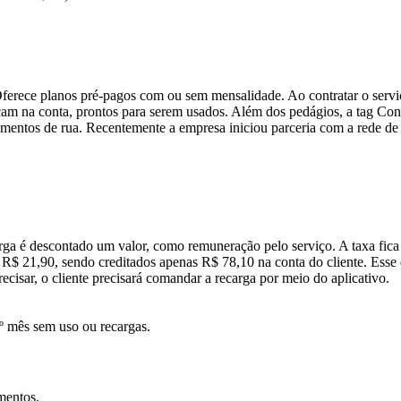
erece planos pré-pagos com ou sem mensalidade. Ao contratar o serviço,
cam na conta, prontos para serem usados. Além dos pedágios, a tag Co
namentos de rua. Recentemente a empresa iniciou parceria com a rede d
carga é descontado um valor, como remuneração pelo serviço. A taxa fic
$ 21,90, sendo creditados apenas R$ 78,10 na conta do cliente. Esse 
ecisar, o cliente precisará comandar a recarga por meio do aplicativo.
º mês sem uso ou recargas.
mentos.