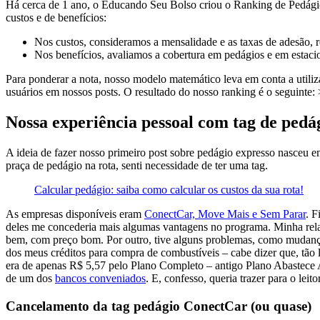
Há cerca de 1 ano, o Educando Seu Bolso criou o Ranking de Pedágio
custos e de benefícios:
Nos custos, consideramos a mensalidade e as taxas de adesão, 
Nos benefícios, avaliamos a cobertura em pedágios e em estac
Para ponderar a nota, nosso modelo matemático leva em conta a utiliz
usuários em nossos posts. O resultado do nosso ranking é o seguinte:
Nossa experiência pessoal com tag de pedá
A ideia de fazer nosso primeiro post sobre pedágio expresso nasceu 
praça de pedágio na rota, senti necessidade de ter uma tag.
Calcular pedágio: saiba como calcular os custos da sua rota!
As empresas disponíveis eram
ConectCar, Move Mais e Sem Parar
. F
deles me concederia mais algumas vantagens no programa. Minha relaç
bem, com preço bom. Por outro, tive alguns problemas, como mudança
dos meus créditos para compra de combustíveis – cabe dizer que, tão 
era de apenas R$ 5,57 pelo Plano Completo – antigo Plano Abastece Aí
de um dos
bancos conveniados
. E, confesso, queria trazer para o le
Cancelamento da tag pedágio ConectCar (ou quase)