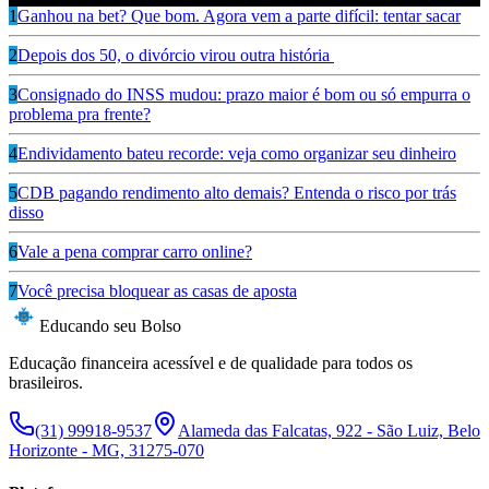
1
Ganhou na bet? Que bom. Agora vem a parte difícil: tentar sacar
2
Depois dos 50, o divórcio virou outra história
3
Consignado do INSS mudou: prazo maior é bom ou só empurra o
problema pra frente?
4
Endividamento bateu recorde: veja como organizar seu dinheiro
5
CDB pagando rendimento alto demais? Entenda o risco por trás
disso
6
Vale a pena comprar carro online?
7
Você precisa bloquear as casas de aposta
Educando seu Bolso
Educação financeira acessível e de qualidade para todos os
brasileiros.
(31) 99918-9537
Alameda das Falcatas, 922 - São Luiz, Belo
Horizonte - MG, 31275-070