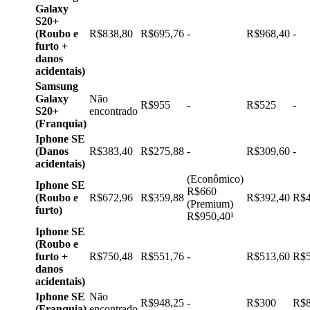
Galaxy
S20+
(Roubo e
R$838,80
R$695,76
-
R$968,40
-
furto +
danos
acidentais)
Samsung
Galaxy
Não
R$955
-
R$525
-
S20+
encontrado
(Franquia)
Iphone SE
(Danos
R$383,40
R$275,88
-
R$309,60
-
acidentais)
(Econômico)
Iphone SE
R$660
(Roubo e
R$672,96
R$359,88
R$392,40
R$4
(Premium)
furto)
R$950,40¹
Iphone SE
(Roubo e
furto +
R$750,48
R$551,76
-
R$513,60
R$5
danos
acidentais)
Iphone SE
Não
R$948,25
-
R$300
R$8
(Franquia)
encontrado