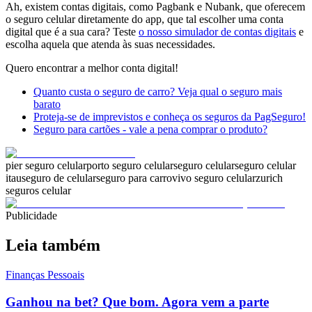
Ah, existem contas digitais, como Pagbank e Nubank, que oferecem
o seguro celular diretamente do app, que tal escolher uma conta
digital que é a sua cara? Teste
o nosso simulador de contas digitais
e
escolha aquela que atenda às suas necessidades.
Quero encontrar a melhor conta digital!
Quanto custa o seguro de carro? Veja qual o seguro mais
barato
Proteja-se de imprevistos e conheça os seguros da PagSeguro!
Seguro para cartões - vale a pena comprar o produto?
pier seguro celular
porto seguro celular
seguro celular
seguro celular
itau
seguro de celular
seguro para carro
vivo seguro celular
zurich
seguros celular
Publicidade
Leia também
Finanças Pessoais
Ganhou na bet? Que bom. Agora vem a parte