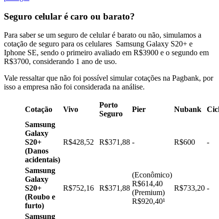
Seguro celular é caro ou barato?
Para saber se um seguro de celular é barato ou não, simulamos a
cotação de seguro para os celulares Samsung Galaxy S20+ e
Iphone SE, sendo o primeiro avaliado em R$3900 e o segundo em
R$3700, considerando 1 ano de uso.
Vale ressaltar que não foi possível simular cotações na Pagbank, por
isso a empresa não foi considerada na análise.
Porto
Cotação
Vivo
Pier
Nubank
Cic
Seguro
Samsung
Galaxy
S20+
R$428,52
R$371,88
-
R$600
-
(Danos
acidentais)
Samsung
(Econômico)
Galaxy
R$614,40
S20+
R$752,16
R$371,88
R$733,20
-
(Premium)
(Roubo e
R$920,40¹
furto)
Samsung