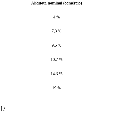
Alíquota nominal (comércio)
4 %
7,3 %
9,5 %
10,7 %
14,3 %
19 %
al?