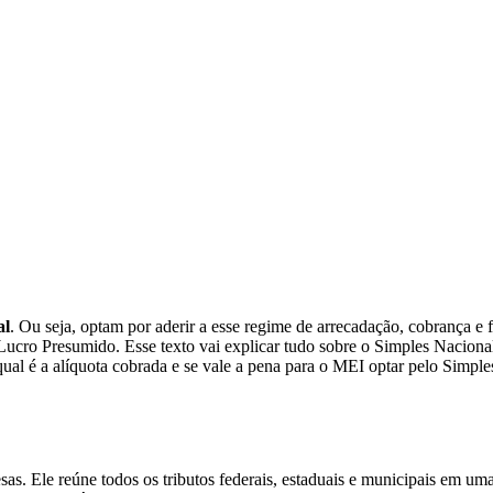
al
. Ou seja, optam por aderir a esse regime de arrecadação, cobrança e fi
cro Presumido. Esse texto vai explicar tudo sobre o Simples Nacional
ual é a alíquota cobrada e se vale a pena para o MEI optar pelo Simple
. Ele reúne todos os tributos federais, estaduais e municipais em uma ú