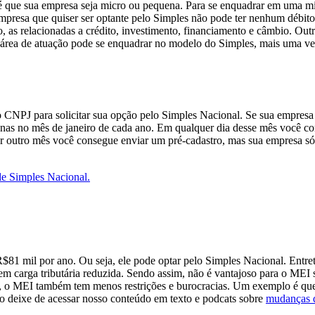
s é que sua empresa seja micro ou pequena. Para se enquadrar em uma m
mpresa que quiser ser optante pelo Simples não pode ter nenhum débito
 as relacionadas a crédito, investimento, financiamento e câmbio. Out
ua área de atuação pode se enquadrar no modelo do Simples, mais uma ve
o CNPJ para solicitar sua opção pelo Simples Nacional. Se sua empresa j
enas no mês de janeiro de cada ano. Em qualquer dia desse mês você con
r outro mês você consegue enviar um pré-cadastro, mas sua empresa só 
 de Simples Nacional.
$81 mil por ano. Ou seja, ele pode optar pelo Simples Nacional. Ent
m carga tributária reduzida. Sendo assim, não é vantajoso para o MEI 
a, o MEI também tem menos restrições e burocracias. Um exemplo é que
o deixe de acessar nosso conteúdo em texto e podcats sobre
mudanças 