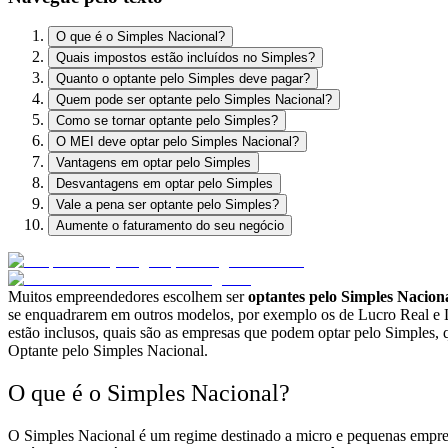
O que é o Simples Nacional?
Quais impostos estão incluídos no Simples?
Quanto o optante pelo Simples deve pagar?
Quem pode ser optante pelo Simples Nacional?
Como se tornar optante pelo Simples?
O MEI deve optar pelo Simples Nacional?
Vantagens em optar pelo Simples
Desvantagens em optar pelo Simples
Vale a pena ser optante pelo Simples?
Aumente o faturamento do seu negócio
Muitos empreendedores escolhem ser
optantes pelo Simples Nacion
se enquadrarem em outros modelos, por exemplo os de Lucro Real e Lu
estão inclusos, quais são as empresas que podem optar pelo Simples, q
Optante pelo Simples Nacional.
O que é o Simples Nacional?
O Simples Nacional é um regime destinado a micro e pequenas empresas