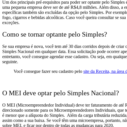
Um dos principais pré-requisitos para poder ser optante pelo Simple
uma pequena empresa deve ser de até R$4,8 milhões.
Além disso, a e
específicas também são excluídas da opção pelo Simples. Por exemplo,
fogo, cigarros e bebidas alcoólicas. Caso você queira consultar se s
exceções.
Como se tornar optante pelo Simples?
Se sua empresa é nova, você tem até 30 dias corridos depois de criar 
Simples Nacional em qualquer data. Essa solicitação pode ocorrer ap
entretanto, você consegue agendar esse cadastro. Ou seja, em qualque
seguinte.
Você consegue fazer seu cadastro pelo
site da Receita, na área
O MEI deve optar pelo Simples Nacional?
O MEI (Microempreendedor Individual) deve ter faturamento de até R
direcionado somente para os Microempreendedores Individuais, que te
é menor que a alíquota do Simples.
Além da carga tributária reduzid
assim como a sua baixa. Se você têm uma microempresa, portanto, nã
sobre MEI, e ficar por dentro de todas as mudanças para 2020.