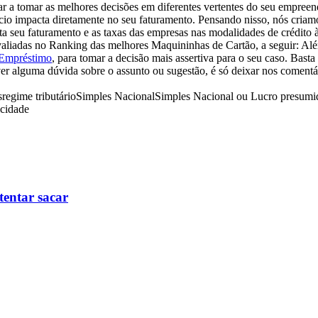
r a tomar as melhores decisões em diferentes vertentes do seu empr
cio impacta diretamente no seu faturamento. Pensando nisso, nós cria
ta seu faturamento e as taxas das empresas nas modalidades de crédito 
iadas no Ranking das melhores Maquininhas de Cartão, a seguir: Além 
 Empréstimo
, para tomar a decisão mais assertiva para o seu caso. Bast
er alguma dúvida sobre o assunto ou sugestão, é só deixar nos comentá
s
regime tributário
Simples Nacional
Simples Nacional ou Lucro presumi
icidade
tentar sacar