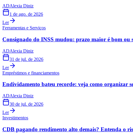
AD
Alexia Diniz
1 de ago. de 2026
Ler
Ferramentas e Serviços
Consignado do INSS mudou: prazo maior é bom ou s
AD
Alexia Diniz
31 de jul. de 2026
Ler
Empréstimos e financiamentos
Endividamento bateu recorde: veja como organizar s
AD
Alexia Diniz
30 de jul. de 2026
Ler
Investimentos
CDB pagando rendimento alto demais? Entenda o risc