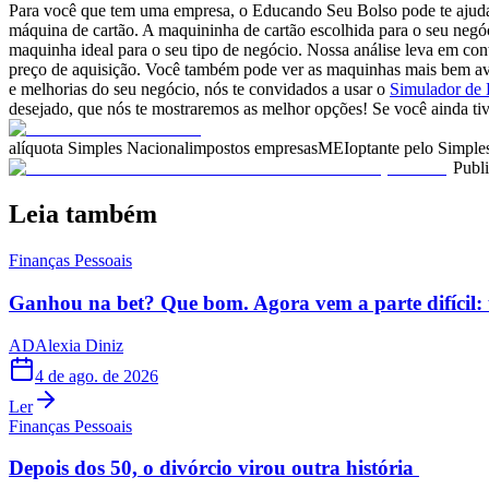
Para você que tem uma empresa, o Educando Seu Bolso pode te ajuda
máquina de cartão. A maquininha de cartão escolhida para o seu negó
maquinha ideal para o seu tipo de negócio. Nossa análise leva em con
preço de aquisição. Você também pode ver as maquinhas mais bem aval
e melhorias do seu negócio, nós te convidados a usar o
Simulador de
desejado, que nós te mostraremos as melhor opções! Se você ainda tiv
alíquota Simples Nacional
impostos empresas
MEI
optante pelo Simple
Publ
Leia também
Finanças Pessoais
Ganhou na bet? Que bom. Agora vem a parte difícil: 
AD
Alexia Diniz
4 de ago. de 2026
Ler
Finanças Pessoais
Depois dos 50, o divórcio virou outra história