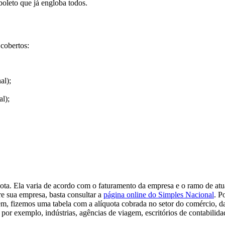
boleto que já engloba todos.
cobertos:
al);
l);
uota. Ela varia de acordo com o faturamento da empresa e o ramo de at
bre sua empresa, basta consultar a
página online do Simples Nacional
. P
m, fizemos uma tabela com a alíquota cobrada no setor do comércio, da
, por exemplo, indústrias, agências de viagem, escritórios de contabilida