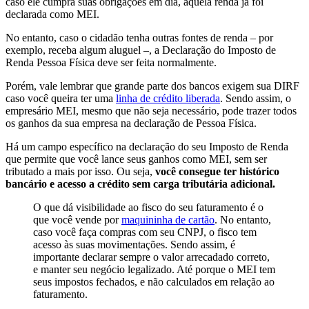
caso ele cumpra suas obrigações em dia, aquela renda já foi
declarada como MEI.
No entanto, caso o cidadão tenha outras fontes de renda – por
exemplo, receba algum aluguel –, a Declaração do Imposto de
Renda Pessoa Física deve ser feita normalmente.
Porém, vale lembrar que grande parte dos bancos exigem sua DIRF
caso você queira ter uma
linha de crédito liberada
. Sendo assim, o
empresário MEI, mesmo que não seja necessário, pode trazer todos
os ganhos da sua empresa na declaração de Pessoa Física.
Há um campo específico na declaração do seu Imposto de Renda
que permite que você lance seus ganhos como MEI, sem ser
tributado a mais por isso. Ou seja,
você consegue ter histórico
bancário e acesso a crédito sem carga tributária adicional.
O que dá visibilidade ao fisco do seu faturamento é o
que você vende por
maquininha de cartão
. No entanto,
caso você faça compras com seu CNPJ, o fisco tem
acesso às suas movimentações. Sendo assim, é
importante declarar sempre o valor arrecadado correto,
e manter seu negócio legalizado. Até porque o MEI tem
seus impostos fechados, e não calculados em relação ao
faturamento.