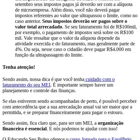
setembro seus impostos pagos já deverão ser com a alíquota
de microempresa. Além disso, você não deverá pagar
impostos referentes ao valor que ultrapassou o limite, como no
caso anterior.
Seus impostos deverão ser pagos sobre o
valor total arrecadado
. Se seu faturamento foi de R$100mil,
por exemplo, o pagamento de impostos será sobre os R$100
mil. Vale ressaltar que o valor da alíquota depende da
atividade exercida e do faturamento, mas geralmente parte de
4%. Ou seja, nesse caso o cidadão deve pagar R$4.000 em
função da ultrapassagem do limite.
Tenha atenção!
Sendo assim, nossa dica é que você tenha
cuidado com o
faturamento do seu MEI
. É importante sempre haver um
planejamento e controle das finanças.
Se elas estiverem sendo acompanhadas de perto, é possível perceber
com antecedência que a sua arrecadação anual vai ser maior que a
permitida, e se preparar financeiramente para pagar o estouro.
Sendo assim, fica claro que, para ser um MEI, a
organização
financeira é essencial
. E nós podemos te ajudar com isso!
O Educando Seu Bolso oferece o
curso Jornada para o Equilíbrio