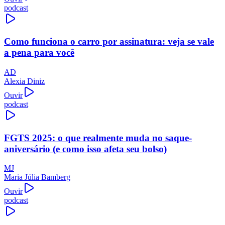
podcast
Como funciona o carro por assinatura: veja se vale
a pena para você
AD
Alexia Diniz
Ouvir
podcast
FGTS 2025: o que realmente muda no saque-
aniversário (e como isso afeta seu bolso)
MJ
Maria Júlia Bamberg
Ouvir
podcast