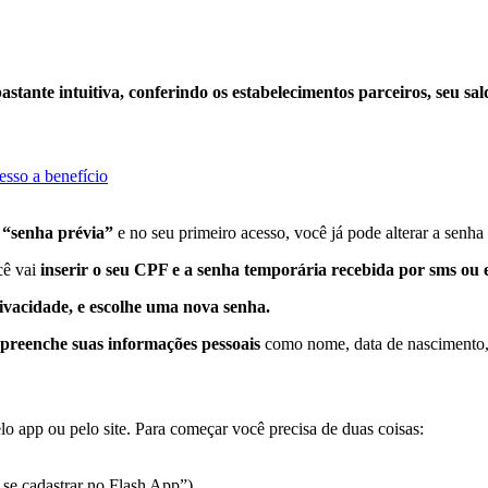
stante intuitiva, conferindo os estabelecimentos parceiros, seu sal
 “senha prévia”
e no seu primeiro acesso, você já pode alterar a senh
cê vai
inserir o seu CPF e a senha temporária recebida por sms ou e
rivacidade, e escolhe uma nova senha.
preenche suas informações pessoais
como nome, data de nascimento,
elo app ou pelo site. Para começar você precisa de duas coisas:
o se cadastrar no Flash App”)