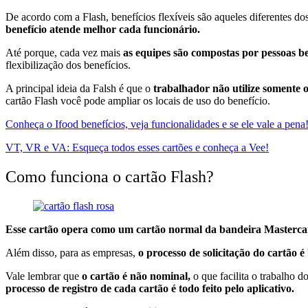
De acordo com a Flash, b
enefícios flexíveis são aqueles diferentes do
benefício atende melhor cada funcionário.
Até porque,
cada vez mais
as equipes são compostas por pessoas bem
flexibilização dos benefícios.
A principal ideia da Falsh é que o
trabalhador não utilize somente 
cartão Flash você pode ampliar os locais de uso do benefício.
Conheça o Ifood benefícios, veja funcionalidades e se ele vale a pena
VT, VR e VA: Esqueça todos esses cartões e conheça a Vee!
Como funciona o cartão Flash?
Esse cartão opera como um cartão normal da bandeira Masterca
Além disso, para as empresas,
o processo de solicitação do cartão é 
Vale lembrar que
o cartão é não nominal,
o que facilita o trabalho 
processo de registro de cada cartão é todo feito pelo aplicativo.