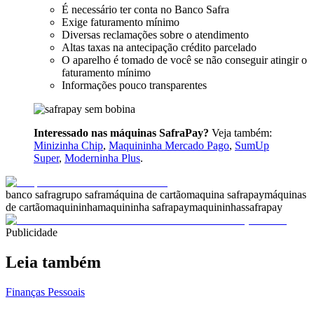
É necessário ter conta no Banco Safra
Exige faturamento mínimo
Diversas reclamações sobre o atendimento
Altas taxas na antecipação crédito parcelado
O aparelho é tomado de você se não conseguir atingir o
faturamento mínimo
Informações pouco transparentes
Interessado nas máquinas SafraPay?
Veja também:
Minizinha Chip
,
Maquininha Mercado Pago
,
SumUp
Super
,
Moderninha Plus
.
banco safra
grupo safra
máquina de cartão
maquina safrapay
máquinas
de cartão
maquininha
maquininha safrapay
maquininhas
safrapay
Publicidade
Leia também
Finanças Pessoais