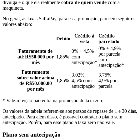
divulga e o que ela realmente
cobra de quem vende
com a
maquineta.
No geral, as taxas SafraPay, para essa promoção, parecem seguir os
valores abaixo:
Crédito à
Crédito
Débito
vista
parcelado
0% + 4,9%
Faturamento de
0% + 4,5%
por parcela
até R$50.000 por
1,85%
com
com
mês
antecipação*
antecipação*
Faturamento
3,02% +
3,75% +
sobre valor acima
1,85%
4,5% com
4,9% por
de R$50.000,00
antecipação
parcela
por mês
* Vale-refeição não entra na promoção de taxa zero.
Os valores da tabela referem-se aos prazos de repasse de 1 e 30 dias,
antecipado. Para além disso, é possível contratar o plano sem
antecipação. Porém, para esse plano a taxa zero não vale.
Plano sem antecipação