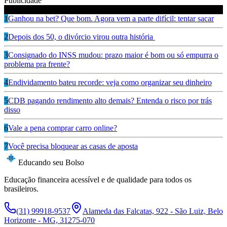
Publicidade
Leia também
1
Ganhou na bet? Que bom. Agora vem a parte difícil: tentar sacar
2
Depois dos 50, o divórcio virou outra história
3
Consignado do INSS mudou: prazo maior é bom ou só empurra o
problema pra frente?
4
Endividamento bateu recorde: veja como organizar seu dinheiro
5
CDB pagando rendimento alto demais? Entenda o risco por trás
disso
6
Vale a pena comprar carro online?
7
Você precisa bloquear as casas de aposta
Educando seu Bolso
Educação financeira acessível e de qualidade para todos os
brasileiros.
(31) 99918-9537
Alameda das Falcatas, 922 - São Luiz, Belo
Horizonte - MG, 31275-070