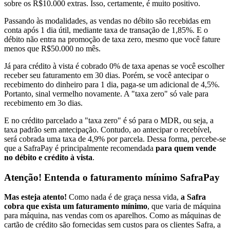
sobre os R$10.000 extras. Isso, certamente, é muito positivo.
Passando às modalidades, as vendas no débito são recebidas em
conta após 1 dia útil, mediante taxa de transação de 1,85%. E o
débito não entra na promoção de taxa zero, mesmo que você fature
menos que R$50.000 no mês.
Já para crédito à vista é cobrado 0% de taxa apenas se você escolher
receber seu faturamento em 30 dias. Porém, se você antecipar o
recebimento do dinheiro para 1 dia, paga-se um adicional de 4,5%.
Portanto, sinal vermelho novamente. A "taxa zero" só vale para
recebimento em 3o dias.
E no crédito parcelado a "taxa zero" é só para o MDR, ou seja, a
taxa padrão sem antecipação. Contudo, ao antecipar o recebível,
será cobrada uma taxa de 4,9% por parcela. Dessa forma, percebe-se
que a SafraPay é principalmente recomendada
para quem vende
no débito e crédito à vista
.
Atenção! Entenda o faturamento mínimo SafraPay
Mas esteja atento!
Como nada é de graça nessa vida,
a Safra
cobra que exista um faturamento mínimo
, que varia de máquina
para máquina, nas vendas com os aparelhos. Como as máquinas de
cartão de crédito são fornecidas sem custos para os clientes Safra, a