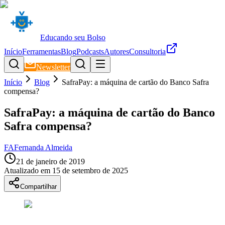
Educando seu Bolso
Início
Ferramentas
Blog
Podcasts
Autores
Consultoria
Newsletter
Início
Blog
SafraPay: a máquina de cartão do Banco Safra
compensa?
SafraPay: a máquina de cartão do Banco
Safra compensa?
FA
Fernanda Almeida
21 de janeiro de 2019
Atualizado em
15 de setembro de 2025
Compartilhar