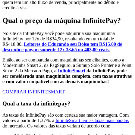
quem tem um alto fluxo de venda, principalmente no débito e
crédito à vista
Qual o preço da máquina InfinitePay?
No site da InfinitePay você pode adquirir a sua maquininha
InfinitePay por 12x de R$34,90, resultando em um total de
R$418,80
.
Leitores do Educando seu Bolso tem R$15,00 de
desconto e pagam somente 12x 33,65 ou 403,80 reais.
Então, ao ser comparada com maquininhas semelhantes, como a
Moderninha Smart 2, da PagSeguro, a Sumup Solo Printer e a Point
Smart 2 da Mercado Pago,
a
InfiniteSmart
da InfinitePay pode
ser considerada uma maquininha completa, com taxas atrativas
e com valor compatível com as demais maquininhas!
COMPRAR INFINITESMART
Qual a taxa da infinitepay?
As taxas da InfinitePay são com certeza sua maior vantagem. Com
valores a partir de 1,37%, a
InfiniteSmart tem as taxas mais baratas
do mercado. Os valores das taxas variam de acordo com: