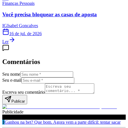
Finanças Pessoais
Você precisa bloquear as casas de aposta
IG
Isabel Gonçalves
16 de jul. de 2026
Ler
Comentários
Seu nome
Seu e-mail
Escreva seu comentário
Publicar
Publicidade
Leia também
1
Ganhou na bet? Que bom. Agora vem a parte difícil: tentar sacar