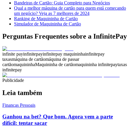
Bandeiras de Cartão: Guia Completo para Negócios
Qual a melhor máquina de cartão para quem está começando
um negócio? Veja as 7 melhores de 2024
Ranking de Maquininha de Cartão
Simulador de Maquininha de Cartão
Perguntas Frequentes sobre a InfinitePay
infinite pay
infinitepay
infinitepay maquininha
infinitepay
taxas
máquina de cartão
máquina de passar
cartão
maquininha
Maquininha de cartão
maquininha infinitepay
taxas
infinitepay
Publicidade
Leia também
Finanças Pessoais
Ganhou na bet? Que bom. Agora vem a parte
difícil: tentar sacar