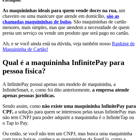
As maquininhas ideais para quem vende doces na rua,
um
chaveiro ou uma manicure que atende em domicílio,
são as
chamadas maquininhas de bolso
.
São maquininhas de cartão
menores, mais simples, mas que atendem a necessidade de quem
presta um serviço ou vende um produto que será pago no cartão.
Ah, e se você ainda está na dúvida, veja também nosso
Ranking de
Maquininha de Cartão!
Qual é a maquininha InfinitePay para
pessoa física?
A InfinitePay possui apenas um modelo de maquininha, a
InfiniteSmart, e, como foi dito anteriormente,
a empresa atende
apenas pessoas jurídicas.
Sendo assim, como
não existe uma maquininha InfinitePay para
CPF,
a solução para quem se interessou pelas taxas InfinitePay mas
não tem CNPJ para poder adquirir a maquininha é o InfiniteTap ou
o Tap to Pay.
Ou então, se você não tem um CNPJ, mas busca uma maquininha
com taxas baixas, conheça as maquininhas da SumUp, como a