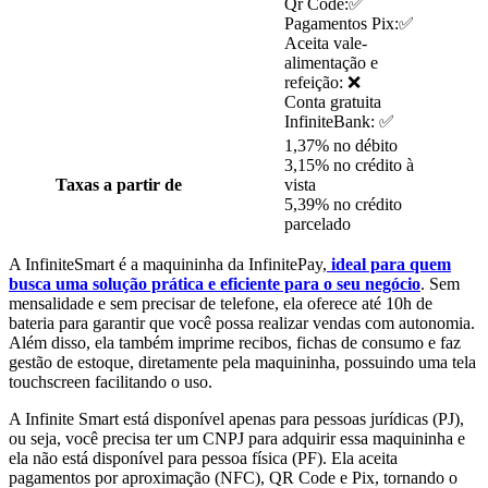
Qr Code:✅
Pagamentos Pix:✅
Aceita vale-
alimentação e
refeição: ❌
Conta gratuita
InfiniteBank: ✅
1,37% no débito
3,15% no crédito à
Taxas a partir de
vista
5,39% no crédito
parcelado
A InfiniteSmart é a maquininha da InfinitePay,
ideal para quem
busca uma solução prática e eficiente para o seu negócio
. Sem
mensalidade e sem precisar de telefone, ela oferece até 10h de
bateria para garantir que você possa realizar vendas com autonomia.
Além disso, ela também imprime recibos, fichas de consumo e faz
gestão de estoque, diretamente pela maquininha, possuindo uma tela
touchscreen facilitando o uso.
A Infinite Smart está disponível apenas para pessoas jurídicas (PJ),
ou seja, você precisa ter um CNPJ para adquirir essa maquininha e
ela não está disponível para pessoa física (PF). Ela aceita
pagamentos por aproximação (NFC), QR Code e Pix, tornando o