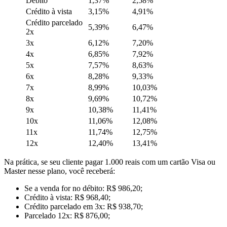
Débito
1,37%
2,58%
Crédito à vista
3,15%
4,91%
Crédito parcelado
5,39%
6,47%
2x
3x
6,12%
7,20%
4x
6,85%
7,92%
5x
7,57%
8,63%
6x
8,28%
9,33%
7x
8,99%
10,03%
8x
9,69%
10,72%
9x
10,38%
11,41%
10x
11,06%
12,08%
11x
11,74%
12,75%
12x
12,40%
13,41%
Na prática, se seu cliente pagar 1.000 reais com um cartão Visa ou
Master nesse plano, você receberá:
Se a venda for no débito: R$ 986,20;
Crédito à vista: R$ 968,40;
Crédito parcelado em 3x: R$ 938,70;
Parcelado 12x: R$ 876,00;