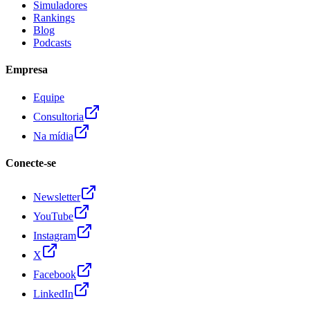
Simuladores
Rankings
Blog
Podcasts
Empresa
Equipe
Consultoria
Na mídia
Conecte-se
Newsletter
YouTube
Instagram
X
Facebook
LinkedIn