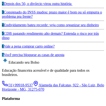
2
Depois dos 50, o divórcio virou outra história
3
Consignado do INSS mudou: prazo maior é bom ou só empurra o
problema pra frente?
4
Endividamento bateu recorde: veja como organizar seu dinheiro
5
CDB pagando rendimento alto demais? Entenda o risco por trás
disso
6
Vale a pena comprar carro online?
7
Você precisa bloquear as casas de aposta
Educando seu Bolso
Educação financeira acessível e de qualidade para todos os
brasileiros.
(31) 99918-9537
Alameda das Falcatas, 922 - São Luiz, Belo
Horizonte - MG, 31275-070
Plataforma