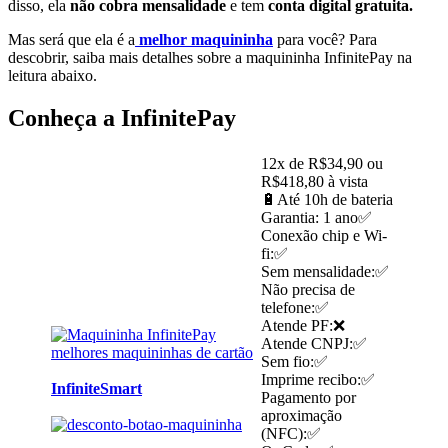
disso, ela
não cobra mensalidade
e tem
conta digital gratuita.
Mas será que ela é a
melhor maquininha
para você? Para
descobrir, saiba mais detalhes sobre a maquininha InfinitePay na
leitura abaixo.
Conheça a InfinitePay
12x de R$34,90 ou
R$418,80 à vista
🔋Até 10h de bateria
Garantia: 1 ano✅
Conexão chip e Wi-
fi:✅
Sem mensalidade:✅
Não precisa de
telefone:✅
Atende PF:❌
Atende CNPJ:✅
Sem fio:✅
Imprime recibo:✅
InfiniteSmart
Pagamento por
aproximação
(NFC):✅