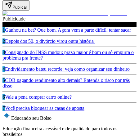
Publicar
Publicidade
Leia também
1
Ganhou na bet? Que bom. Agora vem a parte difícil: tentar sacar
2
Depois dos 50, o divórcio virou outra história
3
Consignado do INSS mudou: prazo maior é bom ou só empurra o
problema pra frente?
4
Endividamento bateu recorde: veja como organizar seu dinheiro
5
CDB pagando rendimento alto demais? Entenda o risco por trás
disso
6
Vale a pena comprar carro online?
7
Você precisa bloquear as casas de aposta
Educando seu Bolso
Educação financeira acessível e de qualidade para todos os
brasileiros.