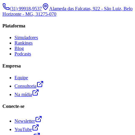
(31) 99918-9537
Alameda das Falcatas, 922 - São Luiz, Belo
Horizonte - MG, 31275-070
Plataforma
Simuladores
Rankings
Blog
Podcasts
Empresa
Equipe
Consultoria
Na mídia
Conecte-se
Newsletter
YouTube