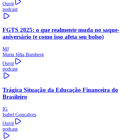
Ouvir
podcast
FGTS 2025: o que realmente muda no saque-
aniversário (e como isso afeta seu bolso)
MJ
Maria Júlia Bamberg
Ouvir
podcast
Trágica Situação da Educação Financeira do
Brasileiro
IG
Isabel Gonçalves
Ouvir
podcast