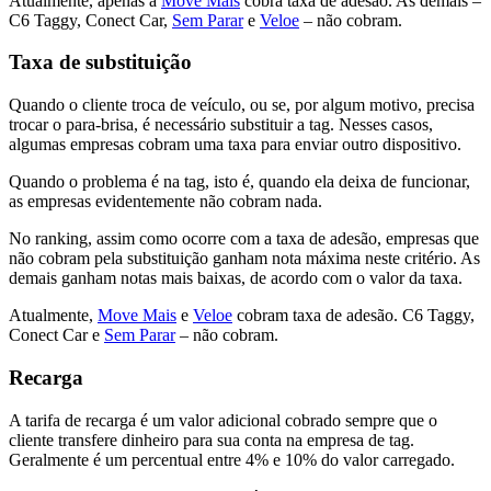
Atualmente, apenas a
Move Mais
cobra taxa de adesão. As demais –
C6 Taggy, Conect Car,
Sem Parar
e
Veloe
– não cobram.
Taxa de substituição
Quando o cliente troca de veículo, ou se, por algum motivo, precisa
trocar o para-brisa, é necessário substituir a tag. Nesses casos,
algumas empresas cobram uma taxa para enviar outro dispositivo.
Quando o problema é na tag, isto é, quando ela deixa de funcionar,
as empresas evidentemente não cobram nada.
No ranking, assim como ocorre com a taxa de adesão, empresas que
não cobram pela substituição ganham nota máxima neste critério. As
demais ganham notas mais baixas, de acordo com o valor da taxa.
Atualmente,
Move Mais
e
Veloe
cobram taxa de adesão. C6 Taggy,
Conect Car e
Sem Parar
– não cobram.
Recarga
A tarifa de recarga é um valor adicional cobrado sempre que o
cliente transfere dinheiro para sua conta na empresa de tag.
Geralmente é um percentual entre 4% e 10% do valor carregado.