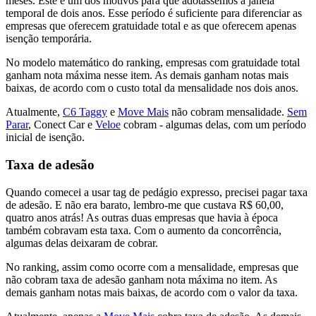
meses. Este é um dos motivos para que adotássemos a janela
temporal de dois anos. Esse período é suficiente para diferenciar as
empresas que oferecem gratuidade total e as que oferecem apenas
isenção temporária.
No modelo matemático do ranking, empresas com gratuidade total
ganham nota máxima nesse item. As demais ganham notas mais
baixas, de acordo com o custo total da mensalidade nos dois anos.
Atualmente,
C6 Taggy
e
Move Mais
não cobram mensalidade.
Sem
Parar
, Conect Car e
Veloe
cobram - algumas delas, com um período
inicial de isenção.
Taxa de adesão
Quando comecei a usar tag de pedágio expresso, precisei pagar taxa
de adesão. E não era barato, lembro-me que custava R$ 60,00,
quatro anos atrás! As outras duas empresas que havia à época
também cobravam esta taxa. Com o aumento da concorrência,
algumas delas deixaram de cobrar.
No ranking, assim como ocorre com a mensalidade, empresas que
não cobram taxa de adesão ganham nota máxima no item. As
demais ganham notas mais baixas, de acordo com o valor da taxa.