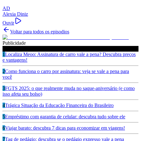
AD
Alexia Diniz
Ouvir
Voltar para todos os episodios
Publicidade
Ouça também
1
Localiza Meoo: Assinatura de carro vale a pena? Descubra preços
e vantagens!
2
Como funciona o carro por assinatura: veja se vale a pena para
você
3
FGTS 2025: o que realmente muda no saque-aniversário (e como
isso afeta seu bolso)
4
Trágica Situação da Educação Financeira do Brasileiro
5
Empréstimo com garantia de celular: descubra tudo sobre ele
6
Viajar barato: descubra 7 dicas para economizar em viagens!
7
Tag de pedágio: descubra se o pedágio expresso vale a pena