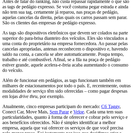
Antes de falar do ranking, não custa repassar rapidamente o que são
as tags de pedágio expresso. Se você costuma pegar estrada e ainda
não tem sua tag, certamente já reparou, nas praças de pedágio,
aquelas cancelas da direita, pelas quais os carros passam sem parar.
São os clientes das empresas de pedágio expresso.
As tags são dispositivos eletrônicos que devem ser colados na parte
superior do para-brisa dianteiro dos veículos. Eles são vinculados a
uma conta do proprietário na empresa fornecedora. Ao passar pelas
cancelas apropriadas, antenas reconhecem o dispositivo e, havendo
saldo na conta, a cancela se abre automaticamente. Poupa tempo,
trabalho e até combustível. Afinal, se a fila na praça de pedágio
estiver grande, aquele acelera-e-freia acaba aumentando o consumo
do veículo.
Além de funcionar em pedágios, as tags funcionam também em
milhares de estacionamentos por todo o país. E, recentemente, outras
modalidades de serviço têm sido oferecidas – como pagar despesas
em lojas
drive thru
, por exemplo.
Atualmente, cinco empresas participam do mercado:
C6 Taggy
,
Conect Car, Move Mais,
Sem Parar
e
Veloe
. Cada uma tem suas
particularidades, quanto à forma de oferecer e cobrar pelo serviço e
aos benefícios oferecidos. Não é simples identificar a melhor
empresa, aquela que vai oferecer os serviços de que você precisa