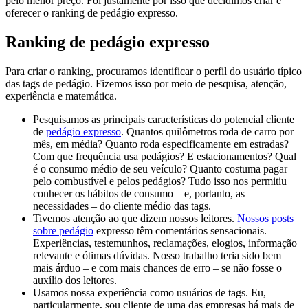
pelo menor preço. Foi justamente por isso que decidimos criar e
oferecer o ranking de pedágio expresso.
Ranking de pedágio expresso
Para criar o ranking, procuramos identificar o perfil do usuário típico
das tags de pedágio. Fizemos isso por meio de pesquisa, atenção,
experiência e matemática.
Pesquisamos as principais características do potencial cliente
de
pedágio expresso
. Quantos quilômetros roda de carro por
mês, em média? Quanto roda especificamente em estradas?
Com que frequência usa pedágios? E estacionamentos? Qual
é o consumo médio de seu veículo? Quanto costuma pagar
pelo combustível e pelos pedágios? Tudo isso nos permitiu
conhecer os hábitos de consumo – e, portanto, as
necessidades – do cliente médio das tags.
Tivemos atenção ao que dizem nossos leitores.
Nossos posts
sobre pedágio
expresso têm comentários sensacionais.
Experiências, testemunhos, reclamações, elogios, informação
relevante e ótimas dúvidas. Nosso trabalho teria sido bem
mais árduo – e com mais chances de erro – se não fosse o
auxílio dos leitores.
Usamos nossa experiência como usuários de tags. Eu,
particularmente, sou cliente de uma das empresas há mais de