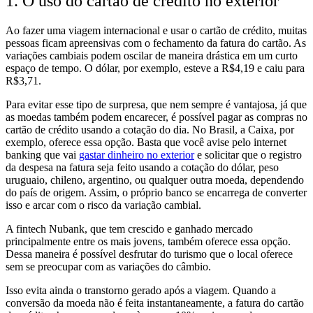
1. O uso do cartão de crédito no exterior
Ao fazer uma viagem internacional e usar o cartão de crédito, muitas
pessoas ficam apreensivas com o fechamento da fatura do cartão. As
variações cambiais podem oscilar de maneira drástica em um curto
espaço de tempo. O dólar, por exemplo, esteve a R$4,19 e caiu para
R$3,71.
Para evitar esse tipo de surpresa, que nem sempre é vantajosa, já que
as moedas também podem encarecer, é possível pagar as compras no
cartão de crédito usando a cotação do dia. No Brasil, a Caixa, por
exemplo, oferece essa opção. Basta que você avise pelo internet
banking que vai
gastar dinheiro no exterior
e solicitar que o registro
da despesa na fatura seja feito usando a cotação do dólar, peso
uruguaio, chileno, argentino, ou qualquer outra moeda, dependendo
do país de origem. Assim, o próprio banco se encarrega de converter
isso e arcar com o risco da variação cambial.
A fintech Nubank, que tem crescido e ganhado mercado
principalmente entre os mais jovens, também oferece essa opção.
Dessa maneira é possível desfrutar do turismo que o local oferece
sem se preocupar com as variações do câmbio.
Isso evita ainda o transtorno gerado após a viagem. Quando a
conversão da moeda não é feita instantaneamente, a fatura do cartão