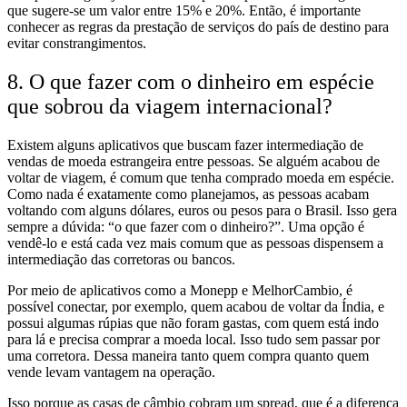
que sugere-se um valor entre 15% e 20%. Então, é importante
conhecer as regras da prestação de serviços do país de destino para
evitar constrangimentos.
8. O que fazer com o dinheiro em espécie
que sobrou da viagem internacional?
Existem alguns aplicativos que buscam fazer intermediação de
vendas de moeda estrangeira entre pessoas. Se alguém acabou de
voltar de viagem, é comum que tenha comprado moeda em espécie.
Como nada é exatamente como planejamos, as pessoas acabam
voltando com alguns dólares, euros ou pesos para o Brasil. Isso gera
sempre a dúvida: “o que fazer com o dinheiro?”. Uma opção é
vendê-lo e está cada vez mais comum que as pessoas dispensem a
intermediação das corretoras ou bancos.
Por meio de aplicativos como a Monepp e MelhorCambio, é
possível conectar, por exemplo, quem acabou de voltar da Índia, e
possui algumas rúpias que não foram gastas, com quem está indo
para lá e precisa comprar a moeda local. Isso tudo sem passar por
uma corretora. Dessa maneira tanto quem compra quanto quem
vende levam vantagem na operação.
Isso porque as casas de câmbio cobram um spread, que é a diferença