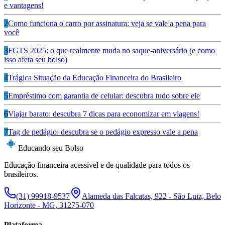
e vantagens!
2
Como funciona o carro por assinatura: veja se vale a pena para
você
3
FGTS 2025: o que realmente muda no saque-aniversário (e como
isso afeta seu bolso)
4
Trágica Situação da Educação Financeira do Brasileiro
5
Empréstimo com garantia de celular: descubra tudo sobre ele
6
Viajar barato: descubra 7 dicas para economizar em viagens!
7
Tag de pedágio: descubra se o pedágio expresso vale a pena
Educando seu Bolso
Educação financeira acessível e de qualidade para todos os
brasileiros.
(31) 99918-9537
Alameda das Falcatas, 922 - São Luiz, Belo
Horizonte - MG, 31275-070
Plataforma