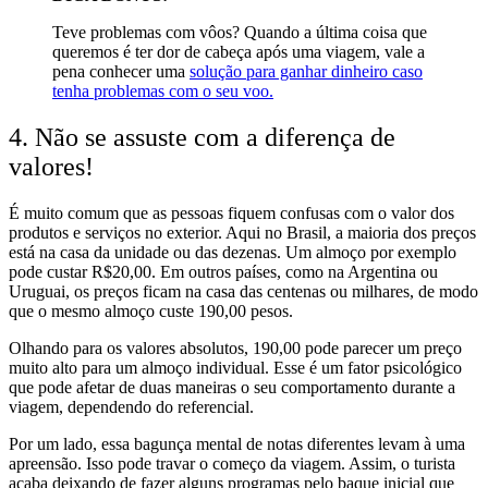
Teve problemas com vôos? Quando a última coisa que
queremos é ter dor de cabeça após uma viagem, vale a
pena conhecer uma
solução para ganhar dinheiro caso
tenha problemas com o seu voo.
4. Não se assuste com a diferença de
valores!
É muito comum que as pessoas fiquem confusas com o valor dos
produtos e serviços no exterior. Aqui no Brasil, a maioria dos preços
está na casa da unidade ou das dezenas. Um almoço por exemplo
pode custar R$20,00. Em outros países, como na Argentina ou
Uruguai, os preços ficam na casa das centenas ou milhares, de modo
que o mesmo almoço custe 190,00 pesos.
Olhando para os valores absolutos, 190,00 pode parecer um preço
muito alto para um almoço individual. Esse é um fator psicológico
que pode afetar de duas maneiras o seu comportamento durante a
viagem, dependendo do referencial.
Por um lado, essa bagunça mental de notas diferentes levam à uma
apreensão. Isso pode travar o começo da viagem. Assim, o turista
acaba deixando de fazer alguns programas pelo baque inicial que