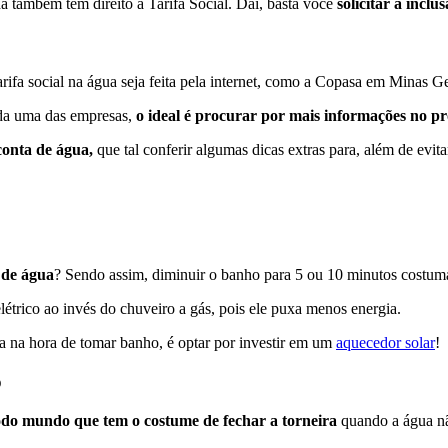
 também têm direito à Tarifa Social. Daí, basta você
solicitar a inclu
fa social na água seja feita pela internet, como a Copasa em Minas Ge
cada uma das empresas,
o ideal é procurar por mais informações no p
conta de água,
que tal conferir algumas dicas extras para, além de evit
 de água
? Sendo assim, diminuir o banho para 5 ou 10 minutos costu
létrico ao invés do chuveiro a gás, pois ele puxa menos energia.
a na hora de tomar banho, é optar por investir em um
aquecedor solar
!
o
odo mundo que tem o costume de fechar a torneira
quando a água nã