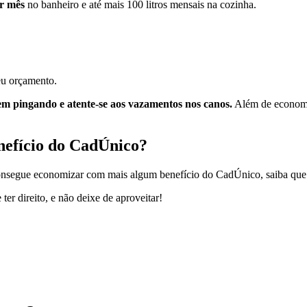
or mês
no banheiro e até mais 100 litros mensais na cozinha.
seu orçamento.
em pingando e atente-se aos vazamentos nos canos.
Além de economiz
efício do CadÚnico
?
 consegue economizar com mais algum benefício do CadÚnico, saiba qu
ter direito, e não deixe de aproveitar!