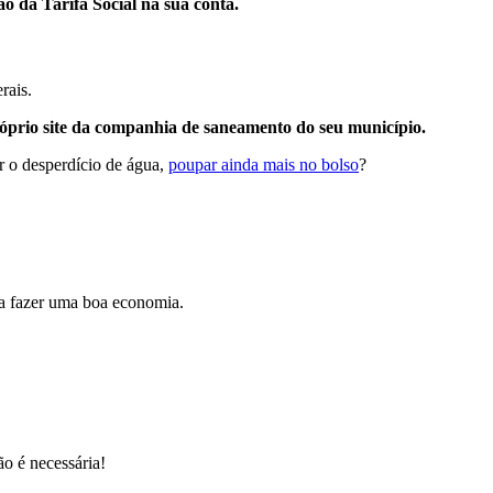
são da Tarifa Social na sua conta.
rais.
róprio site da companhia de saneamento do seu município.
ar o desperdício de água,
poupar ainda mais no bolso
?
ma fazer uma boa economia.
o é necessária!