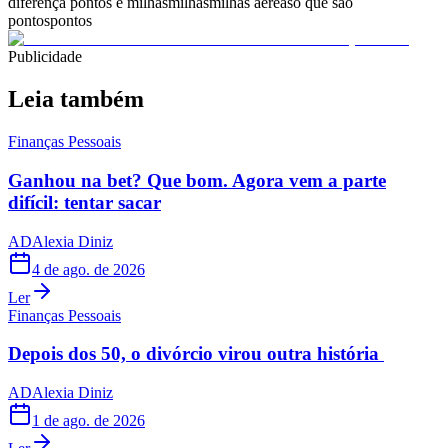
diferença pontos e milhas
milhas
milhas aéreas
o que sao
pontos
pontos
Publicidade
Leia também
Finanças Pessoais
Ganhou na bet? Que bom. Agora vem a parte
difícil: tentar sacar
AD
Alexia Diniz
4 de ago. de 2026
Ler
Finanças Pessoais
Depois dos 50, o divórcio virou outra história
AD
Alexia Diniz
1 de ago. de 2026