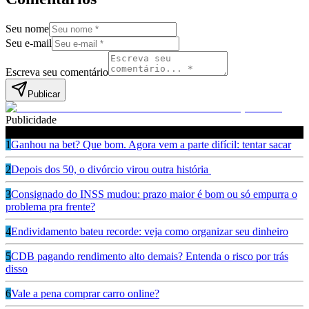
Seu nome
Seu e-mail
Escreva seu comentário
Publicar
Publicidade
Leia também
1
Ganhou na bet? Que bom. Agora vem a parte difícil: tentar sacar
2
Depois dos 50, o divórcio virou outra história
3
Consignado do INSS mudou: prazo maior é bom ou só empurra o
problema pra frente?
4
Endividamento bateu recorde: veja como organizar seu dinheiro
5
CDB pagando rendimento alto demais? Entenda o risco por trás
disso
6
Vale a pena comprar carro online?