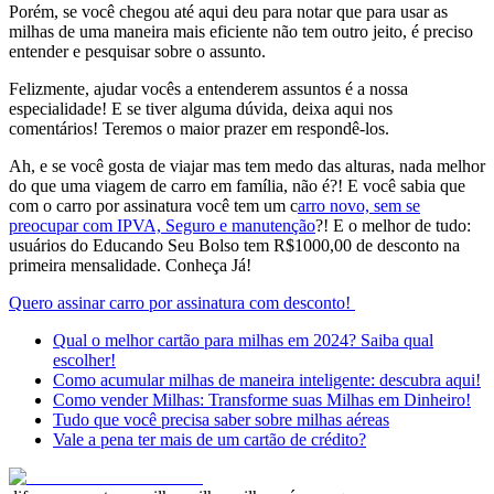
Porém, se você chegou até aqui deu para notar que para usar as
milhas de uma maneira mais eficiente não tem outro jeito, é preciso
entender e pesquisar sobre o assunto.
Felizmente, ajudar vocês a entenderem assuntos é a nossa
especialidade! E se tiver alguma dúvida, deixa aqui nos
comentários! Teremos o maior prazer em respondê-los.
Ah, e se você gosta de viajar mas tem medo das alturas, nada melhor
do que uma viagem de carro em família, não é?! E você sabia que
com o carro por assinatura você tem um c
arro novo, sem se
preocupar com IPVA, Seguro e manutenção
?! E o melhor de tudo:
usuários do Educando Seu Bolso tem R$1000,00 de desconto na
primeira mensalidade. Conheça Já!
Quero assinar carro por assinatura com desconto!
Qual o melhor cartão para milhas em 2024? Saiba qual
escolher!
Como acumular milhas de maneira inteligente: descubra aqui!
Como vender Milhas: Transforme suas Milhas em Dinheiro!
Tudo que você precisa saber sobre milhas aéreas
Vale a pena ter mais de um cartão de crédito?