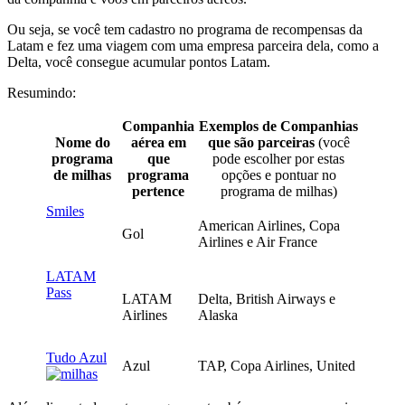
Ou seja, se você tem cadastro no programa de recompensas da
Latam e fez uma viagem com uma empresa parceira dela, como a
Delta, você consegue acumular pontos Latam.
Resumindo:
Companhia
Exemplos de Companhias
Nome do
aérea em
que são parceiras
(você
programa
que
pode escolher por estas
de milhas
programa
opções e pontuar no
pertence
programa de milhas)
Smiles
American Airlines, Copa
Gol
Airlines e Air France
LATAM
Pass
LATAM
Delta, British Airways e
Airlines
Alaska
Tudo Azul
Azul
TAP, Copa Airlines, United