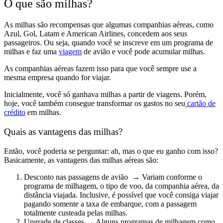
O que são milhas?
As milhas são
recompensas
que algumas companhias aéreas, como
Azul, Gol, Latam e American Airlines, concedem aos seus
passageiros. Ou seja,
quando você se inscreve em um programa de
milhas e faz uma
viagem
de avião e você pode acumular milhas.
As companhias aéreas fazem isso para que você sempre use a
mesma empresa quando for viajar.
Inicialmente, você só ganhava milhas a partir de viagens. Porém,
hoje, você também
consegue transformar os gastos no seu
cartão de
crédito
em milhas.
Quais as vantagens das milhas?
Então, você poderia se perguntar: ah, mas o que eu ganho com isso?
Basicamente, as vantagens das milhas aéreas são:
Desconto nas passagens de avião
→ Variam conforme o
programa de milhagem, o tipo de voo, da companhia aérea, da
distância viajada. Inclusive, é possível que você consiga viajar
pagando somente a taxa de embarque, com a passagem
totalmente custeada pelas milhas.
Upgrade de classes
→ Alguns programas de milhagem como