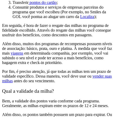
Transferir
pontos do cartão
;
Consumir produtos e serviços de empresas parceiras do
programa que você escolheu
(Por exemplo, no Smiles da
GOL você pontua ao alugar um carro da
Localiza
);
Em seguida, é hora de fazer o
resgate das milhas
no programa de
fidelidade escolhido. Através do resgate das milhas você consegue
usufruir dos benefícios, como descontos em passagens.
Além disso, muitos dos programas de recompensas possuem
níveis
de associação: básico, prata, ouro e platina
. À medida que você faz
mais
viagens
em determinada companhia, por exemplo, você vai
subindo o seu nível e pode ter acesso a mais benefícios, como
bagagem extra e check-in prioritário.
Por fim, é preciso atenção, já que
todas as milhas tem um prazo de
validade específico.
Dessa maneira, você deve usar ou
vender suas
milhas
antes do seu vencimento.
Qual a validade da milha?
Bem, a validade dos pontos varia conforme cada programa.
Geralmente, as milhas expiram entre os prazos de 12 e 24 meses.
Além disso, os pontos também possuem um prazo para expirar. Ou