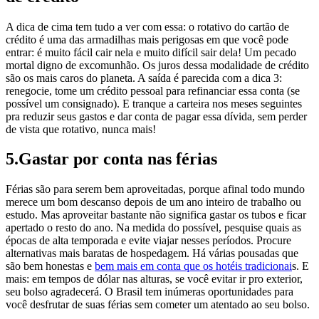
A dica de cima tem tudo a ver com essa: o rotativo do cartão de
crédito é uma das armadilhas mais perigosas em que você pode
entrar: é muito fácil cair nela e muito difícil sair dela! Um pecado
mortal digno de excomunhão. Os juros dessa modalidade de crédito
são os mais caros do planeta. A saída é parecida com a dica 3:
renegocie, tome um crédito pessoal para refinanciar essa conta (se
possível um consignado). E tranque a carteira nos meses seguintes
pra reduzir seus gastos e dar conta de pagar essa dívida, sem perder
de vista que rotativo, nunca mais!
5.Gastar por conta nas férias
Férias são para serem bem aproveitadas, porque afinal todo mundo
merece um bom descanso depois de um ano inteiro de trabalho ou
estudo. Mas aproveitar bastante não significa gastar os tubos e ficar
apertado o resto do ano. Na medida do possível, pesquise quais as
épocas de alta temporada e evite viajar nesses períodos. Procure
alternativas mais baratas de hospedagem. Há várias pousadas que
são bem honestas e
bem mais em conta que os hotéis tradicionai
s. E
mais: em tempos de dólar nas alturas, se você evitar ir pro exterior,
seu bolso agradecerá. O Brasil tem inúmeras oportunidades para
você desfrutar de suas férias sem cometer um atentado ao seu bolso.