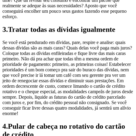
time? Que tal revisar seu consumo e encontrar um pacote que
realmente se adeque às suas necessidades? Aposto que você
conseguirá encolher um pouco seus gastos fazendo esse pequeno
esforço.
3.Tratar todas as dívidas igualmente
Se você está pendurado em dívidas, pare, respire e analise: quais
dessas dívidas são as mais caras? Quais delas você paga mais juros?
Coloque todas as dívidas enfileiradas e fique livre das mais caras
primeiro. Não dá pra achar que todas têm a mesma ordem de
prioridade de pagamento: primeiro, as primeiras coisas! Estabelecer
prioridades é um bom começo pra sair do buraco das dívidas, nem
que você precise ir lá tomar um café com seu gerente pra ver um
jeito de renegociar essas dívidas e diminuir suas prestações. Em
ordem decrescente de custo, comece limando o cartão de crédito
rotativo e o cheque especial, as modalidades campeãs de juros desde
sempre. Depois, liquide as faturas do cartão de crédito parcelado
com juros e, por fim, do crédito pessoal não consignado. Se você
conseguir ficar livre dessas quatro modalidades, já sentirá um alívio
enorme!
4.Pular de cabeça no rotativo do cartão
de crédito