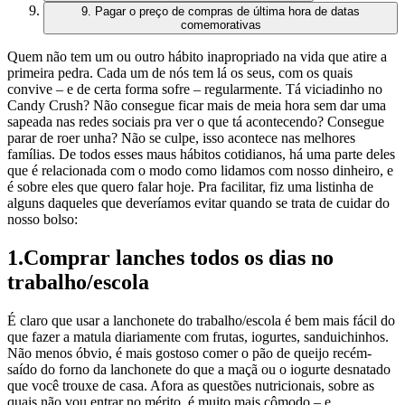
9. Pagar o preço de compras de última hora de datas
comemorativas
Quem não tem um ou outro hábito inapropriado na vida que atire a
primeira pedra. Cada um de nós tem lá os seus, com os quais
convive – e de certa forma sofre – regularmente. Tá viciadinho no
Candy Crush? Não consegue ficar mais de meia hora sem dar uma
sapeada nas redes sociais pra ver o que tá acontecendo? Consegue
parar de roer unha? Não se culpe, isso acontece nas melhores
famílias. De todos esses maus hábitos cotidianos, há uma parte deles
que é relacionada com o modo como lidamos com nosso dinheiro, e
é sobre eles que quero falar hoje. Pra facilitar, fiz uma listinha de
alguns daqueles que deveríamos evitar quando se trata de cuidar do
nosso bolso:
1.Comprar lanches todos os dias no
trabalho/escola
É claro que usar a lanchonete do trabalho/escola é bem mais fácil do
que fazer a matula diariamente com frutas, iogurtes, sanduichinhos.
Não menos óbvio, é mais gostoso comer o pão de queijo recém-
saído do forno da lanchonete do que a maçã ou o iogurte desnatado
que você trouxe de casa. Afora as questões nutricionais, sobre as
quais não vou entrar no mérito, é muito mais cômodo – e