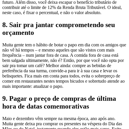
futuro. Além disso, você deixa escapar o benefício tributário de
contribuir até o limite de 12% da Renda Bruta Tributável. O ideal,
neste caso, é fixar o percentual, e não o valor absoluto.
8. Sair pra jantar comprometendo seu
orçamento
Muita gente tem o hábito de botar o papo em dia com os amigos que
não vê há tempos – e mesmo aqueles que são vistos com mais
frequência – num jantar fora de casa. A comida fora de casa está
bem salgada ultimamente, não é? Então, por que você não opta por
sair pra tomar um café? Melhor ainda: compre as bebidas de
preferência da sua turma, convide-a para ir à sua casa e levar os
belisquetes. Fica mais em conta para todos, evita o sobrepreço de
comer em restaurantes nestes tempos bicudos e sobretudo atende ao
mais importante: atualizar o papo.
9. Pagar o preço de compras de última
hora de datas comemorativas
Maio e dezembro vêm sempre na mesma época, ano após ano.
Muita gente deixa pra comprar os presentes na véspera do Dia das
Mães ou do Natal, justamente quando eles estão mais caros. Evite