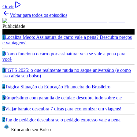
Ouvir
Voltar para todos os episodios
Publicidade
Ouça também
1
Localiza Meoo: Assinatura de carro vale a pena? Descubra preços
e vantagens!
2
Como funciona o carro por assinatura: veja se vale a pena para
você
3
FGTS 2025: o que realmente muda no saque-aniversário (e como
isso afeta seu bolso)
4
Trágica Situação da Educação Financeira do Brasileiro
5
Empréstimo com garantia de celular: descubra tudo sobre ele
6
Viajar barato: descubra 7 dicas para economizar em viagens!
7
Tag de pedágio: descubra se o pedágio expresso vale a pena
Educando seu Bolso