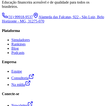
Educação financeira acessível e de qualidade para todos os
brasileiros.
(31) 99918-9537
Alameda das Falcatas, 922 - São Luiz, Belo
Horizonte - MG, 31275-070
Plataforma
Simuladores
Rankings
Blog
Podcasts
Empresa
Equipe
Consultoria
Na mídia
Conecte-se
Newsletter