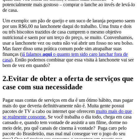
potencialmente mais gostoso – comprar o lanche ao invés de levá-lo
de casa.
Um exemplo: um pão de queijo e um suco de laranja pequeno saem
por uns R$6,00 na lanchonete daqui do trabalho. Uma fruta e dois
ou três biscoitos trazidos de casa cumprem o mesmo objetivo
nutricional e saem por um terço do preço, se muito. Convenhamos,
usar a lanchonete vez ou outra não vai abrir um fosso no seu bolso.
Mas fazer disso uma prática comum pode sim atrapalhar suas
finanças (
já falamos
aqui
o quanto tem sido caro lanchar fora de
casa
). Então podemos combinar que essa visita à lanchonete vai ser
bem de vez em quando?
2.Evitar de obter a oferta de serviços que
case com sua necessidade
Pagar suas contas de serviços em dia é um ótimo hábito, mas pagar
mais do que deveria definitivamente não é. Muita gente possui
pacotes de TV a cabo ou internet que oferecem
muito mais do que
se realmente consome.
Se você trabalha o dia todo, chega em casa
cansado e, quando tem vontade de assistir a um filme, dorme no
meio dele, pra quê canais de cinema à vontade? Paga caro pelo
pacote do Brasileirão, mas mal mal consegue ver o jogo do seu