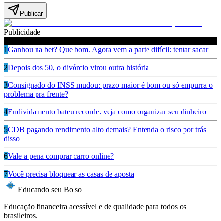
Publicar
Publicidade
Leia também
1
Ganhou na bet? Que bom. Agora vem a parte difícil: tentar sacar
2
Depois dos 50, o divórcio virou outra história
3
Consignado do INSS mudou: prazo maior é bom ou só empurra o
problema pra frente?
4
Endividamento bateu recorde: veja como organizar seu dinheiro
5
CDB pagando rendimento alto demais? Entenda o risco por trás
disso
6
Vale a pena comprar carro online?
7
Você precisa bloquear as casas de aposta
Educando seu Bolso
Educação financeira acessível e de qualidade para todos os
brasileiros.