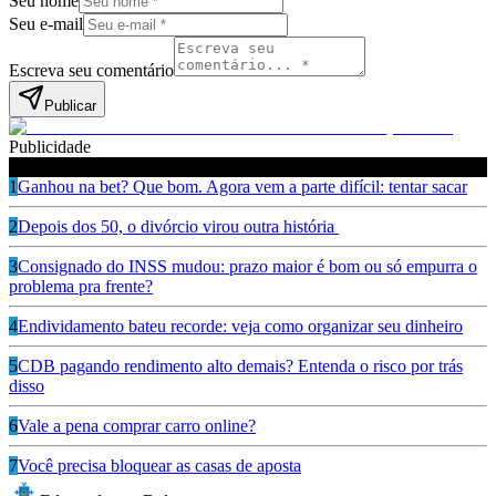
Seu nome
Seu e-mail
Escreva seu comentário
Publicar
Publicidade
Leia também
1
Ganhou na bet? Que bom. Agora vem a parte difícil: tentar sacar
2
Depois dos 50, o divórcio virou outra história
3
Consignado do INSS mudou: prazo maior é bom ou só empurra o
problema pra frente?
4
Endividamento bateu recorde: veja como organizar seu dinheiro
5
CDB pagando rendimento alto demais? Entenda o risco por trás
disso
6
Vale a pena comprar carro online?
7
Você precisa bloquear as casas de aposta