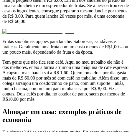
laranja pequeno saem a R$ 6,00. Em um dos andares do prédio há
uma sanduicheira e um espremedor de frutas. Se a pessoa trouxer de
casa os ingredientes, consegue preparar o mesmo lanche por menos
de R$ 3,00. Para quem lancha 20 vezes por mês, é uma economia
de R$ 60,00.
Frutas são ótimas opções para lanche. Saborosas, saudáveis e
práticas. Geralmente uma fruta comum custa menos de R$1,00 – ou
um pouco mais, dependendo da fruta e da época.
Tem gente que não fica sem café. Aqui no meu trabalho ele não é
dos melhores, então a turma arrumou uma máquina de café espresso.
A cápsula mais barata sai a R$ 1,60. Quem toma dois por dia gasta
mais de R$ 60,00 por mês só com café no trabalho. Além disso, um
colega arranjou um coadorzinho de pano, com um suporte – aliás,
muito bacana, comprei um para minha casa por R$ 8,00. Fiz as
contas. Dois cafés por dia, no coador de pano, saem por menos de
R$10,00 por mês.
Almoçar em casa: exemplos práticos de
economia