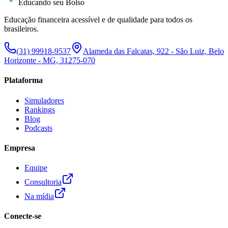
Educando seu Bolso
Educação financeira acessível e de qualidade para todos os
brasileiros.
(31) 99918-9537
Alameda das Falcatas, 922 - São Luiz, Belo
Horizonte - MG, 31275-070
Plataforma
Simuladores
Rankings
Blog
Podcasts
Empresa
Equipe
Consultoria
Na mídia
Conecte-se