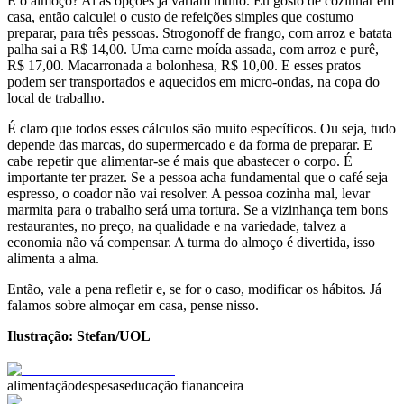
E o almoço? Aí as opções já variam muito. Eu gosto de cozinhar em
casa, então calculei o custo de refeições simples que costumo
preparar, para três pessoas. Strogonoff de frango, com arroz e batata
palha sai a R$ 14,00. Uma carne moída assada, com arroz e purê,
R$ 17,00. Macarronada a bolonhesa, R$ 10,00. E esses pratos
podem ser transportados e aquecidos em micro-ondas, na copa do
local de trabalho.
É claro que todos esses cálculos são muito específicos. Ou seja, tudo
depende das marcas, do supermercado e da forma de preparar. E
cabe repetir que alimentar-se é mais que abastecer o corpo. É
importante ter prazer. Se a pessoa acha fundamental que o café seja
espresso, o coador não vai resolver. A pessoa cozinha mal, levar
marmita para o trabalho será uma tortura. Se a vizinhança tem bons
restaurantes, no preço, na qualidade e na variedade, talvez a
economia não vá compensar. A turma do almoço é divertida, isso
alimenta a alma.
Então, vale a pena refletir e, se for o caso, modificar os hábitos. Já
falamos sobre almoçar em casa, pense nisso.
Ilustração: Stefan/UOL
alimentação
despesas
educação fiananceira