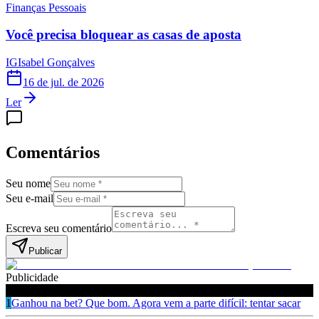
Finanças Pessoais
Você precisa bloquear as casas de aposta
IG
Isabel Gonçalves
16 de jul. de 2026
Ler
Comentários
Seu nome
Seu e-mail
Escreva seu comentário
Publicar
Publicidade
Leia também
1
Ganhou na bet? Que bom. Agora vem a parte difícil: tentar sacar