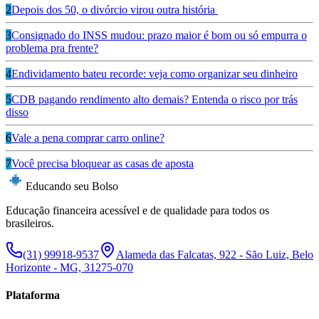
2
Depois dos 50, o divórcio virou outra história
3
Consignado do INSS mudou: prazo maior é bom ou só empurra o
problema pra frente?
4
Endividamento bateu recorde: veja como organizar seu dinheiro
5
CDB pagando rendimento alto demais? Entenda o risco por trás
disso
6
Vale a pena comprar carro online?
7
Você precisa bloquear as casas de aposta
Educando seu Bolso
Educação financeira acessível e de qualidade para todos os
brasileiros.
(31) 99918-9537
Alameda das Falcatas, 922 - São Luiz, Belo
Horizonte - MG, 31275-070
Plataforma