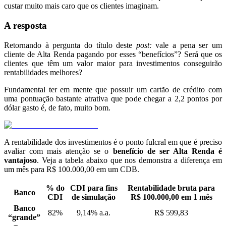
custar muito mais caro que os clientes imaginam.
A resposta
Retornando à pergunta do título deste
post:
vale a pena ser um
cliente de Alta Renda pagando por esses “benefícios”? Será que os
clientes que têm um valor maior para investimentos conseguirão
rentabilidades melhores?
Fundamental ter em mente que possuir um cartão de crédito com
uma pontuação bastante atrativa que pode chegar a 2,2 pontos por
dólar gasto é, de fato, muito bom.
A rentabilidade dos investimentos é o ponto fulcral em que é preciso
avaliar com mais atenção se o
benefício de ser Alta Renda é
vantajoso
. Veja a tabela abaixo que nos demonstra a diferença em
um mês para R$ 100.000,00 em um CDB.
% do
CDI para fins
Rentabilidade bruta para
Banco
CDI
de simulação
R$ 100.000,00 em 1 mês
Banco
82%
9,14% a.a.
R$ 599,83
“grande”