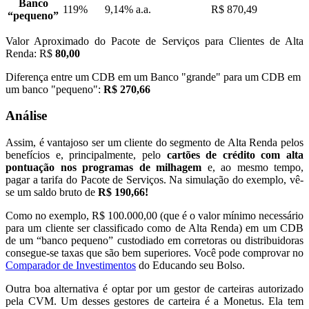
Banco
119%
9,14% a.a.
R$ 870,49
“pequeno”
Valor Aproximado do Pacote de Serviços para Clientes de Alta
Renda: R$
80,00
Diferença entre um CDB em um Banco "grande" para um CDB em
um banco "pequeno":
R$ 270,66
Análise
Assim, é vantajoso ser um cliente do segmento de Alta Renda pelos
benefícios e, principalmente, pelo
cartões de crédito com alta
pontuação nos programas de milhagem
e, ao mesmo tempo,
pagar a tarifa do Pacote de Serviços. Na simulação do exemplo, vê-
se um saldo bruto de
R$ 190,66!
Como no exemplo, R$ 100.000,00 (que é o valor mínimo necessário
para um cliente ser classificado como de Alta Renda) em um CDB
de um “banco pequeno” custodiado em corretoras ou distribuidoras
consegue-se taxas que são bem superiores. Você pode comprovar no
Comparador de Investimentos
do Educando seu Bolso.
Outra boa alternativa é optar por um gestor de carteiras autorizado
pela CVM. Um desses gestores de carteira é a Monetus. Ela tem