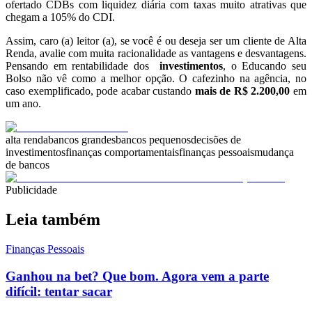
ofertado CDBs com liquidez diária com taxas muito atrativas que
chegam a 105% do CDI.
Assim, caro (a) leitor (a), se você é ou deseja ser um cliente de Alta
Renda, avalie com muita racionalidade as vantagens e desvantagens.
Pensando em rentabilidade dos
investimentos
, o Educando seu
Bolso não vê como a melhor opção. O cafezinho na agência, no
caso exemplificado, pode acabar custando
mais de R$ 2.200,00
em
um ano.
alta renda
bancos grandes
bancos pequenos
decisões de
investimentos
finanças comportamentais
finanças pessoais
mudança
de bancos
Publicidade
Leia também
Finanças Pessoais
Ganhou na bet? Que bom. Agora vem a parte
difícil: tentar sacar