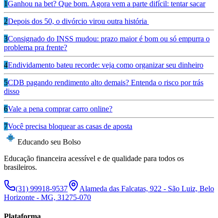
1
Ganhou na bet? Que bom. Agora vem a parte difícil: tentar sacar
2
Depois dos 50, o divórcio virou outra história
3
Consignado do INSS mudou: prazo maior é bom ou só empurra o
problema pra frente?
4
Endividamento bateu recorde: veja como organizar seu dinheiro
5
CDB pagando rendimento alto demais? Entenda o risco por trás
disso
6
Vale a pena comprar carro online?
7
Você precisa bloquear as casas de aposta
Educando seu Bolso
Educação financeira acessível e de qualidade para todos os
brasileiros.
(31) 99918-9537
Alameda das Falcatas, 922 - São Luiz, Belo
Horizonte - MG, 31275-070
Plataforma