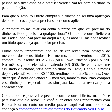
pessoa não tiver escolha e precisar vender, vai ter perdido dinheiro
para a inflação.
Para que o Tesouro Direto cumpra sua função de ser uma aplicação
de baixo risco, a pessoa precisa saber como aplicar.
A primeira coisa: levar em conta o prazo em que vai precisar do
dinheiro. Pode precisar a qualquer hora? O título Tesouro Selic é o
mais adequado. Vai precisar daqui a alguns anos? É melhor escolher
um título que vença quando for precisar.
Outro ponto importante: não se deixar levar pela cotação de
mercado dos seus títulos. Eu mesmo, em dezembro de 2015,
comprei um Tesouro IPCA 2035 (ou NTN-B Principal) por R$ 720.
No mês seguinte ele estava valendo R$ 650. Se eu tivesse me
assustado e vendido, teria perdido dinheiro. Hoje, 1 ano e 3 meses
depois, ele está valendo R$ 1100, rendimento de 2,8% ao mês. Quer
dizer que é hora de vender? A meu ver, também não. Não comprei
esse título para especular, mas sim para fazer uma reserva para a
aposentadoria.
Concluindo: é possível especular com Tesouro Direto, mas não é
para isso que ele serve. Se você quer obter bons rendimentos com
Renda Fixa no curto ou médio prazos, aqui vai uma boa dica:
conheça o
comparador de investimentos do Educando Seu Bolso.