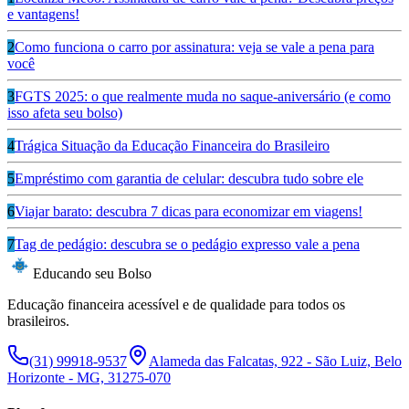
e vantagens!
2
Como funciona o carro por assinatura: veja se vale a pena para
você
3
FGTS 2025: o que realmente muda no saque-aniversário (e como
isso afeta seu bolso)
4
Trágica Situação da Educação Financeira do Brasileiro
5
Empréstimo com garantia de celular: descubra tudo sobre ele
6
Viajar barato: descubra 7 dicas para economizar em viagens!
7
Tag de pedágio: descubra se o pedágio expresso vale a pena
Educando seu Bolso
Educação financeira acessível e de qualidade para todos os
brasileiros.
(31) 99918-9537
Alameda das Falcatas, 922 - São Luiz, Belo
Horizonte - MG, 31275-070