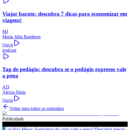
Viajar barato: descubra 7 dicas para economizar em
viagens!
MJ
Maria Júlia Bamberg
Ouvir
podcast
Tag de pedágio: descubra se o pedágio expresso vale
a pena
AD
Alexia Diniz
Ouvir
Voltar para todos os episodios
Publicidade
Ouça também
1
Localiza Meoo: Assinatura de carro vale a pena? Descubra preços