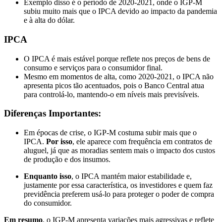
Exemplo disso é o período de 2020-2021, onde o IGP-M
subiu muito mais que o IPCA devido ao impacto da pandemia
e à alta do dólar.
IPCA
O IPCA é mais estável porque reflete nos preços de bens de
consumo e serviços para o consumidor final.
Mesmo em momentos de alta, como 2020-2021, o IPCA não
apresenta picos tão acentuados, pois o Banco Central atua
para controlá-lo, mantendo-o em níveis mais previsíveis.
Diferenças Importantes
:
Em épocas de crise, o IGP-M costuma subir mais que o
IPCA.
Por isso
, ele aparece com frequência em contratos de
aluguel, já que as moradias sentem mais o impacto dos custos
de produção e dos insumos.
Enquanto isso
, o IPCA mantém maior estabilidade e,
justamente por essa característica, os investidores e quem faz
previdência preferem usá-lo para proteger o poder de compra
do consumidor.
Em resumo
, o IGP-M apresenta variações mais agressivas e reflete