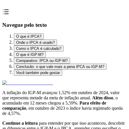
Navegue pelo texto
O que é IPCA?
Onde o IPCA é usado?
Como o IPCA é calculado?
O que é IGP-M?
Comparativo: IPCA ou IGP-M?
Conclusão: o que vale mais a pena IPCA ou IGP-M?
Você também pode gostar
A inflação do IGP-M avançou 1,52% em outubro de 2024, valor
que representa metade da meta de inflação anual.
Além disso
, o
acumulado em 12 meses chegou a 5,59%.
Para efeito de
comparação
, em outubro de 2023 o índice havia registrado queda
de 4,57%.
Continue a leitura
para entender por que isso aconteceu, descobrir
as diferenças entre o IGP-M e o IPCA, aprender como escolher o