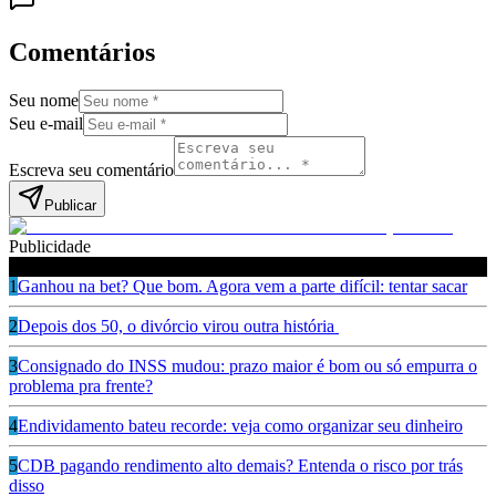
Comentários
Seu nome
Seu e-mail
Escreva seu comentário
Publicar
Publicidade
Leia também
1
Ganhou na bet? Que bom. Agora vem a parte difícil: tentar sacar
2
Depois dos 50, o divórcio virou outra história
3
Consignado do INSS mudou: prazo maior é bom ou só empurra o
problema pra frente?
4
Endividamento bateu recorde: veja como organizar seu dinheiro
5
CDB pagando rendimento alto demais? Entenda o risco por trás
disso