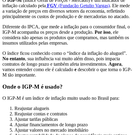
O
IGP-M
(Índice Geral de Preços - Mercado) é um indicador de
inflação calculado pela
FGV
(Fundação Getulio Vargas)
. Ele mede
a variação de preços em diversos setores da economia, refletindo
principalmente os custos de produção e de mercadorias no atacado.
Diferente do IPCA, que mede a inflação para o consumidor final, o
IGP-M acompanha os preços desde a produção.
Por isso
, ele
considera não apenas os produtos que compramos, mas também os
insumos utilizados pelas empresas.
O índice ficou conhecido como o “índice da inflação do aluguel”.
No entanto
, sua influência vai muito além disso, pois impacta
contratos de longo prazo e também afeta investimentos.
Agora
,
vamos entender como ele é calculado
e
descobrir o que torna o IGP-
M tão importante.
Onde o IGP-M é usado?
O IGP-M é um índice de inflação muito usado no Brasil para:
Reajustar alugueis
Reajustar contas e contratos
Ajustar tarifas públicas
Ajustar financiamentos de longo prazo
Ajustar valores no mercado imobiliário