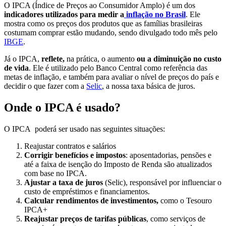
O IPCA (Índice de Preços ao Consumidor Amplo) é um dos
indicadores utilizados para medir a
inflação
n
o Brasil
. Ele
mostra como os preços dos produtos que as famílias brasileiras
costumam comprar estão mudando, sendo divulgado todo mês pelo
IBGE
.
Já o IPCA,
reflete,
na prática, o aumento
ou a diminuição no custo
de vida
. Ele é utilizado pelo Banco Central como referência das
metas de inflação, e também para avaliar o nível de preços do país e
decidir o que fazer com a
S
elic
, a nossa taxa básica de juros.
Onde o IPCA é usado?
O IPCA poderá ser usado nas seguintes situações:
Reajustar contratos e salários
Corrigir benefícios e impostos
: aposentadorias, pensões e
até a faixa de isenção do Imposto de Renda são atualizados
com base no IPCA.
Ajustar a taxa de juros
(Selic), responsável por influenciar o
custo de empréstimos e financiamentos.
Calcular rendimentos de investimentos,
como o Tesouro
IPCA+
Reajustar preços de tarifas públicas
, como serviços de