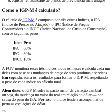
Ajustar rentabilidade de planos de previdência mais antigos
Como o IGP-M é calculado?
O cálculo do
IGP-M
é composto por três outros índices, o IPA
(Índice de Preços no Atacado), o IPC (Índice de Preços
Consumidor) e o INCC (Índice Nacional de Custo da Construção)
com os seguintes pesos:
Item
Peso
IPA
60%
IPC
30%
INCC
10%
A FGV monitora esses três índices todos os meses e calcula cada um
deles com base nas mudanças de preço de seus produtos e serviços.
Em seguida
, soma os resultados para formar o IGP-M, respeitando
o peso de cada índice no cálculo total.
Além disso
, o IGP-M sofre impacto maior da variação cambial —
ou seja, da mudança no valor do real em relação ao dólar — por
causa do peso do IPA.
Por isso
, o índice tende a acompanhar de
perto as oscilações do dólar.