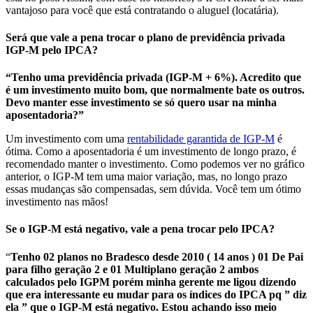
vantajoso para você que está contratando o aluguel (locatária).
Será que vale a pena trocar o plano de previdência privada
IGP-M pelo IPCA?
“Tenho uma previdência privada (IGP-M + 6%). Acredito que
é um investimento muito bom, que normalmente bate os outros.
Devo manter esse investimento se só quero usar na minha
aposentadoria?”
Um investimento com uma
rentabilidade garantida de IGP-M
é
ótima. Como a aposentadoria é um investimento de longo prazo, é
recomendado manter o investimento. Como podemos ver no gráfico
anterior, o IGP-M tem uma maior variação, mas, no longo prazo
essas mudanças são compensadas, sem dúvida. Você tem um ótimo
investimento nas mãos!
Se o IGP-M está negativo, vale a pena trocar pelo IPCA?
“
Tenho 02 planos no Bradesco desde 2010 ( 14 anos ) 01 De Pai
para filho geração 2 e 01 Multiplano geração 2 ambos
calculados pelo IGPM porém minha gerente me ligou dizendo
que era interessante eu mudar para os índices do IPCA pq ” diz
ela ” que o IGP-M está negativo. Estou achando isso meio