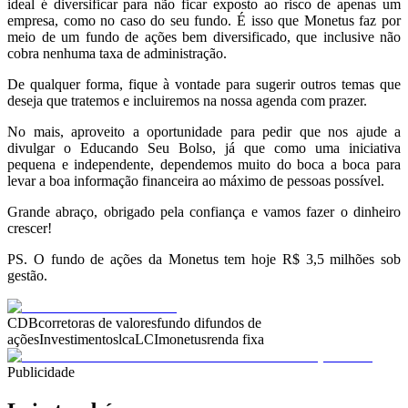
ideal é diversificar para não ficar exposto ao risco de apenas um
empresa, como no caso do seu fundo. É isso que Monetus faz por
meio de um fundo de ações bem diversificado, que inclusive não
cobra nenhuma taxa de administração.
De qualquer forma, fique à vontade para sugerir outros temas que
deseja que tratemos e incluiremos na nossa agenda com prazer.
No mais, aproveito a oportunidade para pedir que nos ajude a
divulgar o Educando Seu Bolso, já que como uma iniciativa
pequena e independente, dependemos muito do boca a boca para
levar a boa informação financeira ao máximo de pessoas possível.
Grande abraço, obrigado pela confiança e vamos fazer o dinheiro
crescer!
PS. O fundo de ações da Monetus tem hoje R$ 3,5 milhões sob
gestão.
CDB
corretoras de valores
fundo di
fundos de
ações
Investimentos
lca
LCI
monetus
renda fixa
Publicidade