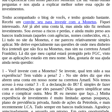
perguntas e nos ajuda a explicar melhor sobre essa opção de
investimentos.
Tenho acompanhado o blog de vocês, e tenho gostado bastante.
Recebi um
convite seu para investir com a Monetus
. Fiquei
interessado. Até já abri uma conta lá, mas ainda não fiz nenhum
investimento. Sou avesso a riscos e perdas, e ainda muito preso aos
bancos tradicionais (aqueles com agências, nomes conhecidos, etc.).
Li tudo no site da Monetus, e me pareceu relativamente simples
aplicar. Me detive especialmente nas questões de onde meu dinheiro
fica (entendi que não fica na Monetus, mas sim na corretora Amaril
Franklin). Lá diz que meu capital estará protegido pelo FGC, visto
que as aplicações estarão em meu nome. Mas, gostaria de sua ajuda
ainda nesta questão:
1 - Você investe com a Monetus? Se investe, qual tem sido a sua
experiência? Tem valido a pena? 2 - No site deles diz que eles
abrem uma conta em nosso nome na corretora Amaril. Nós temos
acesso à essa conta? 3 - E a declaração do IR? É simples de fazer
com as informações que eles passam? (Não quero simplificar uma
coisa e complicar outra. Meu IR eu mesmo que faço...) Minha
experiência de investimento é muito limitada: apenas poupança,
plano de previdência privada, fundo de ações da Petrobrás, e mais
recentemente LCA. Tudo sempre em bancos tradicionais. Agradeço
antecipadamente, e aguardo um retorno. Em outra oportunidade,