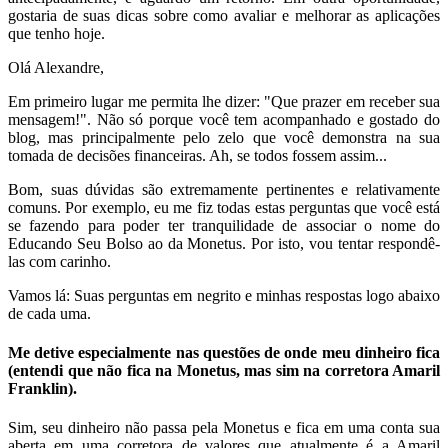
gostaria de suas dicas sobre como avaliar e melhorar as aplicações
que tenho hoje.
Olá Alexandre,
Em primeiro lugar me permita lhe dizer: "Que prazer em receber sua
mensagem!". Não só porque você tem acompanhado e gostado do
blog, mas principalmente pelo zelo que você demonstra na sua
tomada de decisões financeiras. Ah, se todos fossem assim...
Bom, suas dúvidas são extremamente pertinentes e relativamente
comuns. Por exemplo, eu me fiz todas estas perguntas que você está
se fazendo para poder ter tranquilidade de associar o nome do
Educando Seu Bolso ao da Monetus. Por isto, vou tentar respondê-
las com carinho.
Vamos lá: Suas perguntas em negrito e minhas respostas logo abaixo
de cada uma.
Me detive especialmente nas questões de onde meu dinheiro fica
(entendi que não fica na Monetus, mas sim na corretora Amaril
Franklin).
Sim, seu dinheiro não passa pela Monetus e fica em uma conta sua
aberta em uma corretora de valores que atualmente é a Amaril