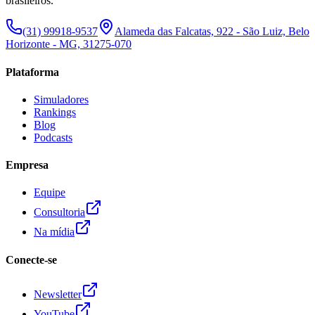
brasileiros.
(31) 99918-9537
Alameda das Falcatas, 922 - São Luiz, Belo
Horizonte - MG, 31275-070
Plataforma
Simuladores
Rankings
Blog
Podcasts
Empresa
Equipe
Consultoria
Na mídia
Conecte-se
Newsletter
YouTube