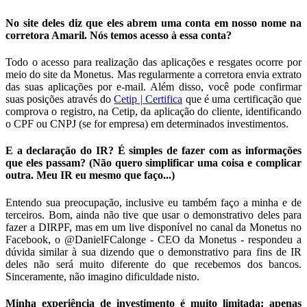
No site deles diz que eles abrem uma conta em nosso nome na
corretora Amaril. Nós temos acesso à essa conta?
Todo o acesso para realização das aplicações e resgates ocorre por
meio do site da Monetus. Mas regularmente a corretora envia extrato
das suas aplicações por e-mail. Além disso, você pode confirmar
suas posições através do
Cetip | Certifica
que é uma certificação que
comprova o registro, na Cetip, da aplicação do cliente, identificando
o CPF ou CNPJ (se for empresa) em determinados investimentos.
E a declaração do IR? É simples de fazer com as informações
que eles passam? (Não quero simplificar uma coisa e complicar
outra. Meu IR eu mesmo que faço...)
Entendo sua preocupação, inclusive eu também faço a minha e de
terceiros. Bom, ainda não tive que usar o demonstrativo deles para
fazer a DIRPF, mas em um live disponível no canal da Monetus no
Facebook, o @DanielFCalonge - CEO da Monetus - respondeu a
dúvida similar à sua dizendo que o demonstrativo para fins de IR
deles não será muito diferente do que recebemos dos bancos.
Sinceramente, não imagino dificuldade nisto.
Minha experiência de investimento é muito limitada: apenas