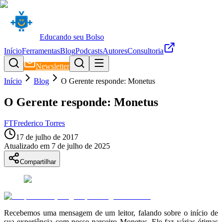
Educando seu Bolso
Início
Ferramentas
Blog
Podcasts
Autores
Consultoria
Newsletter
Início
Blog
O Gerente responde: Monetus
O Gerente responde: Monetus
FT
Frederico Torres
17 de julho de 2017
Atualizado em
7 de julho de 2025
Compartilhar
Recebemos uma mensagem de um leitor, falando sobre o início de
sua experiência com nosso parceiro Monetus. Ele faz várias ótimas