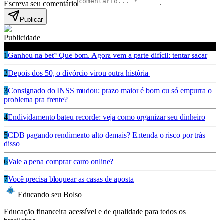
Escreva seu comentário
Publicar
Publicidade
Leia também
1
Ganhou na bet? Que bom. Agora vem a parte difícil: tentar sacar
2
Depois dos 50, o divórcio virou outra história
3
Consignado do INSS mudou: prazo maior é bom ou só empurra o
problema pra frente?
4
Endividamento bateu recorde: veja como organizar seu dinheiro
5
CDB pagando rendimento alto demais? Entenda o risco por trás
disso
6
Vale a pena comprar carro online?
7
Você precisa bloquear as casas de aposta
Educando seu Bolso
Educação financeira acessível e de qualidade para todos os