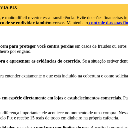
VIA PIX
, é muito difícil reverter essa transferência. Evite decisões financeiras
isco de se endividar também cresce.
Mantenha o
controle das suas f
ecem para proteger você contra perdas
em casos de fraudes ou erros
nheiro por engano.
ra e apresentar as evidências do ocorrido
. Se a situação estiver den
ara entender exatamente o que está incluído na cobertura e como solicit
o em espécie diretamente em lojas e estabelecimentos comerciais
. Pa
 diferença importante: ele acontece no momento de uma compra. Ness
lo Pix e recebe 15 reais de troco em dinheiro na própria cafeteria.
alidades
, mas sim a
mudança nos limites de uso
. A partir da normati