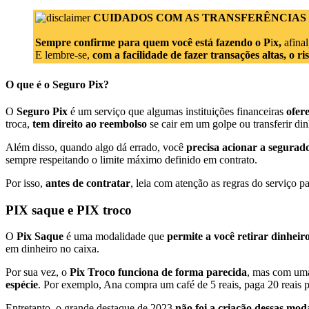
CUIDADOS COM AS TRANSFERÊNCIAS 
Sempre confirme para quem você está fazendo o P
i
x,
afinal
E lembre-se,
com a facilidade de fazer transações altas, o r
O que é o Seguro Pix?
O
Seguro Pix
é um serviço que algumas instituições financeiras
ofer
troca,
tem direito ao reembolso
se cair em um golpe ou transferir di
Além disso, quando algo dá errado, você
precisa acionar a segurado
sempre respeitando o limite máximo definido em contrato.
Por isso,
antes de contratar
, leia com atenção as regras do serviço p
PIX saque e PIX troco
O
Pix Saque
é uma modalidade que
permite a você retirar dinheir
em dinheiro no caixa.
Por sua vez, o
Pix Troco funciona de forma parecida
, mas com uma
espécie
. Por exemplo, Ana compra um café de 5 reais, paga 20 reais pe
Entretanto, o grande destaque de 2023
não foi a criação dessas mod