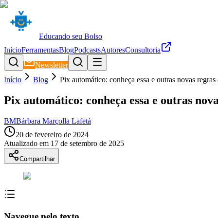
Educando seu Bolso
Início
Ferramentas
Blog
Podcasts
Autores
Consultoria
Newsletter
Início
Blog
Pix automático: conheça essa e outras novas regra
Pix automático: conheça essa e outras nov
BM
Bárbara Marçolla Lafetá
20 de fevereiro de 2024
Atualizado em
17 de setembro de 2025
Compartilhar
Navegue pelo texto