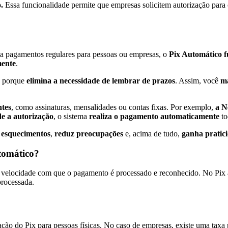
o.
Essa funcionalidade permite que empresas solicitem autorização para
a pagamentos regulares para pessoas ou empresas, o
Pix Automático f
mente
.
, porque
elimina a necessidade de lembrar de prazos
. Assim, você
ma
ntes
, como assinaturas, mensalidades ou contas fixas. Por exemplo,
a N
e a autorização
, o sistema
realiza o pagamento automaticamente
to
a esquecimentos
,
reduz preocupações
e, acima de tudo,
ganha pratici
utomático?
 a velocidade com que o pagamento é processado e reconhecido. No Pix a
processada.
o do Pix para pessoas físicas. No caso de empresas, existe uma taxa pa