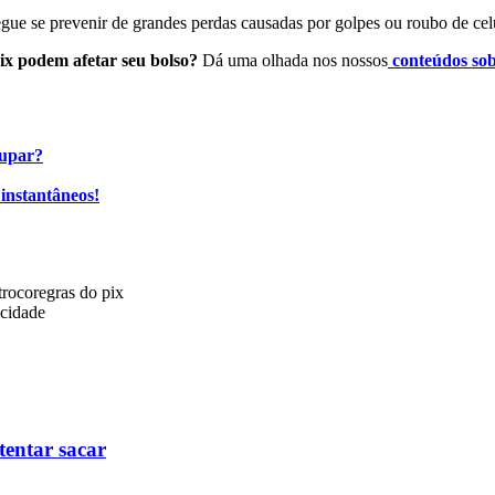
ue se prevenir de grandes perdas causadas por golpes ou roubo de cel
ix podem afetar seu bolso?
Dá uma olhada nos nossos
conteúdos sob
oupar?
instantâneos!
troco
regras do pix
icidade
tentar sacar