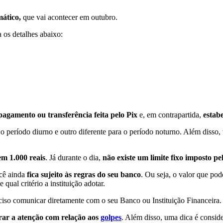
ático,
que vai acontecer em outubro.
a os detalhes abaixo:
agamento ou transferência feita pelo Pix
e, em contrapartida,
estab
a o período diurno e outro diferente para o período noturno. Além disso
em 1.000 reais
. Já durante o dia,
não existe um limite fixo imposto pe
ocê ainda
fica sujeito às regras do seu banco
. Ou seja, o valor que po
qual critério a instituição adotar.
eciso comunicar diretamente com o seu Banco ou Instituição Financeira
ar a atenção com relação aos
golpes
. Além disso, uma dica é consid