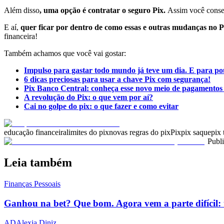
Além disso
, uma opção é contratar o seguro Pix.
Assim você conseg
E aí,
quer ficar por dentro de como essas e outras mudanças no P
financeira!
Também achamos que você vai gostar:
Impulso para gastar todo mundo já teve um dia. E para p
6 dicas preciosas para usar a chave Pix com segurança!
Pix Banco Central: conheça esse novo meio de pagamentos 
A revolução do Pix: o que vem por aí?
Cai no golpe do pix: o que fazer e como evitar
educação financeira
limites do pix
novas regras do pix
Pix
pix saque
pix 
Publ
Leia também
Finanças Pessoais
Ganhou na bet? Que bom. Agora vem a parte difícil: 
AD
Alexia Diniz