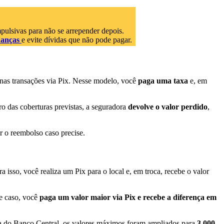
 impulsivas para não se arrepender depois.
inanças
e evite dívidas que não pode pagar.
 nas transações via Pix. Nesse modelo, você
paga uma taxa
e, em
tro das coberturas previstas, a seguradora
devolve o valor perdido
,
ar o reembolso caso precise.
ra isso, você realiza um Pix para o local e, em troca, recebe o valor
e caso, você
paga um valor maior via Pix e recebe a diferença em
va do Banco Central, os valores máximos foram ampliados para
3.000