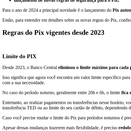
lançamento de novas regras de segurança para o Pix;
Para o ano de 2024 a principal novidade é o lançamento do
Pix autom
Então, para entender em detalhes sobre as novas regras do Pix, confir
Regras do Pix vigentes desde 2023
Limite do PIX
Desde 2023, o Banco Central
eliminou o limite máximo para cada p
Isso significa que agora você encontra um valor limite específico par
com a sua necessidade.
No caso do período noturno, geralmente entre 20h e 6h, o limite
fica 
Entretanto, ao realizar pagamentos ou transferências nesse horário, v
transferência TED ou ao limite do seu cartão de débito, dependendo de 
Caso você precise mudar o limite do Pix para períodos noturnos é pr
Apesar dessas mudanças trazerem mais flexibilidade, é preciso
redobr