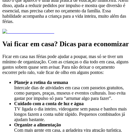
tudo o que aparece é uma aula prática de educação financeira. Além
disso, ajuda a reduzir pedidos por impulso e mostra que diversão é
essencial, mas precisa caber no orçamento da família. Essa
habilidade acompanha a criança para a vida inteira, muito além das
férias.
Vai ficar em casa? Dicas para economizar
Ficar em casa nas férias pode ajudar a poupar, mas só se tiver um
mínimo de organização. Com as crianças o dia todo em casa, alguns
gastos sobem quase sem avisar. Para não deixar o orçamento
escorrer pelo ralo, vale ficar de olho em alguns pontos:
Planeje a rotina da semana
Intercale dias de atividades em casa com passeios gratuitos,
como parques, praças, museus e eventos culturais. Isso evita
gastar por impulso só para “arrumar algo para fazer”.
Cuidado com a conta de luz e água
TV ligada o dia inteiro, videogame sem pausa e banhos mais
longos fazem a conta subir rápido. Pequenos combinados já
ajudam bastante.
Organize a alimentação
Com mais gente em casa, a geladeira vira atração turística.