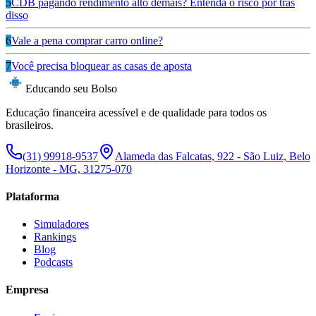
5
CDB pagando rendimento alto demais? Entenda o risco por trás
disso
6
Vale a pena comprar carro online?
7
Você precisa bloquear as casas de aposta
Educando seu Bolso
Educação financeira acessível e de qualidade para todos os
brasileiros.
(31) 99918-9537
Alameda das Falcatas, 922 - São Luiz, Belo
Horizonte - MG, 31275-070
Plataforma
Simuladores
Rankings
Blog
Podcasts
Empresa