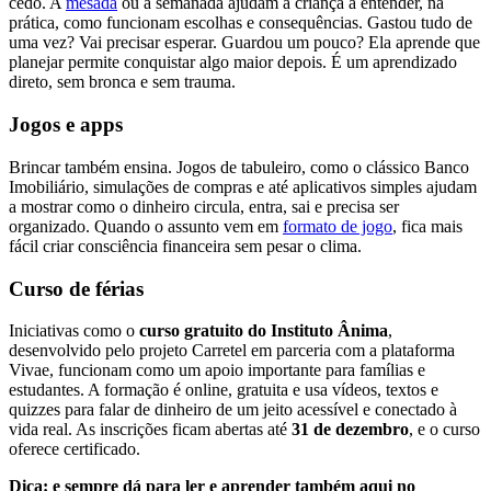
cedo. A
mesada
ou a semanada ajudam a criança a entender, na
prática, como funcionam escolhas e consequências. Gastou tudo de
uma vez? Vai precisar esperar. Guardou um pouco? Ela aprende que
planejar permite conquistar algo maior depois. É um aprendizado
direto, sem bronca e sem trauma.
Jogos e apps
Brincar também ensina. Jogos de tabuleiro, como o clássico Banco
Imobiliário, simulações de compras e até aplicativos simples ajudam
a mostrar como o dinheiro circula, entra, sai e precisa ser
organizado. Quando o assunto vem em
formato de jogo
, fica mais
fácil criar consciência financeira sem pesar o clima.
Curso de férias
Iniciativas como o
curso gratuito do Instituto Ânima
,
desenvolvido pelo projeto Carretel em parceria com a plataforma
Vivae, funcionam como um apoio importante para famílias e
estudantes. A formação é online, gratuita e usa vídeos, textos e
quizzes para falar de dinheiro de um jeito acessível e conectado à
vida real. As inscrições ficam abertas até
31 de dezembro
, e o curso
oferece certificado.
Dica: e sempre dá para ler e aprender também aqui no