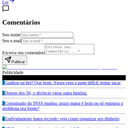
Ler
Comentários
Seu nome
Seu e-mail
Escreva seu comentário
Publicar
Publicidade
Leia também
1
Ganhou na bet? Que bom. Agora vem a parte difícil: tentar sacar
2
Depois dos 50, o divórcio virou outra história
3
Consignado do INSS mudou: prazo maior é bom ou só empurra o
problema pra frente?
4
Endividamento bateu recorde: veja como organizar seu dinheiro