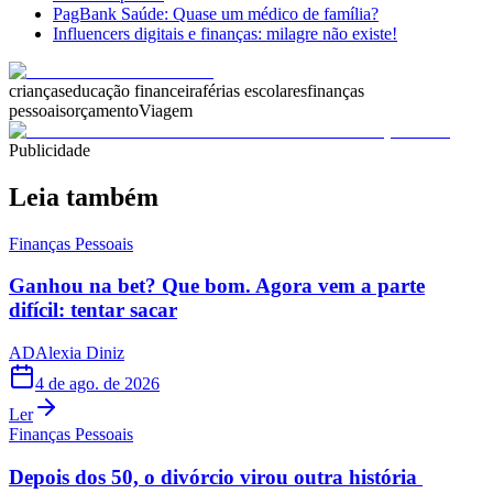
PagBank Saúde: Quase um médico de família?
Influencers digitais e finanças: milagre não existe!
crianças
educação financeira
férias escolares
finanças
pessoais
orçamento
Viagem
Publicidade
Leia também
Finanças Pessoais
Ganhou na bet? Que bom. Agora vem a parte
difícil: tentar sacar
AD
Alexia Diniz
4 de ago. de 2026
Ler
Finanças Pessoais
Depois dos 50, o divórcio virou outra história