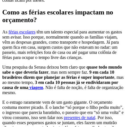
contas ficam por meses.
Como as férias escolares impactam no
orçamento?
As
férias escolares
têm um talento especial para aumentar os gastos
sem avisar. Isso porque, normalmente quando as famílias viajam,
vêm as despesas grandes, como transporte e hospedagem. Já para
quem fica em casa, surgem custos que não estavam no radar: um
passeio, mais refeições fora de casa ou até pagar uma colônia de
férias para ocupar o tempo livre das crianças.
Uma pesquisa da Serasa deixou bem claro que
quase todo mundo
sabe o que deveria fazer
, mas nem sempre faz.
9 em cada 10
brasileiros dizem que planejar as férias é super importante
, mas
ao mesmo tempo,
3 em cada 10 pessoas já se endividaram por
causa de uma
viagem
. Não é falta de noção, é falta de organização
mesmo.
E o estrago raramente vem de um gasto gigante. O orçamento
costuma morrer picado. É o lanche “só porque o filho pediu muito”,
o ingresso que parecia baratinho, o passeio que era “só uma volta” e
virou consumo, isso sem falar nos
presentes de natal
. Por isso,
quando esses pequenos gastos se juntam, eles fazem um mutirão