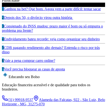
Publicidade
Leia também
1
Ganhou na bet? Que bom. Agora vem a parte difícil: tentar sacar
2
Depois dos 50, o divórcio virou outra história
3
Consignado do INSS mudou: prazo maior é bom ou só empurra o
problema pra frente?
4
Endividamento bateu recorde: veja como organizar seu dinheiro
5
CDB pagando rendimento alto demais? Entenda o risco por trás
disso
6
Vale a pena comprar carro online?
7
Você precisa bloquear as casas de aposta
Educando seu Bolso
Educação financeira acessível e de qualidade para todos os
brasileiros.
(31) 99918-9537
Alameda das Falcatas, 922 - São Luiz, Belo
Horizonte - MG, 31275-070