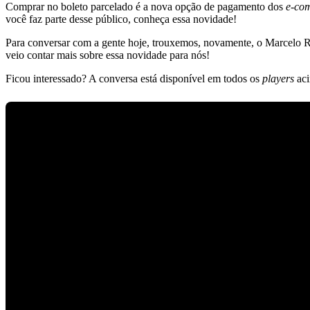
Comprar no boleto parcelado é a nova opção de pagamento dos
e-com
você faz parte desse público, conheça essa novidade!
Para conversar com a gente hoje, trouxemos, novamente, o Marcel
veio contar mais sobre essa novidade para nós!
Ficou interessado? A conversa está disponível em todos os
players
aci