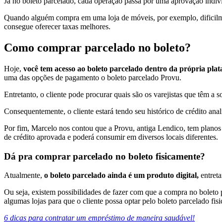
Já no boleto parcelado, cada operação passa por uma aprovação individu
Quando alguém compra em uma loja de móveis, por exemplo, dificilme
consegue oferecer taxas melhores.
Como comprar parcelado no boleto?
Hoje,
você tem acesso ao boleto parcelado dentro da própria plat
uma das opções de pagamento o boleto parcelado Provu.
Entretanto, o cliente pode procurar quais são os varejistas que têm a
Consequentemente, o cliente estará tendo seu histórico de crédito anal
Por fim, Marcelo nos contou que a Provu, antiga Lendico, tem planos p
de crédito aprovada e poderá consumir em diversos locais diferentes.
Dá pra comprar parcelado no boleto fisicamente?
Atualmente,
o boleto parcelado ainda é um produto digital,
entret
Ou seja, existem possibilidades de fazer com que a compra no boleto
algumas lojas para que o cliente possa optar pelo boleto parcelado fis
6 dicas para contratar um empréstimo de maneira saudável!