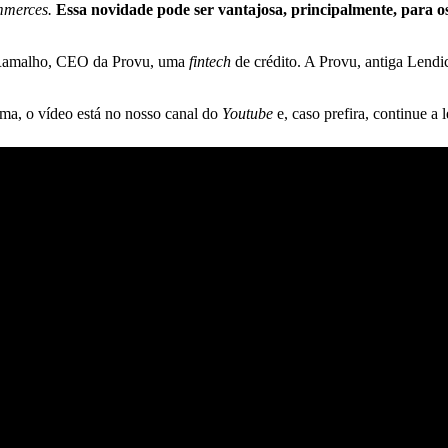
merces.
Essa novidade pode ser vantajosa, principalmente, para os
o Ramalho, CEO da Provu, uma
fintech
de crédito. A Provu, antiga Lendi
ma, o vídeo está no nosso canal do
Youtube
e, caso prefira, continue a l