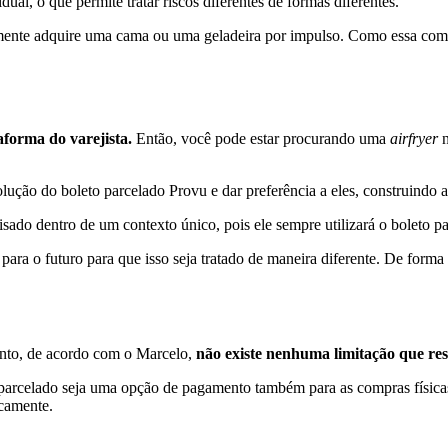
al, o que permite tratar riscos diferentes de formas diferentes.
nte adquire uma cama ou uma geladeira por impulso. Como essa compra 
aforma do varejista.
Então, você pode estar procurando uma
airfryer
n
 solução do boleto parcelado Provu e dar preferência a eles, construind
isado dentro de um contexto único, pois ele sempre utilizará o boleto pa
ara o futuro para que isso seja tratado de maneira diferente. De forma
anto, de acordo com o Marcelo,
não existe nenhuma limitação que rest
 parcelado seja uma opção de pagamento também para as compras físicas
icamente.