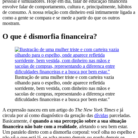
pessoal e simuladores. Hoje em dia, falar de educação financeira
envolve falar de comportamento, cultura e, principalmente, hábitos
de consumo. A nossa relação com dinheiro está intimamente ligada a
como a gente se compara e se mede a partir do que os outros
mostram.
O que é dismorfia financeira?
Ilustração de uma mulher triste e com carteira vazia
olhando para o espelho, onde aparece refletida
sorridente, bem vestida, com dinheiro nas mãos e
sacolas de compras, representando a diferença entre
dificuldades financeiras e a busca por bem estar."
A expressão nasceu em um artigo do
The New York Times
e já
circula por aí como diagnóstico da geração das
dívidas
parceladas.
Basicamente, é
quando a sua percepção sobre a sua situação
financeira não bate com a realidade
, afetando o seu bem estar.
Um paralelo direto com a dismorfia corporal: você olha no espelho e
não vê o que está lá, se acha magro demais ou gordo demais se