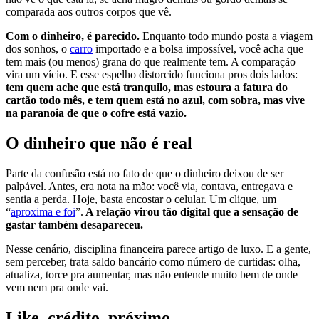
comparada aos outros corpos que vê.
Com o dinheiro, é parecido.
Enquanto todo mundo posta a viagem
dos sonhos, o
carro
importado e a bolsa impossível, você acha que
tem mais (ou menos) grana do que realmente tem. A comparação
vira um vício. E esse espelho distorcido funciona pros dois lados:
tem quem ache que está tranquilo, mas estoura a fatura do
cartão todo mês, e tem quem está no azul, com sobra, mas vive
na paranoia de que o cofre está vazio.
O dinheiro que não é real
Parte da confusão está no fato de que o dinheiro deixou de ser
palpável. Antes, era nota na mão: você via, contava, entregava e
sentia a perda. Hoje, basta encostar o celular. Um clique, um
“
aproxima e foi
”.
A relação virou tão digital que a sensação de
gastar também desapareceu.
Nesse cenário, disciplina financeira parece artigo de luxo. E a gente,
sem perceber, trata saldo bancário como número de curtidas: olha,
atualiza, torce pra aumentar, mas não entende muito bem de onde
vem nem pra onde vai.
Like, crédito, próximo