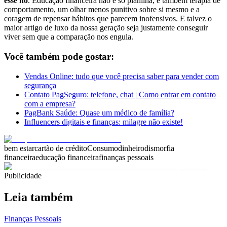
esse nó
. Educação financeira não é só planilha, é também terapia de
comportamento, um olhar menos punitivo sobre si mesmo e a
coragem de repensar hábitos que parecem inofensivos. E talvez o
maior artigo de luxo da nossa geração seja justamente conseguir
viver sem que a comparação nos engula.
Você também pode gostar:
Vendas Online: tudo que você precisa saber para vender com
segurança
Contato PagSeguro: telefone, chat | Como entrar em contato
com a empresa?
PagBank Saúde: Quase um médico de família?
Influencers digitais e finanças: milagre não existe!
bem estar
cartão de crédito
Consumo
dinheiro
dismorfia
financeira
educação financeira
finanças pessoais
Publicidade
Leia também
Finanças Pessoais