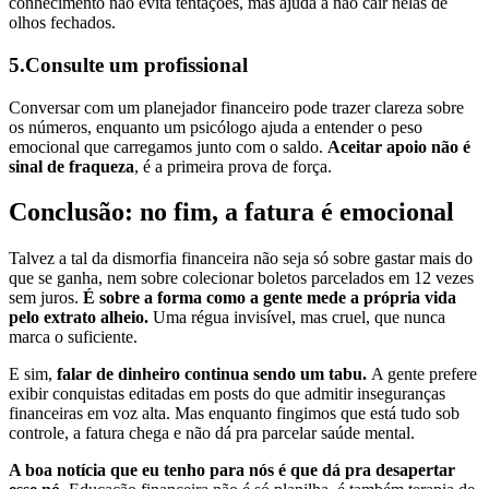
conhecimento não evita tentações, mas ajuda a não cair nelas de
olhos fechados.
5.Consulte um profissional
Conversar com um planejador financeiro pode trazer clareza sobre
os números, enquanto um psicólogo ajuda a entender o peso
emocional que carregamos junto com o saldo.
Aceitar apoio não é
sinal de fraqueza
, é a primeira prova de força.
Conclusão: no fim, a fatura é emocional
Talvez a tal da dismorfia financeira não seja só sobre gastar mais do
que se ganha, nem sobre colecionar boletos parcelados em 12 vezes
sem juros.
É sobre a forma como a gente mede a própria vida
pelo extrato alheio.
Uma régua invisível, mas cruel, que nunca
marca o suficiente.
E sim,
falar de dinheiro continua sendo um tabu.
A gente prefere
exibir conquistas editadas em posts do que admitir inseguranças
financeiras em voz alta. Mas enquanto fingimos que está tudo sob
controle, a fatura chega e não dá pra parcelar saúde mental.
A boa notícia que eu tenho para nós é que dá pra desapertar