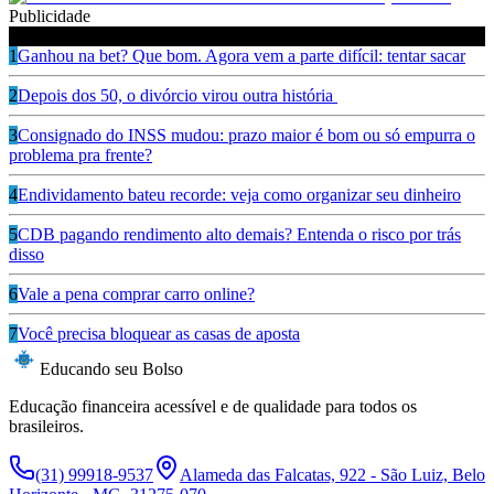
Publicidade
Leia também
1
Ganhou na bet? Que bom. Agora vem a parte difícil: tentar sacar
2
Depois dos 50, o divórcio virou outra história
3
Consignado do INSS mudou: prazo maior é bom ou só empurra o
problema pra frente?
4
Endividamento bateu recorde: veja como organizar seu dinheiro
5
CDB pagando rendimento alto demais? Entenda o risco por trás
disso
6
Vale a pena comprar carro online?
7
Você precisa bloquear as casas de aposta
Educando seu Bolso
Educação financeira acessível e de qualidade para todos os
brasileiros.
(31) 99918-9537
Alameda das Falcatas, 922 - São Luiz, Belo