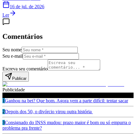
16 de jul. de 2026
Ler
Comentários
Seu nome
Seu e-mail
Escreva seu comentário
Publicar
Publicidade
Leia também
1
Ganhou na bet? Que bom. Agora vem a parte difícil: tentar sacar
2
Depois dos 50, o divórcio virou outra história
3
Consignado do INSS mudou: prazo maior é bom ou só empurra o
problema pra frente?