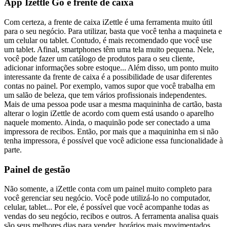
App Izettle Go e frente de caixa
Com certeza, a frente de caixa iZettle é uma ferramenta muito útil
para o seu negócio. Para utilizar, basta que você tenha a maquineta e
um celular ou tablet. Contudo, é mais recomendado que você use
um tablet. Afinal, smartphones têm uma tela muito pequena. Nele,
você pode fazer um catálogo de produtos para o seu cliente,
adicionar informações sobre estoque... Além disso, um ponto muito
interessante da frente de caixa é a possibilidade de usar diferentes
contas no painel. Por exemplo, vamos supor que você trabalha em
um salão de beleza, que tem vários profissionais independentes.
Mais de uma pessoa pode usar a mesma maquininha de cartão, basta
alterar o login iZettle de acordo com quem está usando o aparelho
naquele momento. Ainda, o maquinão pode ser conectado a uma
impressora de recibos. Então, por mais que a maquininha em si não
tenha impressora, é possível que você adicione essa funcionalidade à
parte.
Painel de gestão
Não somente, a iZettle conta com um painel muito completo para
você gerenciar seu negócio. Você pode utilizá-lo no computador,
celular, tablet... Por ele, é possível que você acompanhe todas as
vendas do seu negócio, recibos e outros. A ferramenta analisa quais
são seus melhores dias para vender, horários mais movimentados.