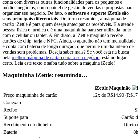
conta com diversas outras funcionalidades para os pequenos e
médios negócios, como painel de gestão de vendas e propostas para
organizar seu negócio. De fato, o
software e suporte iZettle são
seus principais diferenciais
. De forma resumida, a máquina de
cartão iZettle é para quem deseja antecipar os recebíveis. Ela atende
pessoa física e jurídica e é uma maquininha para ser utilizada junto
com o celular ou tablet. Além disso, a iZettle maquinão recebe
cartões de chip, tarja e NFC. Ainda, o aparelho não tem mensalidade
e conta com bateria de longa duração, que permite um dia inteiro de
vendas sem problemas. Deseja saber mais? Se você está na busca
pela
melhor máquina de cartão para o seu negócio
, está no lugar
certo. Leia este texto e saiba tudo sobre a máquina iZettle!
Maquininha iZettle: resumindo…
iZettle Maquinão
Preço maquininha de cartão
12x de R$14,90 (R$17
Conexão
Recibo
S
Suporte para
Cartão d
Recebimento do dinheiro
Direto 
Bateria
8h