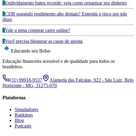
4
Endividamento bateu recorde: veja como organizar seu dinheiro
5
CDB pagando rendimento alto demais? Entenda o risco por trás
disso
6
Vale a pena comprar carro online?
7
Você precisa bloquear as casas de aposta
Educando seu Bolso
Educação financeira acessível e de qualidade para todos os
brasileiros.
(31) 99918-9537
Alameda das Falcatas, 922 - São Luiz, Belo
Horizonte - MG, 31275-070
Plataforma
Simuladores
Rankings
Blog
Podcasts