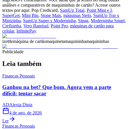
análises e comparativos de maquininhas de cartão? Acesse outros
textos por aqui: Pop Credicard,
SumUp Total
,
Point Mini e I
,
SuperGet
,
Mini Bin
,
Stone Mais
,
máquinas Stelo
,
SumUp Top x
Minizinha
,
SumUp Super x Moderninha
,
Sipag
,
Moderninha Smart
,
Crefisinha
,
Vero Banrisul
,
Point Pro
,
máquinas de cartão para
celular
,
InfinitePay
.
izettle
máquina de cartão
maquineta
maquininha
maquininhas
Publicidade
Leia também
Finanças Pessoais
Ganhou na bet? Que bom. Agora vem a parte
difícil: tentar sacar
AD
Alexia Diniz
4 de ago. de 2026
Ler
Finanças Pessoais