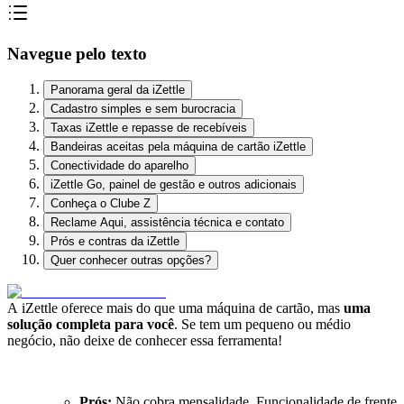
Navegue pelo texto
Panorama geral da iZettle
Cadastro simples e sem burocracia
Taxas iZettle e repasse de recebíveis
Bandeiras aceitas pela máquina de cartão iZettle
Conectividade do aparelho
iZettle Go, painel de gestão e outros adicionais
Conheça o Clube Z
Reclame Aqui, assistência técnica e contato
Prós e contras da iZettle
Quer conhecer outras opções?
A iZettle oferece mais do que uma máquina de cartão, mas
uma
solução completa para você
. Se tem um pequeno ou médio
negócio, não deixe de conhecer essa ferramenta!
Prós:
Não cobra mensalidade. Funcionalidade de frente