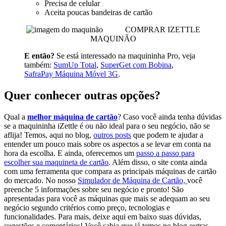
Precisa de celular
Aceita poucas bandeiras de cartão
COMPRAR IZETTLE
MAQUINÃO
E então?
Se está interessado na maquininha Pro, veja
também:
SumUp Total
,
SuperGet com Bobina
,
SafraPay Máquina Móvel 3G
.
Quer conhecer outras opções?
Qual a
melhor máquina de cartão
? Caso você ainda tenha dúvidas
se a maquininha iZettle é ou não ideal para o seu negócio, não se
aflija! Temos, aqui no blog,
outros posts
que podem te ajudar a
entender um pouco mais sobre os aspectos a se levar em conta na
hora da escolha. E ainda, oferecemos um
passo a passo para
escolher sua maquineta de cartão
. Além disso, o site conta ainda
com uma ferramenta que compara as principais máquinas de cartão
do mercado. No nosso
Simulador de Máquina de Cartão,
você
preenche 5 informações sobre seu negócio e pronto! São
apresentadas para você as máquinas que mais se adequam ao seu
negócio segundo critérios como preço, tecnologias e
funcionalidades. Para mais, deixe aqui em baixo suas dúvidas,
sugestões e comentários! Você sabia que já temos no blog outras