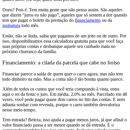
Doeu? Pois é. Tem muita gente que não pensa assim. São aqueles
que dizem “juros eu não pago”, aqueles que só sentem a dor quando
tem que pagar o boleto da prestação do
financiamento
ou da
assinat
u
ra
todo mês.
Então, não se iluda, saiba que pagamos de um jeito ou de outro. Por
isso, disponibilizamos essa calculadora gratuita para que você faça
suas próprias contas e desbanque aquele seu cunhado mala no
próximo churrasco da família.
Financiamento: a cilada da parcela que cabe no bolso
Financiar parece a saída de quem quer o carro agora, mas não tem
todo dinheiro na mão. Mas a conta não é tão bonita quanto parece.
Além de todos os custos que você teria comprando à vista, entra
aqui o rei da festa: o juro. Em média, 2,0% ao mês. Parcelado em 48
vezes, você pode pagar quase dois carros no fim das contas. E nem
adianta sonhar com revenda, porque o carro também desvaloriza
nesse meio-tempo.
Tem entrada? Beleza, isso ajuda a pagar menos juros, já que afinal o
valor financiado passa a ser menor quando se dá entrada. E o