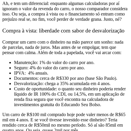
Ah, e tem um diferencial: enquanto algumas calculadoras por aí
ignoram o valor da revenda do carro, o nosso comparador considera
isso. Ou seja, a compra à vista ou o financiamento só entram como
prejuízo real se, no fim, você perder de verdade grana. Justo, né?
Compra à vista: liberdade com sabor de desvalorização
Comprar um carro com o dinheiro na mão parece um sonho: nada
de parcelas, nada de juros. Mas antes de se empolgar, tem que
pensar com calma. Além de toda a papelada, você vai arcar com:
Manutenção: 1% do valor do carro por ano.
Seguro: 4% do valor do carro por ano.
IPVA: 4% anuais.
Documentos: cerca de R$330 por ano (base São Paulo).
Desvalorização: chega a 35% acumulada em 4 anos.
Custo de oportunidade: o quanto seu dinheiro poderia render
líquido de IR 100% do CDI, ou 14,5%, em um aplicação de
renda fixa segura que você encontra na calculadora de
investimentos gratuita do Educando Seu Bolso.
Um carro de R$100 mil comprado hoje pode valer menos de R$65
mil em 4 anos. E se você tivesse investido esse dinheiro? Teria
rendido cerca de R$50mil no mesmo período. Só aí são 85mil em
quatro anos. Ou seja, quase 2mil por mês.