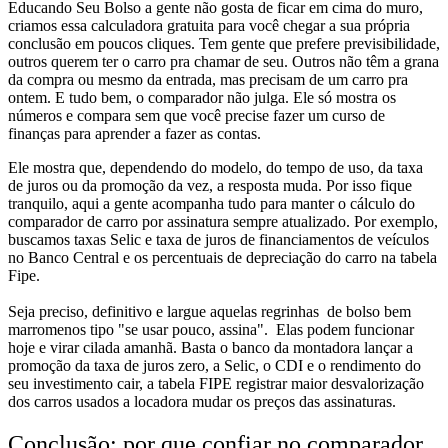
Educando Seu Bolso a gente não gosta de ficar em cima do muro,
criamos essa calculadora gratuita para você chegar a sua própria
conclusão em poucos cliques. Tem gente que prefere previsibilidade,
outros querem ter o carro pra chamar de seu. Outros não têm a grana
da compra ou mesmo da entrada, mas precisam de um carro pra
ontem. E tudo bem, o comparador não julga. Ele só mostra os
números e compara sem que você precise fazer um curso de
finanças para aprender a fazer as contas.
Ele mostra que, dependendo do modelo, do tempo de uso, da taxa
de juros ou da promoção da vez, a resposta muda. Por isso fique
tranquilo, aqui a gente acompanha tudo para manter o cálculo do
comparador de carro por assinatura sempre atualizado. Por exemplo,
buscamos taxas Selic e taxa de juros de financiamentos de veículos
no Banco Central e os percentuais de depreciação do carro na tabela
Fipe.
Seja preciso, definitivo e largue aquelas regrinhas de bolso bem
marromenos
tipo "se usar pouco, assina". Elas podem funcionar
hoje e virar cilada amanhã. Basta o banco da montadora lançar a
promoção da taxa de juros zero, a Selic, o CDI e o rendimento do
seu investimento cair, a tabela FIPE registrar maior desvalorização
dos carros usados a locadora mudar os preços das assinaturas.
Conclusão: por que confiar no comparador