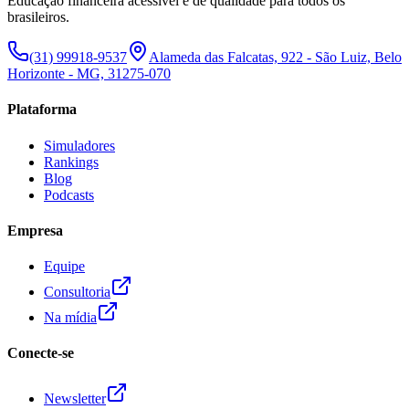
Educação financeira acessível e de qualidade para todos os
brasileiros.
(31) 99918-9537
Alameda das Falcatas, 922 - São Luiz, Belo
Horizonte - MG, 31275-070
Plataforma
Simuladores
Rankings
Blog
Podcasts
Empresa
Equipe
Consultoria
Na mídia
Conecte-se
Newsletter