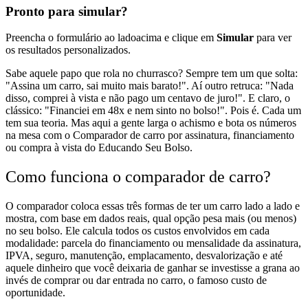
Pronto para simular?
Preencha o formulário
ao lado
acima
e clique em
Simular
para ver
os resultados personalizados.
Sabe aquele papo que rola no churrasco? Sempre tem um que solta:
"Assina um carro, sai muito mais barato!". Aí outro retruca: "Nada
disso, comprei à vista e não pago um centavo de juro!". E claro, o
clássico: "Financiei em 48x e nem sinto no bolso!". Pois é. Cada um
tem sua teoria. Mas aqui a gente larga o achismo e bota os números
na mesa com o Comparador de carro por assinatura, financiamento
ou compra à vista do Educando Seu Bolso.
Como funciona o comparador de carro?
O comparador coloca essas três formas de ter um carro lado a lado e
mostra, com base em dados reais, qual opção pesa mais (ou menos)
no seu bolso. Ele calcula todos os custos envolvidos em cada
modalidade: parcela do financiamento ou mensalidade da assinatura,
IPVA, seguro, manutenção, emplacamento, desvalorização e até
aquele dinheiro que você deixaria de ganhar se investisse a grana ao
invés de comprar ou dar entrada no carro, o famoso custo de
oportunidade.