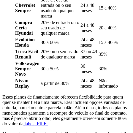
Chevrolet
entrada ou o seu
24 a 48
15 a 40%
Sempre
usado de qualquer
meses
marca
Compra
20% de entrada ou o
24 a 48
Certa
seu usado de
20 a 40%
meses
Hyundai
qualquer marca
Evolution
24 a 48
30 a 60%
15 a 40 %
Honda
meses
Troca Fácil
20% ou o seu usado
37 ou 49
35%
Renault
de qualquer marca
meses
Volkswagen
36
Sempre
30 a 50%
30%
meses
Novo
Nissan
24 a 48
Não
a partir de 30%
Replay
meses
informado
Esses planos de financiamento oferecem flexibilidade para quem
quer se manter fiel a uma marca. Eles incluem opções variadas de
entrada, parcelamento e parcela balão. Além disso, todos os planos
mencionados garantem a recompra do veículo ao final do contrato,
mas é preciso abrir o olho, eles geralmente oferecem somente 80%
do valor da
tabela FIPE.