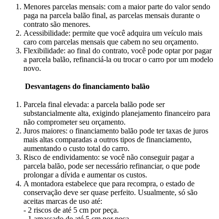
Menores parcelas mensais: com a maior parte do valor sendo
paga na parcela balão final, as parcelas mensais durante o
contrato são menores.
Acessibilidade: permite que você adquira um veículo mais
caro com parcelas mensais que cabem no seu orçamento.
Flexibilidade: ao final do contrato, você pode optar por pagar
a parcela balão, refinanciá-la ou trocar o carro por um modelo
novo.
Desvantagens
do financiamento balão
Parcela final elevada: a parcela balão pode ser
substancialmente alta, exigindo planejamento financeiro para
não comprometer seu orçamento.
Juros maiores: o financiamento balão pode ter taxas de juros
mais altas comparadas a outros tipos de financiamento,
aumentando o custo total do carro.
Risco de endividamento: se você não conseguir pagar a
parcela balão, pode ser necessário refinanciar, o que pode
prolongar a dívida e aumentar os custos.
A montadora estabelece que para recompra, o estado de
conservação deve ser quase perfeito. Usualmente, só são
aceitas marcas de uso até:
- 2 riscos de até 5 cm por peça.
- 1 amassado de até 5 cm por peça.