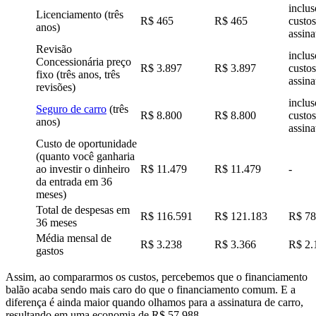
inclus
Licenciamento (três
R$ 465
R$ 465
custos
anos)
assina
Revisão
inclus
Concessionária preço
R$ 3.897
R$ 3.897
custos
fixo (três anos, três
assina
revisões)
inclus
Seguro de carro
(três
R$ 8.800
R$ 8.800
custos
anos)
assina
Custo de oportunidade
(quanto você ganharia
ao investir o dinheiro
R$ 11.479
R$ 11.479
-
da entrada em 36
meses)
Total de despesas em
R$ 116.591
R$ 121.183
R$ 78
36 meses
Média mensal de
R$ 3.238
R$ 3.366
R$ 2.
gastos
Assim, ao compararmos os custos, percebemos que o financiamento
balão acaba sendo mais caro do que o financiamento comum. E a
diferença é ainda maior quando olhamos para a assinatura de carro,
resultando em uma economia de R$ 57.988.