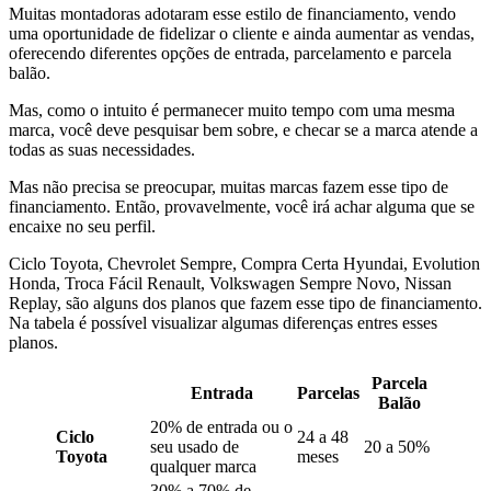
Muitas montadoras adotaram esse estilo de financiamento, vendo
uma oportunidade de fidelizar o cliente e ainda aumentar as vendas,
oferecendo diferentes opções de entrada, parcelamento e parcela
balão.
Mas, como o intuito é permanecer muito tempo com uma mesma
marca, você deve pesquisar bem sobre, e checar se a marca atende a
todas as suas necessidades.
Mas não precisa se preocupar, muitas marcas fazem esse tipo de
financiamento. Então, provavelmente, você irá achar alguma que se
encaixe no seu perfil.
Ciclo Toyota, Chevrolet Sempre, Compra Certa Hyundai, Evolution
Honda, Troca Fácil Renault, Volkswagen Sempre Novo, Nissan
Replay, são alguns dos planos que fazem esse tipo de financiamento.
Na tabela é possível visualizar algumas diferenças entres esses
planos.
Parcela
Entrada
Parcelas
Balão
20% de entrada ou o
Ciclo
24 a 48
seu usado de
20 a 50%
Toyota
meses
qualquer marca
30% a 70% de