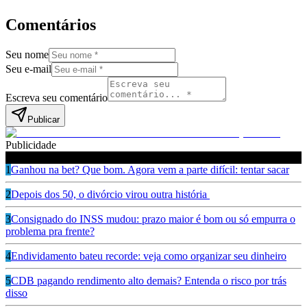
Comentários
Seu nome
Seu e-mail
Escreva seu comentário
Publicar
Publicidade
Leia também
1
Ganhou na bet? Que bom. Agora vem a parte difícil: tentar sacar
2
Depois dos 50, o divórcio virou outra história
3
Consignado do INSS mudou: prazo maior é bom ou só empurra o
problema pra frente?
4
Endividamento bateu recorde: veja como organizar seu dinheiro
5
CDB pagando rendimento alto demais? Entenda o risco por trás
disso