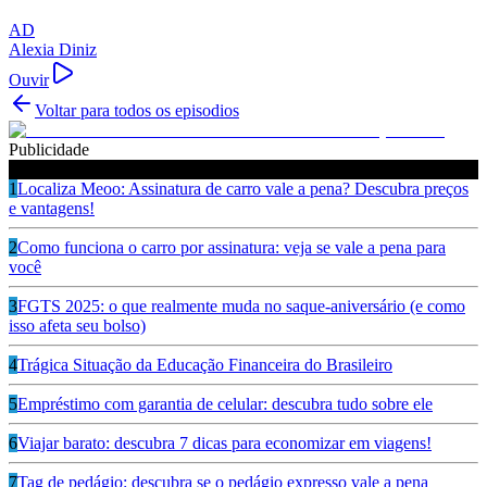
AD
Alexia Diniz
Ouvir
Voltar para todos os episodios
Publicidade
Ouça também
1
Localiza Meoo: Assinatura de carro vale a pena? Descubra preços
e vantagens!
2
Como funciona o carro por assinatura: veja se vale a pena para
você
3
FGTS 2025: o que realmente muda no saque-aniversário (e como
isso afeta seu bolso)
4
Trágica Situação da Educação Financeira do Brasileiro
5
Empréstimo com garantia de celular: descubra tudo sobre ele
6
Viajar barato: descubra 7 dicas para economizar em viagens!
7
Tag de pedágio: descubra se o pedágio expresso vale a pena