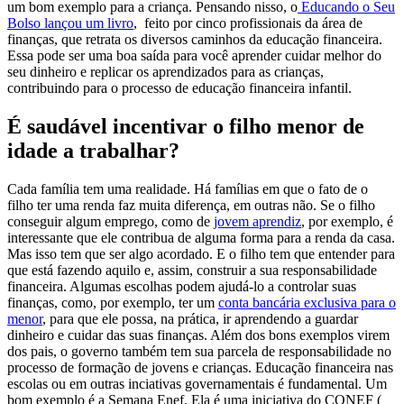
um bom exemplo para a criança. Pensando nisso, o
Educando o Seu
Bolso lançou um livro
, feito por cinco profissionais da área de
finanças, que retrata os diversos caminhos da educação financeira.
Essa pode ser uma boa saída para você aprender cuidar melhor do
seu dinheiro e replicar os aprendizados para as crianças,
contribuindo para o processo de educação financeira infantil.
É saudável incentivar o filho menor de
idade a trabalhar?
Cada família tem uma realidade. Há famílias em que o fato de o
filho ter uma renda faz muita diferença, em outras não. Se o filho
conseguir algum emprego, como de
jovem aprendiz
, por exemplo,
é
interessante que ele contribua de alguma forma para a renda da casa.
Mas isso tem que ser algo acordado. E o filho tem que entender para
que está fazendo aquilo e, assim, construir a sua responsabilidade
financeira. Algumas escolhas podem ajudá-lo a controlar suas
finanças, como, por exemplo, ter um
conta bancária exclusiva para o
menor
, para que ele possa, na prática, ir aprendendo a guardar
dinheiro e cuidar das suas finanças.
Além dos bons exemplos virem
dos pais, o governo também tem sua parcela de responsabilidade no
processo de formação de jovens e crianças. Educação financeira nas
escolas ou em outras inciativas governamentais é fundamental. Um
bom exemplo é a Semana Enef. Ela é uma iniciativa do CONEF (