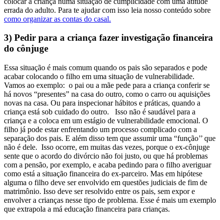
colocar a criança numa situação de cumplicidade com uma atitude
errada do adulto. Para te ajudar com isso leia nosso conteúdo sobre
como organizar as contas do casal.
3) Pedir para a criança fazer investigação financeira
do cônjuge
Essa situação é mais comum quando os pais são separados e pode
acabar colocando o filho em uma situação de vulnerabilidade.
Vamos ao exemplo: o pai ou a mãe pede para a criança conferir se
há novos “presentes” na casa do outro, como o carro ou aquisições
novas na casa. Ou para inspecionar hábitos e práticas, quando a
criança está sob cuidado do outro.
Isso não é saudável para a
criança e a coloca em um estágio de vulnerabilidade emocional. O
filho já pode estar enfrentando um processo complicado com a
separação dos pais. E além disso tem que assumir uma “função’’ que
não é dele. Isso ocorre, em muitas das vezes, porque o ex-cônjuge
sente que o acordo do divórcio não foi justo, ou que há problemas
com a pensão, por exemplo, e acaba pedindo para o filho averiguar
como está a situação financeira do ex-parceiro.
Mas em hipótese
alguma o filho deve ser envolvido em questões judiciais de fim de
matrimônio. Isso deve ser resolvido entre os pais, sem expor e
envolver a crianças nesse tipo de problema. Esse é mais um exemplo
que extrapola a má educação financeira para crianças.