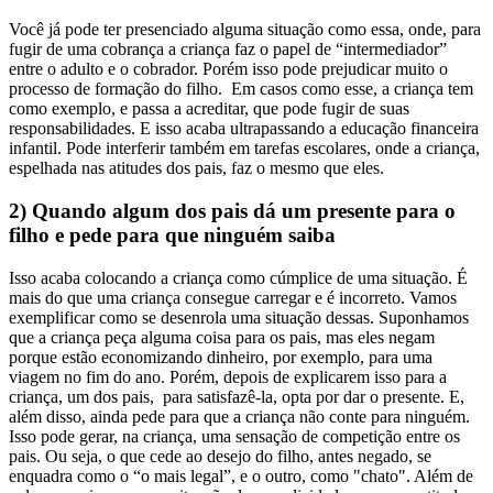
Você já pode ter presenciado alguma situação como essa, onde, para
fugir de uma cobrança a criança faz o papel de “intermediador”
entre o adulto e o cobrador. Porém isso pode prejudicar muito o
processo de formação do filho.
Em casos como esse, a criança tem
como exemplo, e passa a acreditar, que pode fugir de suas
responsabilidades. E isso acaba ultrapassando a educação financeira
infantil. Pode interferir também em tarefas escolares, onde a criança,
espelhada nas atitudes dos pais, faz o mesmo que eles.
2) Quando algum dos pais dá um presente para o
filho e pede para que ninguém saiba
Isso acaba colocando a criança como cúmplice de uma situação. É
mais do que uma criança consegue carregar e é incorreto. Vamos
exemplificar como se desenrola uma situação dessas.
Suponhamos
que a criança peça alguma coisa para os pais, mas eles negam
porque estão economizando dinheiro, por exemplo, para uma
viagem no fim do ano. Porém, depois de explicarem isso para a
criança, um dos pais, para satisfazê-la, opta por dar o presente. E,
além disso, ainda pede para que a criança não conte para ninguém.
Isso pode gerar, na criança, uma sensação de competição entre os
pais. Ou seja, o que cede ao desejo do filho, antes negado, se
enquadra como o “o mais legal”, e o outro, como "chato". Além de