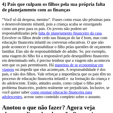
4) Pais que culpam os filhos pela sua própria falta
de planejamento com as finanças
“Você só dá despesa, menino”. Frases como essas são péssimas para
o desenvolvimento infantil, pois a criança acaba se enxergando
como um peso para os pais. Os jovens não podem ser
responsabilizadas pela
falta de planejamento financeiro da casa
.
Envolver os filhos desde cedo nas finanças do lar é bom, mas com
educação financeira infantil ou conversas educativas. O que não
pode acontecer é responsabilizar o filho pelas questões de orçamento
familiar. Elas são de responsabilidade do adulto.
Se, por exemplo,
uma viagem do filho foi a responsável pelo desequilíbrio financeiro
em determinado mês, é preciso lembrar que a viagem não aconteceu
sem que os pais permitissem. Há
maneiras de se economizar em
viagens
ou impedir que elas aconteçam. A responsabilidade é dos
pais, e não dos filhos.
Vale reforçar a importância que os pais têm no
processo de educação financeira infantil e na formação da criança e
do adolescente. Então, atitudes assim, como culpar o filho pelo
problema financeiro, podem realmente ser prejudiciais. Inclusive, s
e
você quiser saber
como ensinar educação financeira para
adolescentes
, acesse outro conteúdo completo sobre o assunto.
Anotou o que não fazer? Agora veja