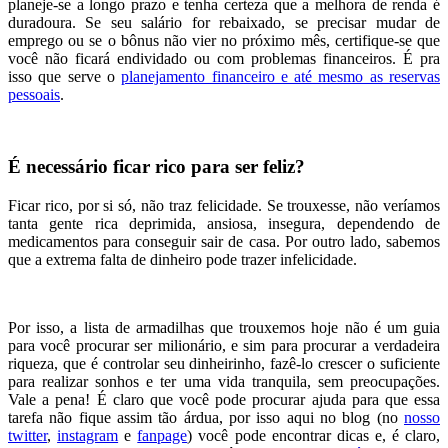
planeje-se a longo prazo e tenha certeza que a melhora de renda é
duradoura. Se seu salário for rebaixado, se precisar mudar de
emprego ou se o bônus não vier no próximo mês, certifique-se que
você não ficará endividado ou com problemas financeiros. É pra
isso que serve o
planejamento financeiro e até mesmo as reservas
pessoais
.
É necessário ficar rico para ser feliz?
Ficar rico, por si só, não traz felicidade. Se trouxesse, não veríamos
tanta gente rica deprimida, ansiosa, insegura, dependendo de
medicamentos para conseguir sair de casa. Por outro lado, sabemos
que a extrema falta de dinheiro pode trazer infelicidade.
Por isso, a lista de armadilhas que trouxemos hoje não é um guia
para você procurar ser milionário, e sim para procurar a verdadeira
riqueza, que é controlar seu dinheirinho, fazê-lo crescer o suficiente
para realizar sonhos e ter uma vida tranquila, sem preocupações.
Vale a pena! É claro que você pode procurar ajuda para que essa
tarefa não fique assim tão árdua, por isso aqui no blog (no
nosso
twitter
,
instagram
e
fanpage
) você pode encontrar dicas e, é claro,