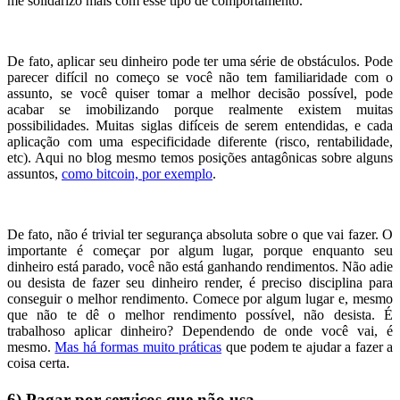
me solidarizo mais com esse tipo de comportamento.
De fato, aplicar seu dinheiro pode ter uma série de obstáculos. Pode
parecer difícil no começo se você não tem familiaridade com o
assunto, se você quiser tomar a melhor decisão possível, pode
acabar se imobilizando porque realmente existem muitas
possibilidades. Muitas siglas difíceis de serem entendidas, e cada
aplicação com uma especificidade diferente (risco, rentabilidade,
etc). Aqui no blog mesmo temos posições antagônicas sobre alguns
assuntos,
como bitcoin, por exemplo
.
De fato, não é trivial ter segurança absoluta sobre o que vai fazer. O
importante é começar por algum lugar, porque enquanto seu
dinheiro está parado, você não está ganhando rendimentos. Não adie
ou desista de fazer seu dinheiro render, é preciso disciplina para
conseguir o melhor rendimento. Comece por algum lugar e, mesmo
que não te dê o melhor rendimento possível, não desista. É
trabalhoso aplicar dinheiro? Dependendo de onde você vai, é
mesmo.
Mas há formas muito práticas
que podem te ajudar a fazer a
coisa certa.
6) Pagar por serviços que não usa