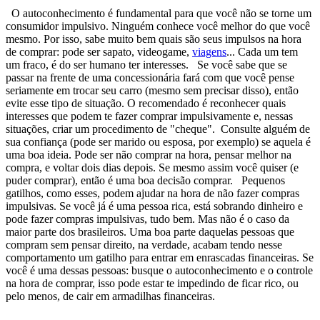
O autoconhecimento é fundamental para que você não se torne um
consumidor impulsivo. Ninguém conhece você melhor do que você
mesmo. Por isso, sabe muito bem quais são seus impulsos na hora
de comprar: pode ser sapato, videogame,
viagens
... Cada um tem
um fraco, é do ser humano ter interesses. Se você sabe que se
passar na frente de uma concessionária fará com que você pense
seriamente em trocar seu carro (mesmo sem precisar disso), então
evite esse tipo de situação. O recomendado é reconhecer quais
interesses que podem te fazer comprar impulsivamente e, nessas
situações, criar um procedimento de "cheque". Consulte alguém de
sua confiança (pode ser marido ou esposa, por exemplo) se aquela é
uma boa ideia. Pode ser não comprar na hora, pensar melhor na
compra, e voltar dois dias depois. Se mesmo assim você quiser (e
puder comprar), então é uma boa decisão comprar. Pequenos
gatilhos, como esses, podem ajudar na hora de não fazer compras
impulsivas. Se você já é uma pessoa rica, está sobrando dinheiro e
pode fazer compras impulsivas, tudo bem. Mas não é o caso da
maior parte dos brasileiros. Uma boa parte daquelas pessoas que
compram sem pensar direito, na verdade, acabam tendo nesse
comportamento um gatilho para entrar em enrascadas financeiras. Se
você é uma dessas pessoas: busque o autoconhecimento e o controle
na hora de comprar, isso pode estar te impedindo de ficar rico, ou
pelo menos, de cair em armadilhas financeiras.