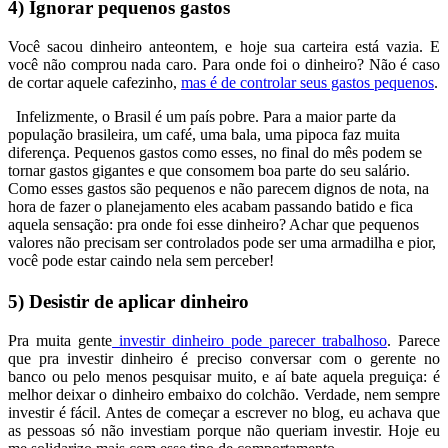
4) Ignorar pequenos gastos
Você sacou dinheiro anteontem, e hoje sua carteira está vazia. E
você não comprou nada caro. Para onde foi o dinheiro? Não é caso
de cortar aquele cafezinho,
mas é de controlar seus gastos pequenos
.
Infelizmente, o Brasil é um país pobre. Para a maior parte da
população brasileira, um café, uma bala, uma pipoca faz muita
diferença. Pequenos gastos como esses, no final do mês podem se
tornar gastos gigantes e que consomem boa parte do seu salário.
Como esses gastos são pequenos e não parecem dignos de nota, na
hora de fazer o planejamento eles acabam passando batido e fica
aquela sensação: pra onde foi esse dinheiro? Achar que pequenos
valores não precisam ser controlados pode ser uma armadilha e pior,
você pode estar caindo nela sem perceber!
5) Desistir de aplicar dinheiro
Pra muita gente
investir dinheiro pode parecer trabalhoso
. Parece
que pra investir dinheiro é preciso conversar com o gerente no
banco ou pelo menos pesquisar muito, e aí bate aquela preguiça: é
melhor deixar o dinheiro embaixo do colchão. Verdade, nem sempre
investir é fácil. Antes de começar a escrever no blog, eu achava que
as pessoas só não investiam porque não queriam investir. Hoje eu