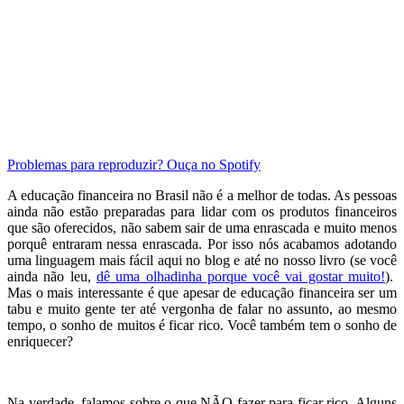
Problemas para reproduzir? Ouça no Spotify
A educação financeira no Brasil não é a melhor de todas. As pessoas
ainda não estão preparadas para lidar com os produtos financeiros
que são oferecidos, não sabem sair de uma enrascada e muito menos
porquê entraram nessa enrascada. Por isso nós acabamos adotando
uma linguagem mais fácil aqui no blog e até no nosso livro (se você
ainda não leu,
dê uma olhadinha porque você vai gostar muito!
).
Mas o mais interessante é que apesar de educação financeira ser um
tabu e muito gente ter até vergonha de falar no assunto, ao mesmo
tempo, o sonho de muitos é ficar rico. Você também tem o sonho de
enriquecer?
Na verdade, falamos sobre o que NÃO fazer para ficar rico. Alguns