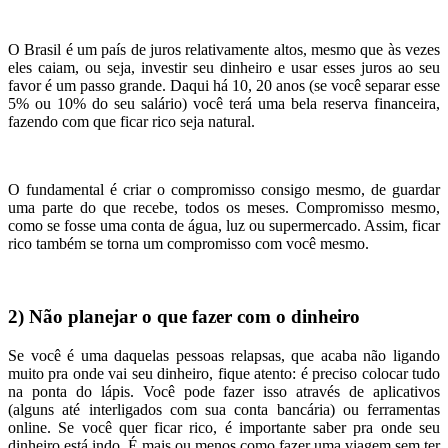
O Brasil é um país de juros relativamente altos, mesmo que às vezes
eles caiam, ou seja, investir seu dinheiro e usar esses juros ao seu
favor é um passo grande. Daqui há 10, 20 anos (se você separar esse
5% ou 10% do seu salário) você terá uma bela reserva financeira,
fazendo com que ficar rico seja natural.
O fundamental é criar o compromisso consigo mesmo, de guardar
uma parte do que recebe, todos os meses. Compromisso mesmo,
como se fosse uma conta de água, luz ou supermercado. Assim, ficar
rico também se torna um compromisso com você mesmo.
2) Não planejar o que fazer com o dinheiro
Se você é uma daquelas pessoas relapsas, que acaba não ligando
muito pra onde vai seu dinheiro, fique atento: é preciso colocar tudo
na ponta do lápis. Você pode fazer isso através de aplicativos
(alguns até interligados com sua conta bancária) ou ferramentas
online. Se você quer ficar rico, é importante saber pra onde seu
dinheiro está indo. É mais ou menos como fazer uma viagem sem ter