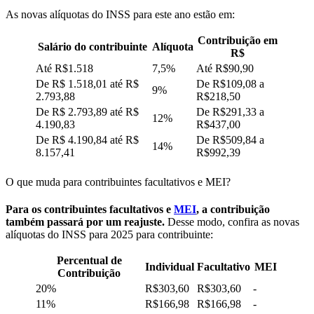
As novas alíquotas do INSS para este ano estão em:
Contribuição em
Salário do contribuinte
Alíquota
R$
Até R$1.518
7,5%
Até R$90,90
D
e R$ 1.518,01 até R$
De R$109,08 a
9%
2.793,88
R$218,50
De R$ 2.793,89 até R$
De R$291,33 a
12%
4.190,83
R$437,00
De R$ 4.190,84 até R$
De R$509,84 a
14%
8.157,41
R$992,39
O que muda para contribuintes facultativos e MEI?
Para os contribuintes facultativos e
MEI
, a contribuição
também passará por um reajuste.
Desse modo, confira as novas
alíquotas do INSS para 2025 para contribuinte:
Percentual de
Individual
Facultativo
MEI
Contribuição
20%
R$303,60
R$303,60
-
11%
R$166,98
R$166,98
-