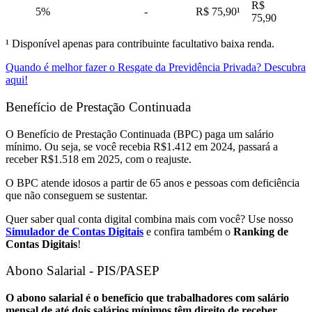
R$
5%
-
R$ 75,90¹
75,90
¹ Disponível apenas para contribuinte facultativo baixa renda.
Quando é melhor fazer o Resgate da Previdência Privada? Descubra
aqui!
Benefício de Prestação Continuada
O Benefício de Prestação Continuada (BPC) paga um salário
mínimo. Ou seja, se você recebia R$1.412 em 2024, passará a
receber R$1.518 em 2025, com o reajuste.
O BPC atende idosos a partir de 65 anos e pessoas com deficiência
que não conseguem se sustentar.
Quer saber qual conta digital combina mais com você? Use nosso
Simulador de Contas Digitais
e confira também o
Ranking de
Contas Digitais
!
Abono Salarial - PIS/PASEP
O abono salarial é o benefício que trabalhadores com salário
mensal de até dois salários mínimos têm direito de receber
.