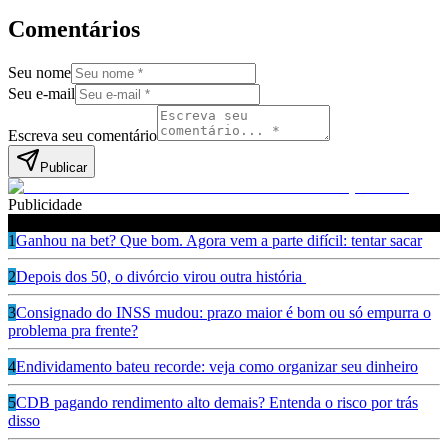
Comentários
Seu nome
Seu e-mail
Escreva seu comentário
Publicar
Publicidade
Leia também
1
Ganhou na bet? Que bom. Agora vem a parte difícil: tentar sacar
2
Depois dos 50, o divórcio virou outra história
3
Consignado do INSS mudou: prazo maior é bom ou só empurra o
problema pra frente?
4
Endividamento bateu recorde: veja como organizar seu dinheiro
5
CDB pagando rendimento alto demais? Entenda o risco por trás
disso