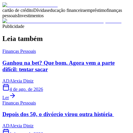
cartão de crédito
Dívidas
educação financeira
empréstimo
finanças
pessoais
Investimentos
Publicidade
Leia também
Finanças Pessoais
Ganhou na bet? Que bom. Agora vem a parte
difícil: tentar sacar
AD
Alexia Diniz
4 de ago. de 2026
Ler
Finanças Pessoais
Depois dos 50, o divórcio virou outra história
AD
Alexia Diniz