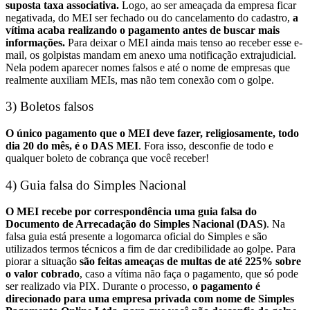
suposta taxa associativa.
Logo, ao ser ameaçada da empresa ficar
negativada, do MEI ser fechado ou do cancelamento do cadastro,
a
vítima acaba realizando o pagamento antes de buscar mais
informações.
Para deixar o MEI ainda mais tenso ao receber esse e-
mail, os golpistas mandam em anexo uma notificação extrajudicial.
Nela podem aparecer nomes falsos e até o nome de empresas que
realmente auxiliam MEIs, mas não tem conexão com o golpe.
3) Boletos falsos
O único pagamento que o MEI deve fazer, religiosamente, todo
dia 20 do mês, é o DAS MEI
. Fora isso, desconfie de todo e
qualquer boleto de cobrança que você receber!
4) Guia falsa do Simples Nacional
O MEI recebe por correspondência uma guia falsa do
Documento de Arrecadação do Simples Nacional (DAS)
. Na
falsa guia está presente a logomarca oficial do Simples e são
utilizados termos técnicos a fim de dar credibilidade ao golpe.
Para
piorar a situação
são feitas ameaças de multas de até 225% sobre
o valor cobrado
, caso a vítima não faça o pagamento, que só pode
ser realizado via PIX.
Durante o processo,
o pagamento é
direcionado para uma empresa privada com nome de Simples