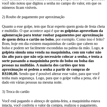
você não notou que digitou a senha no campo do valor, em que os
números ficam visíveis.
2) Roubo de pagamento por aproximação
Quanto a esse golpe, tem que ficar esperto quem gosta de festa cheia
e multidão. O que acontece aqui é que
os golpistas aproveitam da
aglomeração para tentar roubar pagamentos por aproximação
de quem deixa o cartão no bolso
, por exemplo.
Como isso é feito?
Bom, hoje em dia existem maquininhas de cartão que cabem no
bolso e podem ser facilmente escondidas na palma da mão.
Logo,
o
golpista simula uma venda na maquininha, com um valor não
tão alto para que não seja necessário colocar a senha, e tenta a
sorte passando a maquininha perto do bolso ou bolsa das
pessoas na multidão.
A maioria dos cartões que tem
aproximação só pedem a senha a partir de compras de
R$100,00.
Sendo que é possível alterar esse valor, para que você
tenha mais segurança.
Logo, para que o golpe valha a pena, ele é
dado em várias pessoas na mesma noite.
3) Troca do cartão
Você está pagando o almoço de quinta-feira, a maquininha estava
intacta, você conferiu o valor da compra, realizou o pagamento,