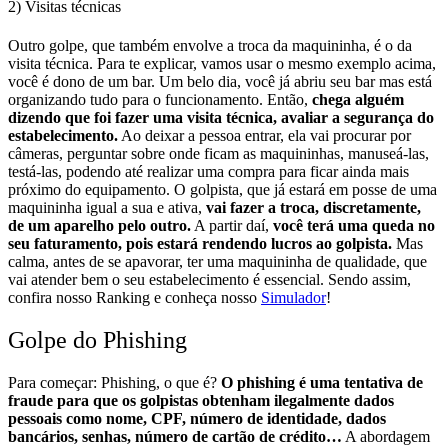
2) Visitas técnicas
Outro golpe, que também envolve a troca da maquininha, é o da
visita técnica.
Para te explicar, vamos usar o mesmo exemplo acima,
você é dono de um bar. Um belo dia, você já abriu seu bar mas está
organizando tudo para o funcionamento. Então,
chega alguém
dizendo que foi fazer uma visita técnica, avaliar a segurança do
estabelecimento.
Ao deixar a pessoa entrar, ela vai procurar por
câmeras, perguntar sobre onde ficam as maquininhas, manuseá-las,
testá-las, podendo até realizar uma compra para ficar ainda mais
próximo do equipamento.
O golpista, que já estará em posse de uma
maquininha igual a sua e ativa,
vai fazer a troca, discretamente,
de um aparelho pelo outro.
A partir daí,
você terá uma queda no
seu faturamento, pois estará rendendo lucros ao golpista.
Mas
calma, antes de se apavorar, ter uma maquininha de qualidade, que
vai atender bem o seu estabelecimento é essencial. Sendo assim,
confira nosso Ranking e conheça nosso
Simulador
!
Golpe do Phishing
Para começar: Phishing, o que é?
O phishing é uma tentativa de
fraude para que os golpistas obtenham ilegalmente dados
pessoais como nome, CPF, número de identidade, dados
bancários, senhas, número de cartão de crédito…
A abordagem