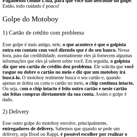
Pagamento Online Ltda, para que você não desconfie do golpe
.
Então, todo cuidado é pouco!
Golpe do Motoboy
1) Cartão de crédito com problema
Esse golpe é mais antigo, nele,
o que acontece é que o golpista
entra em contato com você dizendo que é do seu banco.
Nessa
hora, para dar credibilidade, normalmente eles já fornecem algumas
informações que eles já sabem sobre você.
Em seguida,
o golpista
diz que seu cartão de crédito deu problema
. Ele solicita que
você
rasgue ou dobre o cartão no meio e diz que um motoboy irá
buscá-lo.
O motoboy realmente busca o seu cartão e, quando
apenas se dobra ou corta o cartão no meio,
o chip continua intacto.
Ou seja, c
om o chip intacto é feito outro cartão e neste cartão
são feitas compras diretamente da sua conta.
Assim o golpe é
dado.
2) Delivery
Esse outro golpe do motoboy envolve, principalmente,
entregadores de delivery.
Sabemos que quando se pede um
delivery, seja Ifood ou Rappi,
é possível escolher por realizar o