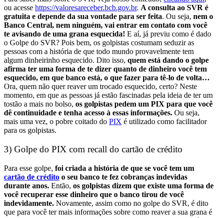
ou acesse
https://valoresareceber.bcb.gov.br
.
A consulta ao SVR é
gratuita e depende da sua vontade para ser feita
. Ou seja,
nem o
Banco Central, nem ninguém, vai entrar em contato com você
te avisando de uma grana esquecida!
E aí, já previu como é dado
o Golpe do SVR?
Pois bem, os golpistas costumam seduzir as
pessoas com a história de que todo mundo provavelmente tem
algum dinheirinho esquecido. Dito isso,
quem está dando o golpe
afirma ter uma forma de te dizer quanto de dinheiro você tem
esquecido, em que banco está, o que fazer para tê-lo de volta…
Ora, quem não quer reaver um trocado esquecido, certo? Neste
momento, em que as pessoas já estão fascinadas pela ideia de ter um
tostão a mais no bolso,
os golpistas pedem um PIX para que você
dê continuidade e tenha acesso à essas informações.
Ou seja,
mais uma vez, o pobre coitado do
PIX
é utilizado como facilitador
para os golpistas.
3) Golpe do PIX com recall do cartão de crédito
Para esse golpe,
foi criada a história de que se você tem um
cartão de crédito
o seu banco te fez cobranças indevidas
durante anos.
Então,
os golpistas dizem que existe uma forma de
você recuperar esse dinheiro que o banco tirou de você
indevidamente.
Novamente, assim como no golpe do SVR, é dito
que para você ter mais informações sobre como reaver a sua grana é