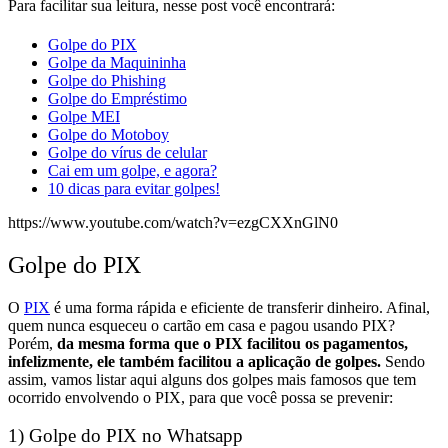
Para facilitar sua leitura, nesse post você encontrará:
Golpe do PIX
Golpe da Maquininha
Golpe do Phishing
Golpe do Empréstimo
Golpe MEI
Golpe do Motoboy
Golpe do vírus de celular
Cai em um golpe, e agora?
10 dicas para evitar golpes!
https://www.youtube.com/watch?v=ezgCXXnGlN0
Golpe do PIX
O
PIX
é uma forma rápida e eficiente de transferir dinheiro.
Afinal,
quem nunca esqueceu o cartão em casa e pagou usando PIX?
Porém,
da mesma forma que o PIX facilitou os pagamentos,
infelizmente, ele também facilitou a aplicação de golpes.
Sendo
assim, vamos listar aqui alguns dos golpes mais famosos que tem
ocorrido envolvendo o PIX, para que você possa se prevenir:
1) Golpe do PIX no Whatsapp