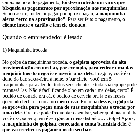
cartão na hora do pagamento,
foi desenvolvido um vírus que
bloqueia os pagamentos por aproximação nas maquininhas.
Sendo assim, ao tentar pagar por aproximação,
a maquininha
alerta “erro na aproximação”
. Para ser feito o pagamento,
o
cliente insere o cartão e tem ele clonado.
Quando o empreendedor é lesado
1) Maquininha trocada
No golpe da maquininha trocada,
o golpista aproveita da alta
movimentação em um bar, por exemplo, para retirar uma das
maquininhas do negócio e inserir uma dele.
Imagine, você é o
dono do bar, sexta-feira à noite, o bar cheio, você tem 5
maquininhas para atender todos seus clientes e toda sua equipe pode
manuseá-las. Não é fácil ficar de olho em cada uma delas, certo?
É
pedido de comida pra cá, é pedido de cerveja pra lá e as mesas
querendo fechar a conta no meio disso. Em uma dessas,
o golpista
se aproveita para pegar uma de suas maquininhas e trocar por
uma dele.
Ora, ele pode frequentar o seu bar, saber qual maquininha
você usa, saber quem é seu garçom mais distraído… Golpe! Agora,
a maquininha do golpista, conectada à conta bancária dele, é
que vai receber os pagamentos do seu bar.