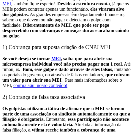
MEI
, também fique esperto!
Devido a estrutura enxuta
, já que os
MEIs podem contratar apenas um funcionário,
eles viraram alvo
dos golpistas.
As grandes empresas têm departamento financeiro,
sabem o que devem ou não pagar e detectam o golpe com
facilidade.
Diferentemente do MEI, que pode ser pego
despercebido com cobranças e ameaças duras e acabam caindo
no golpe.
1) Cobrança para suposta criação de CNPJ MEI
Se você deseja se tornar
MEI
, saiba que para abrir sua
microempresa individual você não precisa pagar nem 1 real.
Até
rimou, rs.
Bom, esse golpe é dado através de sites falsos
, imitando
os portais do governo, ou através de falsos contadores,
que cobram
um valor para abrir sua MEI.
Para mais informações sobre o
MEI,
confira aqui nosso conteúdo!
2) Cobrança de falsa taxa associativa
Os golpistas utilizam a tática de afirmar que o MEI se tornou
parte de uma associação ou sindicato automaticamente ou que a
filiação é obrigatória
. Entretanto,
essa participação não acontece
automaticamente e ela é voluntária.
Atrelada a informação da
falsa filiação,
a vítima recebe também a cobrança de uma