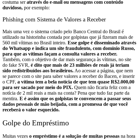
costuma ser
através do e-mail ou mensagens com conteúdo
duvidoso,
por exemplo:
Phishing com Sistema de Valores a Receber
Mais uma vez o sistema criado pelo Banco Central do Brasil é
utilizado na historinha contada por golpistas que já fizeram mais de
560 mil vítimas no Brasil inteiro.
Esse golpe é disseminado através
do Whatsapp e indica um site fraudulento, com domínio Russo,
para que as vítimas façam a consulta valores a receber.
Também, com o objetivo de dar mais segurança às vítimas, no site
do fake SVR,
é dito que mais de 23 milhões de reais já teriam
sido redistribuídos aos brasileiros.
Ao acessar a página, que nem
se parece com o site para saber valores a receber do Bacen, e inserir
o CPF,
a vítima tem a bela notícia de que tem quase R$2.000,00
para ser sacado por meio do PIX.
Quem não ficaria feliz com a
notícia de 2 mil reais a mais na conta? Pena que tudo faz parte da
mentira.
E é assim que os golpistas te convencem a passar seus
dados pessoais de mão beijada, com a promessa de que você
receberá o valor esquecido.
Golpe do Empréstimo
Muitas vezes
o empréstimo é a solução de muitas pessoas
na hora