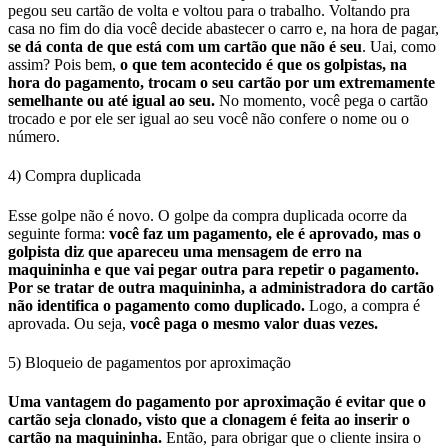
pegou seu cartão de volta e voltou para o trabalho.
Voltando pra
casa no fim do dia você decide abastecer o carro e, na hora de pagar,
se dá conta de que está com um cartão que não é seu
. Uai, como
assim?
Pois bem,
o que tem acontecido é que os golpistas, na
hora do pagamento, trocam o seu cartão por um extremamente
semelhante ou até igual ao seu.
No momento, você pega o cartão
trocado e por ele ser igual ao seu você não confere o nome ou o
número.
4) Compra duplicada
Esse golpe não é novo. O golpe da compra duplicada ocorre da
seguinte forma:
você faz um pagamento, ele é aprovado, mas o
golpista diz que apareceu uma mensagem de erro na
maquininha e que vai pegar outra para repetir o pagamento.
Por se tratar de outra maquininha, a administradora do cartão
não identifica o pagamento como duplicado.
Logo, a compra é
aprovada. Ou seja,
você paga o mesmo valor duas vezes.
5) Bloqueio de pagamentos por aproximação
Uma vantagem do pagamento por aproximação é evitar que o
cartão seja clonado, visto que a clonagem é feita ao inserir o
cartão na maquininha.
Então, para obrigar que o cliente insira o