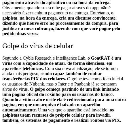
pagamento através do aplicativo ou na hora da entrega.
Obviamente, quando se escolhe pagar através do app, não é
necessário fazer nenhum pagamento na entrega.
Entretanto,
o
golpista, na hora da entrega, cria um discurso convincente,
dizendo que houve erro no processamento da compra, para
justificar a nova cobrança, fazendo com que você pague pelo
pedido duas vezes.
Golpe do vírus de celular
Segundo a Cyble Research e Intelligence Lab
,
o GoatRAT é um
vírus com a capacidade de atuar, de forma silenciosa, em
aparelhos telefônicos.
Com sua nova atualização, ele se tornou
ainda mais perigoso,
sendo capaz também de roubar
transferências PIX dos celulares.
O golpe teve como foco inicial
os usuários do Nubank, mas o Inter e o Pagbank já se tornaram
alvos do vírus.
O golpe começa partindo de um link imitando
uma página oficial do roxinho para os usuários do banco.
Quando a vítima abre o site ela é redirecionada para uma outra
página, em que um arquivo é baixado no aparelho
automaticamente.
Uma vez que o aparelho está invadido,
os
golpistas usam recursos do próprio celular para invadir,
também, os sistemas de pagamento e realizar roubos via PIX.