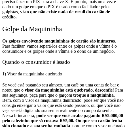
preciso fazer um PIX para a chave X. E pronto, mais uma vez é
dado um golpe em que o PIX é usado como facilitador pelos
golpistas,
visto que não existe nada de recall do cartão de
crédito.
Golpe da Maquininha
Os golpes envolvendo maquininhas de cartão são inúmeros.
Para facilitar, vamos separá-los entre os golpes onde a vítima é o
consumidor e os golpes onde a vítima é o dono de um negócio.
Quando o consumidor é lesado
1) Visor da maquininha quebrado
Se você está pagando seu almoço, um café ou uma conta de bar e
notou que
o visor da maquininha está quebrado, desconfie
! Para
sua segurança, peça para que o garçom
troque a maquininha.
Bem, com o visor da maquininha danificado, pode ser que você não
consiga enxergar o valor que está sendo passado, ou que você não
veja se está digitando sua senha realmente no campo da senha.
Nessa brincadeira,
pode ser que você acabe pagando R$5.000,00
pelo cafezinho que só custava R$5,00.
Ou que seu cartão tenha
sido clonado e a sua senha roubada
, porque com o visor quebrado