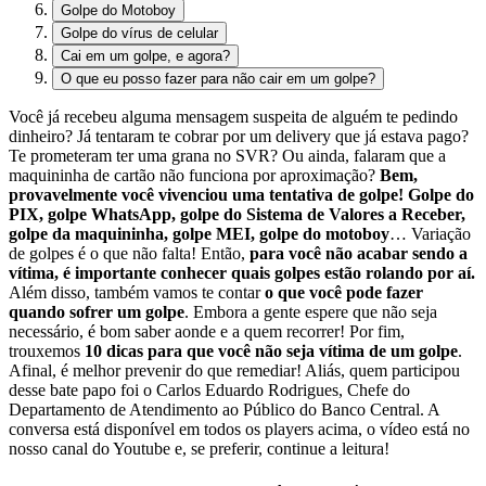
Golpe do Motoboy
Golpe do vírus de celular
Cai em um golpe, e agora?
O que eu posso fazer para não cair em um golpe?
Você já recebeu alguma mensagem suspeita de alguém te pedindo
dinheiro? Já tentaram te cobrar por um delivery que já estava pago?
Te prometeram ter uma grana no SVR? Ou ainda, falaram que a
maquininha de cartão não funciona por aproximação?
Bem,
provavelmente você vivenciou uma tentativa de golpe!
Golpe do
PIX, golpe WhatsApp, golpe do Sistema de Valores a Receber,
golpe da maquininha, golpe MEI, golpe do motoboy
… Variação
de golpes é o que não falta! Então,
para você não acabar sendo a
vítima, é importante conhecer quais golpes estão rolando por aí.
Além disso, também vamos te contar
o que você pode fazer
quando sofrer um golpe
. Embora a gente espere que não seja
necessário, é bom saber aonde e a quem recorrer!
Por fim,
trouxemos
10 dicas para que você não seja vítima de um golpe
.
Afinal, é melhor prevenir do que remediar!
Aliás, quem participou
desse bate papo foi o Carlos Eduardo Rodrigues, Chefe do
Departamento de Atendimento ao Público do Banco Central. A
conversa está disponível em todos os players acima, o vídeo está no
nosso canal do Youtube e, se preferir, continue a leitura!