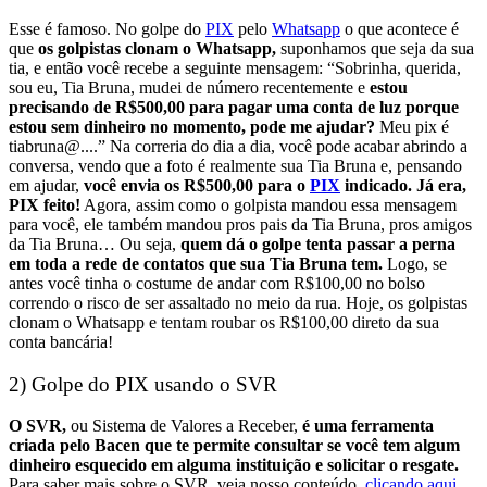
Esse é famoso. No golpe do
PIX
pelo
Whatsapp
o que acontece é
que
os golpistas clonam o Whatsapp,
suponhamos que seja da sua
tia, e então você recebe a seguinte mensagem: “Sobrinha, querida,
sou eu, Tia Bruna, mudei de número recentemente e
estou
precisando de R$500,00 para pagar uma conta de luz porque
estou sem dinheiro no momento, pode me ajudar?
Meu pix é
tiabruna@....”
Na correria do dia a dia, você pode acabar abrindo a
conversa, vendo que a foto é realmente sua Tia Bruna e, pensando
em ajudar,
você envia os R$500,00 para o
PIX
indicado.
Já era,
PIX feito!
Agora, assim como o golpista mandou essa mensagem
para você, ele também mandou pros pais da Tia Bruna, pros amigos
da Tia Bruna… Ou seja,
quem dá o golpe tenta passar a perna
em toda a rede de contatos que sua Tia Bruna tem.
Logo, se
antes você tinha o costume de andar com R$100,00 no bolso
correndo o risco de ser assaltado no meio da rua. Hoje, os golpistas
clonam o Whatsapp e
tentam roubar os R$100,00 direto da sua
conta bancária!
2) Golpe do PIX usando o SVR
O SVR,
ou Sistema de Valores a Receber,
é uma ferramenta
criada pelo Bacen que te permite consultar se você tem algum
dinheiro esquecido em alguma instituição e solicitar o resgate.
Para saber mais sobre o SVR, veja nosso conteúdo,
clicando aqui
,