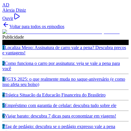
AD
Alexia Diniz
Ouvir
Voltar para todos os episodios
Publicidade
Ouça também
1
Localiza Meoo: Assinatura de carro vale a pena? Descubra preços
e vantagens!
2
Como funciona o carro por assinatura: veja se vale a pena para
você
3
FGTS 2025: o que realmente muda no saque-aniversário (e como
isso afeta seu bolso)
4
Trágica Situação da Educação Financeira do Brasileiro
5
Empréstimo com garantia de celular: descubra tudo sobre ele
6
Viajar barato: descubra 7 dicas para economizar em viagens!
7
Tag de pedágio: descubra se o pedágio expresso vale a pena