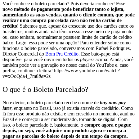
Você conhece o boleto parcelado? Pois deveria conhecer!
E
sse
novo método de pagamento pode beneficiar tanto o lojista,
aumentando as suas vendas, quanto o cliente comum, que pode
realizar uma compra parcelada caso não tenha cartão de
crédito!
Sabemos que, apesar do crescente uso dos cartões entre os
brasileiros, muitos ainda não têm acesso a esse meio de pagamento
ou, caso tenham, normalmente possuem limite de cartão de crédito
baixo. Logo, essa pode ser uma opção!
Para entender sobre como
funciona o boleto parcelado, conversamos com Rafael Rodrigues,
Diretor Comercial do
Bom Pra Crédito.
Esse bate-papo está
disponível para você ouvir em todos os
players
acima! Ainda, você
também pode ver a gravação no nosso canal do YouTube e, caso
prefira, continue a leitura! https://www.youtube.com/watch?
v=xOoQda4_7m8&t=2s
O que é o Boleto Parcelado?
No exterior, o boleto parcelado recebe o nome de
buy now pay
later
, enquanto no Brasil, isso já existia através do crediário. Como
lá fora esse produto não existia e tem crescido no momento, aqui no
Brasil ele começou a ser modernizado, tornando-se digital.
Com
isso, o boleto parcelado é, basicamente, o
compre agora e pague
depois, ou seja, você adquire um produto agora e começa a
pagar as parcelas do boleto depois de um tempo da compra
.