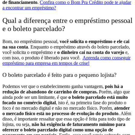
de financiamento
.
Confira como o Bom Pra Crédito pode te ajudar
a encontrar um empréstimo?
Qual a diferença entre o empréstimo pessoal
e o boleto parcelado?
Bom, no empréstimo pessoal,
você solicita o empréstimo e ele cai
na sua conta
. Enquanto o empréstimo através do boleto parcelado,
você solicita o empréstimo e
o dinheiro cai na conta do varejo
e,
com isso, o produto é liberado para você.
Aprenda como conseguir
empréstimo para empresa em tempos de crise!
O boleto parcelado é feito para o pequeno lojista?
Podemos ver que o estabelecimento ganha vantagem,
pois há a
redução de abandono de carrinho de compras.
Porém, algo que
ainda pode ser um limitante, é que
o boleto parcelado está muito
focado no comércio digital
, isto é, na primeira fase do produto o
foco é no mercado digital e não no mercado físico.
Porém,
atender
o mercado físico está no processo de evolução do produto
. Além
disso, é importante ressaltar que essa opção é feita para todo tipo de
lojista, ou seja,
não há exigência de faturamento mínimo para
oferecer o boleto parcelado digital como uma opção de