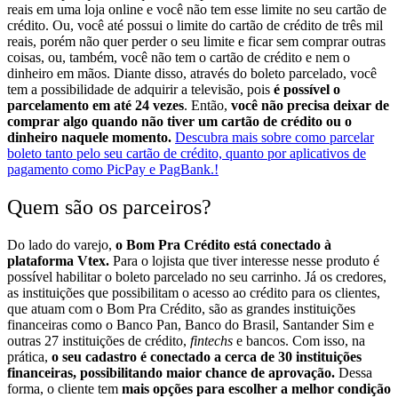
reais em uma loja online e você não tem esse limite no seu cartão de
crédito.
Ou, você até possui o limite do cartão de crédito de três mil
reais, porém não quer perder o seu limite e ficar sem comprar outras
coisas, ou, também, você não tem o cartão de crédito e nem o
dinheiro em mãos.
Diante disso, através do boleto parcelado, você
tem a possibilidade de adquirir a televisão, pois
é possível o
parcelamento em até 24 vezes
. Então,
você não precisa deixar de
comprar algo quando não tiver um cartão de crédito ou o
dinheiro naquele momento.
Descubra mais sobre como parcelar
boleto tanto pelo seu cartão de crédito, quanto por aplicativos de
pagamento como PicPay e PagBank.!
Quem são os parceiros?
Do lado do varejo,
o Bom Pra Crédito está conectado à
plataforma Vtex.
Para o lojista que tiver interesse nesse produto é
possível habilitar o boleto parcelado no seu carrinho.
Já os credores,
as instituições que possibilitam o acesso ao crédito para os clientes,
que atuam com o Bom Pra Crédito, são as grandes instituições
financeiras como o Banco Pan, Banco do Brasil, Santander Sim e
outras 27 instituições de crédito,
fintechs
e bancos.
Com isso, na
prática,
o seu cadastro é conectado a cerca de 30 instituições
financeiras, possibilitando maior chance de aprovação.
Dessa
forma, o cliente tem
mais opções para escolher a melhor condição