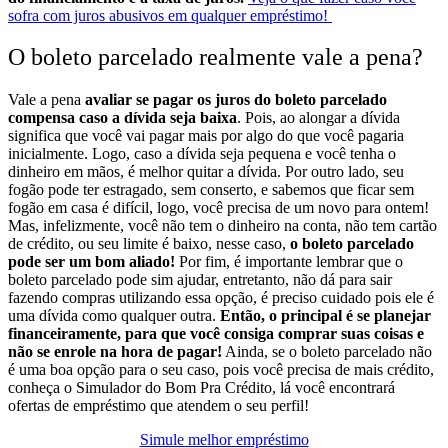
sofra com juros abusivos em qualquer empréstimo!
O boleto parcelado realmente vale a pena?
Vale a pena
avaliar se pagar os juros do boleto parcelado
compensa caso a dívida seja baixa
. Pois, ao alongar a dívida
significa que você vai pagar mais por algo do que você pagaria
inicialmente. Logo, caso a dívida seja pequena e você tenha o
dinheiro em mãos, é melhor quitar a dívida.
Por outro lado, seu
fogão pode ter estragado, sem conserto, e sabemos que ficar sem
fogão em casa é difícil, logo, você precisa de um novo para ontem!
Mas, infelizmente, você não tem o dinheiro na conta, não tem cartão
de crédito, ou seu limite é baixo, nesse caso,
o boleto parcelado
pode ser um bom aliado!
Por fim, é importante lembrar que o
boleto parcelado pode sim ajudar, entretanto, não dá para sair
fazendo compras utilizando essa opção, é preciso cuidado pois ele é
uma dívida como qualquer outra.
Então, o principal é se planejar
financeiramente, para que você consiga comprar suas coisas e
não se enrole na hora de pagar!
Ainda, se o boleto parcelado não
é uma boa opção para o seu caso, pois você precisa de mais crédito,
conheça o Simulador do Bom Pra Crédito, lá você encontrará
ofertas de empréstimo que atendem o seu perfil!
Simule melhor empréstimo