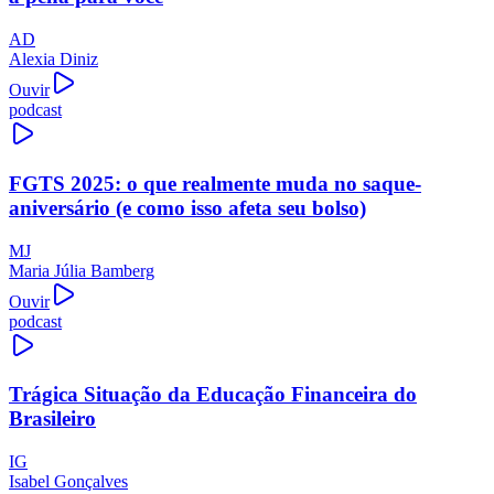
AD
Alexia Diniz
Ouvir
podcast
FGTS 2025: o que realmente muda no saque-
aniversário (e como isso afeta seu bolso)
MJ
Maria Júlia Bamberg
Ouvir
podcast
Trágica Situação da Educação Financeira do
Brasileiro
IG
Isabel Gonçalves