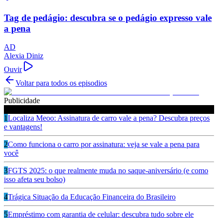
Tag de pedágio: descubra se o pedágio expresso vale
a pena
AD
Alexia Diniz
Ouvir
Voltar para todos os episodios
Publicidade
Ouça também
1
Localiza Meoo: Assinatura de carro vale a pena? Descubra preços
e vantagens!
2
Como funciona o carro por assinatura: veja se vale a pena para
você
3
FGTS 2025: o que realmente muda no saque-aniversário (e como
isso afeta seu bolso)
4
Trágica Situação da Educação Financeira do Brasileiro
5
Empréstimo com garantia de celular: descubra tudo sobre ele