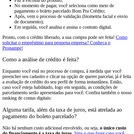
Faz a escolha do produto;
No momento de pagar, você seleciona como meio de
pagamento o boleto parcelado Bom Pra Crédito;
Após, vem o processo de validação (biometria facial e envio
de documento);
Em seguida, você analisa e assina o contrato digital.
Pronto, com o crédito liberado, a sua compra pode ser feita!
Como
solicitar o empréstimo para pequena empresa? Conheça o
Pronampe!
Como a análise de crédito é feita?
Enquanto você está no processo de compra, à medida que você
preencher seu cadastro e clicar na opção de querer parcelar, já é feita
a avaliação de crédito do seu perfil de forma instantânea.
Então,
caso você esteja habilitado, logo em seguida, as condições de
parcelamento serão apresentadas para você.
Confira também o nosso
ranking de contas digitais:
Alguma tarifa, além da taxa de juros, está atrelada ao
pagamento do boleto parcelado?
Não há nenhum custo adicional envolvido, ou seja,
o único custo
do financiamento é a taxa de juros.
Veja o que fazer caso você