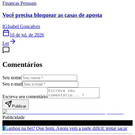
Finanças Pessoais
Você precisa bloquear as casas de aposta
IG
Isabel Gonçalves
16 de jul. de 2026
Ler
Comentários
Seu nome
Seu e-mail
Escreva seu comentário
Publicar
Publicidade
Leia também
1
Ganhou na bet? Que bom. Agora vem a parte difícil: tentar sacar