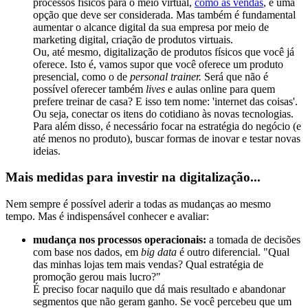
processos físicos para o meio virtual,
como as vendas
, é uma
opção que deve ser considerada. Mas também é fundamental
aumentar o alcance digital da sua empresa por meio de
marketing digital, criação de produtos virtuais.
Ou, até mesmo, digitalização de produtos físicos que você já
oferece. Isto é, vamos supor que você oferece um produto
presencial, como o de
personal trainer.
Será que não é
possível oferecer também
lives
e aulas online para quem
prefere treinar de casa? E isso tem nome: 'internet das coisas'.
Ou seja, conectar os itens do cotidiano às novas tecnologias.
Para além disso, é necessário focar na estratégia do negócio (e
até menos no produto), buscar formas de inovar e testar novas
ideias.
Mais medidas para investir na digitalização...
Nem sempre é possível aderir a todas as mudanças ao mesmo
tempo. Mas é indispensável conhecer e avaliar:
mudança nos processos operacionais:
a tomada de decisões
com base nos dados, em
big data
é outro diferencial. "Qual
das minhas lojas tem mais vendas? Qual estratégia de
promoção gerou mais lucro?"
É preciso focar naquilo que dá mais resultado e abandonar
segmentos que não geram ganho. Se você percebeu que um