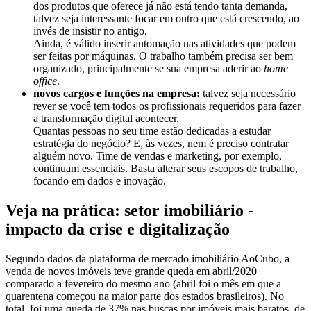
dos produtos que oferece já não está tendo tanta demanda,
talvez seja interessante focar em outro que está crescendo, ao
invés de insistir no antigo.
Ainda, é válido inserir automação nas atividades que podem
ser feitas por máquinas. O trabalho também precisa ser bem
organizado, principalmente se sua empresa aderir ao
home
office
.
novos cargos e funções na empresa:
talvez seja necessário
rever se você tem todos os profissionais requeridos para fazer
a transformação digital acontecer.
Quantas pessoas no seu time estão dedicadas a estudar
estratégia do negócio? E, às vezes, nem é preciso contratar
alguém novo. Time de vendas e marketing, por exemplo,
continuam essenciais. Basta alterar seus escopos de trabalho,
focando em dados e inovação.
Veja na prática: setor imobiliário -
impacto da crise e digitalização
Segundo dados da plataforma de mercado imobiliário AoCubo, a
venda de novos imóveis teve grande queda em abril/2020
comparado a fevereiro do mesmo ano (abril foi o mês em que a
quarentena começou na maior parte dos estados brasileiros). No
total, foi uma queda de 37% nas buscas por imóveis mais baratos, de