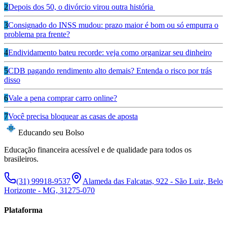
2
Depois dos 50, o divórcio virou outra história
3
Consignado do INSS mudou: prazo maior é bom ou só empurra o
problema pra frente?
4
Endividamento bateu recorde: veja como organizar seu dinheiro
5
CDB pagando rendimento alto demais? Entenda o risco por trás
disso
6
Vale a pena comprar carro online?
7
Você precisa bloquear as casas de aposta
Educando seu Bolso
Educação financeira acessível e de qualidade para todos os
brasileiros.
(31) 99918-9537
Alameda das Falcatas, 922 - São Luiz, Belo
Horizonte - MG, 31275-070
Plataforma