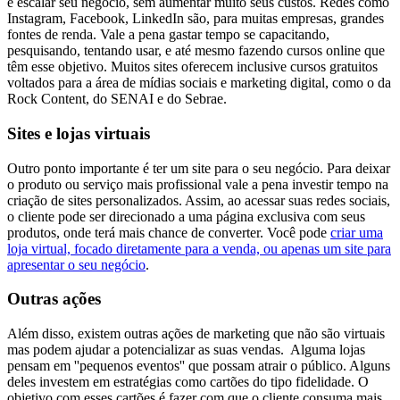
e escalar seu negócio, sem aumentar muito seus custos. Redes como
Instagram, Facebook, LinkedIn são, para muitas empresas, grandes
fontes de renda.
Vale a pena gastar tempo se capacitando,
pesquisando, tentando usar, e até mesmo fazendo cursos online que
têm esse objetivo. Muitos sites oferecem inclusive cursos gratuitos
voltados para a área de mídias sociais e marketing digital, como o da
Rock Content, do SENAI e do Sebrae.
Sites e lojas virtuais
Outro ponto importante é ter um site para o seu negócio. Para deixar
o produto ou serviço mais profissional vale a pena investir tempo na
criação de sites personalizados. Assim, ao acessar suas redes sociais,
o cliente pode ser direcionado a uma página exclusiva com seus
produtos, onde terá mais chance de converter. Você pode
criar uma
loja virtual, focado diretamente para a venda, ou apenas um site para
apresentar o seu negócio
.
Outras ações
Além disso, existem outras ações de marketing que não são virtuais
mas podem ajudar a potencializar as suas vendas. Alguma lojas
pensam em ''pequenos eventos'' que possam atrair o público. Alguns
deles investem em estratégias como cartões do tipo fidelidade. O
objetivo com esses cartões é fazer com que o cliente consuma mais