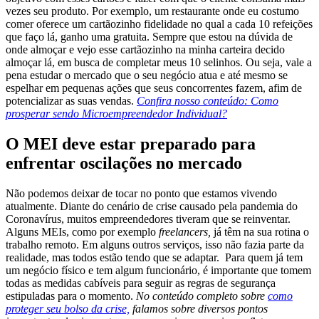
vezes seu produto. Por exemplo, um restaurante onde eu costumo
comer oferece um cartãozinho fidelidade no qual a cada 10 refeições
que faço lá, ganho uma gratuita. Sempre que estou na dúvida de
onde almoçar e vejo esse cartãozinho na minha carteira decido
almoçar lá, em busca de completar meus 10 selinhos. Ou seja, vale a
pena estudar o mercado que o seu negócio atua e até mesmo se
espelhar em pequenas ações que seus concorrentes fazem, afim de
potencializar as suas vendas.
Confira nosso conteúdo: Como
prosperar sendo Microempreendedor Individual?
O MEI deve estar preparado para
enfrentar oscilações no mercado
Não podemos deixar de tocar no ponto que estamos vivendo
atualmente. Diante do cenário de crise causado pela pandemia do
Coronavírus, muitos empreendedores tiveram que se reinventar.
Alguns MEIs, como por exemplo
freelancers,
já têm na sua rotina o
trabalho remoto. Em alguns outros serviços, isso não fazia parte da
realidade, mas todos estão tendo que se adaptar. Para quem já tem
um negócio físico e tem algum funcionário, é importante que tomem
todas as medidas cabíveis para seguir as regras de segurança
estipuladas para o momento.
No conteúdo completo sobre
como
proteger seu bolso da crise,
falamos sobre diversos pontos