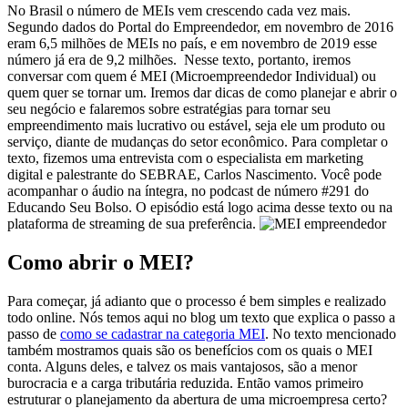
No Brasil o número de MEIs vem crescendo cada vez mais.
Segundo dados do Portal do Empreendedor, em novembro de 2016
eram 6,5 milhões de MEIs no país, e em novembro de 2019 esse
número já era de 9,2 milhões.
Nesse texto, portanto, iremos
conversar com quem é MEI (Microempreendedor Individual) ou
quem quer se tornar um. Iremos dar dicas de como planejar e abrir o
seu negócio e falaremos sobre estratégias para tornar seu
empreendimento mais lucrativo ou estável, seja ele um produto ou
serviço, diante de mudanças do setor econômico.
Para completar o
texto, fizemos uma entrevista com o especialista em marketing
digital e palestrante do SEBRAE, Carlos Nascimento. Você pode
acompanhar o áudio na íntegra, no podcast de número #291 do
Educando Seu Bolso. O episódio está logo acima desse texto ou na
plataforma de streaming de sua preferência.
Como abrir o MEI?
Para começar, já adianto que o processo é bem simples e realizado
todo online. Nós t
emos aqui no blog um texto que explica o passo a
passo de
como se cadastrar na categoria MEI
. No texto mencionado
também mostramos quais são os benefícios com os quais o MEI
conta. Alguns deles, e talvez os mais vantajosos, são a menor
burocracia e a carga tributária reduzida. Então vamos primeiro
estruturar o planejamento da abertura de uma microempresa certo?