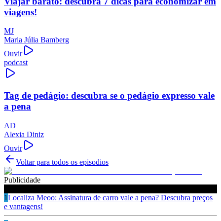
Viajar barato: descubra 7 dicas para economizar em
viagens!
MJ
Maria Júlia Bamberg
Ouvir
podcast
Tag de pedágio: descubra se o pedágio expresso vale
a pena
AD
Alexia Diniz
Ouvir
Voltar para todos os episodios
Publicidade
Ouça também
1
Localiza Meoo: Assinatura de carro vale a pena? Descubra preços
e vantagens!