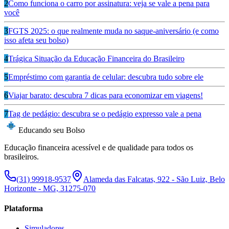
2
Como funciona o carro por assinatura: veja se vale a pena para
você
3
FGTS 2025: o que realmente muda no saque-aniversário (e como
isso afeta seu bolso)
4
Trágica Situação da Educação Financeira do Brasileiro
5
Empréstimo com garantia de celular: descubra tudo sobre ele
6
Viajar barato: descubra 7 dicas para economizar em viagens!
7
Tag de pedágio: descubra se o pedágio expresso vale a pena
Educando seu Bolso
Educação financeira acessível e de qualidade para todos os
brasileiros.
(31) 99918-9537
Alameda das Falcatas, 922 - São Luiz, Belo
Horizonte - MG, 31275-070
Plataforma
Simuladores