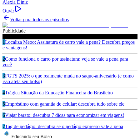
Alexia Diniz
Ouvir
Voltar para todos os episodios
Publicidade
Ouça também
1
Localiza Meoo: Assinatura de carro vale a pena? Descubra preços
e vantagens!
2
Como funciona o carro por assinatura: veja se vale a pena para
você
3
FGTS 2025: o que realmente muda no saque-aniversário (e como
isso afeta seu bolso)
4
Trágica Situação da Educação Financeira do Brasileiro
5
Empréstimo com garantia de celular: descubra tudo sobre ele
6
Viajar barato: descubra 7 dicas para economizar em viagens!
7
Tag de pedágio: descubra se o pedágio expresso vale a pena
Educando seu Bolso