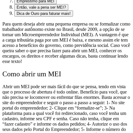
Empréstimo para MEI
Então, vale a pena ser MEI?
Dica de Ouro para faturar mais!
Para quem deseja abrir uma pequena empresa ou se formalizar como
trabalhador autônomo existe no Brasil, desde 2009, a opção de se
tornar um Microempreendedor Individual (MEI).
A vantagem é que
a carga tributária paga por um MEI é baixa, e mesmo assim ele tem
acesso a benefícios do governo, como previdência social.
Caso você
queira saber o que precisa fazer para abrir um MEI, conhecer os
encargos, os direitos e receber algumas dicas, basta continuar lendo
esse texto!
Como abrir um MEI
Abrir um MEI pode ser mais fácil do que se pensa, tendo em vista
que o processo de abertura é todo online. Benefício para você, que
não precisa se locomover ou enfrentar filas enormes. Basta acessar o
site do empreendedor e seguir o passo a passo a seguir:
1- No site
portal do empreendedor
;
2- Clique em “formalize-se”;
3- Na
plataforma para a qual você foi redirecionado, caso você tenha um
cadastro, informe seu CPF e senha. Caso não tenha, clique em
“fazer cadastro” e informe os dados pedidos;
4- Autorize o uso dos
seus dados pelo Portal do Empreendedor;
5- Informe o número do