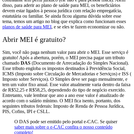
disso, para aderir ao plano de saúde para MEI, os beneficiários
devem estar ligados à pessoa jurídica com relação empregatícia,
estatutária ou familiar. Se ainda ficou alguma dúvida sobre esse
tema, temos um artigo no blog que explica como funcionam esses
planos de saúde para MEI
, e se eles te fazem economizar ou não.
Abrir MEI é gratuito?
Sim, você não paga nenhum valor para abrir o MEI. Esse serviço é
gratuito!
Após a abertura, porém, o MEI precisa pagar um tributo
chamado
DAS
(Documento de Arrecadação do Simples Nacional).
Esse tributo engloba os impostos destinados à Previdência Social,
ICMS (Imposto sobre Circulação de Mercadorias e Serviços) e ISS (
Imposto sobre Serviços).
O Simples deve ser pago mensalmente, e
tem um valor fixo anual. Esse valor atualmente varia dentro da faixa
de R$52,25 e R$58,25, dependendo do tipo de negócio exercido.
Entretanto, vale lembrar que ano a ano esse valor é atualizado de
acordo com o salário mínimo.
O MEI fica isento, portanto, dos
seguintes tributos federais: Imposto de Renda de Pessoa Jurídica,
PIS, Cofins, IPI e CSLL.
O DAS pode ser emitido pelo portal e-CAC. Se quiser
saber mais sobre o e-CAC confira o nosso conteúdo
completo!