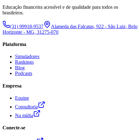
Educação financeira acessível e de qualidade para todos os
brasileiros.
(31) 99918-9537
Alameda das Falcatas, 922 - São Luiz, Belo
Horizonte - MG, 31275-070
Plataforma
Simuladores
Rankings
Blog
Podcasts
Empresa
Equipe
Consultoria
Na mídia
Conecte-se