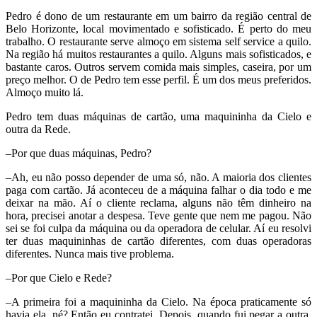
Pedro é dono de um restaurante em um bairro da região central de
Belo Horizonte, local movimentado e sofisticado. É perto do meu
trabalho. O restaurante serve almoço em sistema self service a quilo.
Na região há muitos restaurantes a quilo. Alguns mais sofisticados, e
bastante caros. Outros servem comida mais simples, caseira, por um
preço melhor. O de Pedro tem esse perfil. É um dos meus preferidos.
Almoço muito lá.
Pedro tem duas máquinas de cartão, uma maquininha da Cielo e
outra da Rede.
–Por que duas máquinas, Pedro?
–Ah, eu não posso depender de uma só, não. A maioria dos clientes
paga com cartão. Já aconteceu de a máquina falhar o dia todo e me
deixar na mão. Aí o cliente reclama, alguns não têm dinheiro na
hora, precisei anotar a despesa. Teve gente que nem me pagou. Não
sei se foi culpa da máquina ou da operadora de celular. Aí eu resolvi
ter duas maquininhas de cartão diferentes, com duas operadoras
diferentes. Nunca mais tive problema.
–Por que Cielo e Rede?
–A primeira foi a maquininha da Cielo. Na época praticamente só
havia ela, né? Então eu contratei. Depois, quando fui pegar a outra,