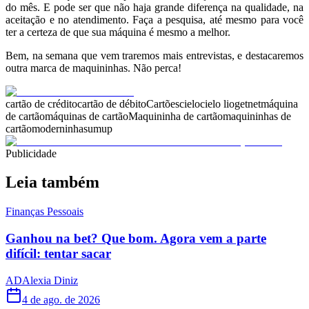
do mês. E pode ser que não haja grande diferença na qualidade, na
aceitação e no atendimento. Faça a pesquisa, até mesmo para você
ter a certeza de que sua máquina é mesmo a melhor.
Bem, na semana que vem traremos mais entrevistas, e destacaremos
outra marca de maquininhas. Não perca!
cartão de crédito
cartão de débito
Cartões
cielo
cielo lio
getnet
máquina
de cartão
máquinas de cartão
Maquininha de cartão
maquininhas de
cartão
moderninha
sumup
Publicidade
Leia também
Finanças Pessoais
Ganhou na bet? Que bom. Agora vem a parte
difícil: tentar sacar
AD
Alexia Diniz
4 de ago. de 2026