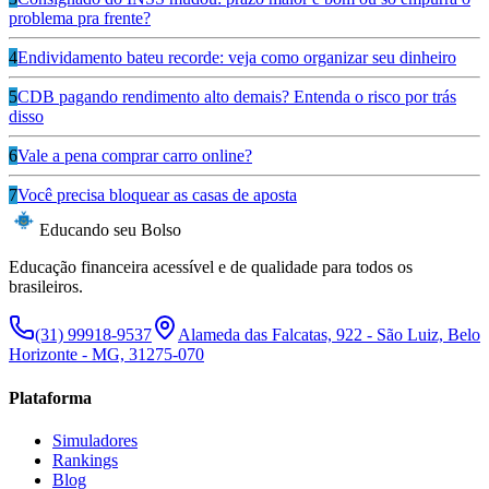
problema pra frente?
4
Endividamento bateu recorde: veja como organizar seu dinheiro
5
CDB pagando rendimento alto demais? Entenda o risco por trás
disso
6
Vale a pena comprar carro online?
7
Você precisa bloquear as casas de aposta
Educando seu Bolso
Educação financeira acessível e de qualidade para todos os
brasileiros.
(31) 99918-9537
Alameda das Falcatas, 922 - São Luiz, Belo
Horizonte - MG, 31275-070
Plataforma
Simuladores
Rankings
Blog