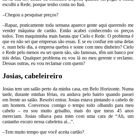
escolhi a Rede, porque tenho conta no Itaú.
–Chegou a pesquisar preços?
–Rapaz, praticamente toda semana aparece gente aqui querendo me
vender máquina de cartão. Então acabei conhecendo os preços
todos. Tem maquininha mais barata que Cielo e Rede. O problema é
que eu não sei que empresas são essas. E se eu confiar em uma delas
e, num belo dia, a empresa quebra e some com meu dinheiro? Cielo
e Rede pelo menos eu sei quem são, são famosas, têm um banco por
trás delas. Qualquer problema eu vou lá no meu gerente e reclamo.
Dessas outras, eu vou reclamar com quem?
Josias, cabeleireiro
Josias tem um salão perto da minha casa, em Belo Horizonte. Numa
tarde, durante minhas férias, eu andava pelo bairro quando passei
em frente ao salão. Resolvi entrar. Josias estava pintando o cabelo de
um homem. Conversou comigo o tempo todo olhando para meu
cabelo – eu sou muito grisalho, mais do que meus 45 anos
mereciam. Josias olhava para mim com uma cara de “Ah, um
castanho escuro nessa cabeleira aí...”.
–Tem muito tempo que você aceita cartão?